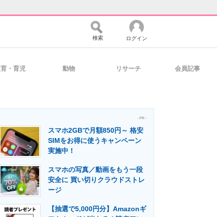
検索
ログイン
教育・育児
動物
リサーチ
会員記事
バイスの未来
好きが集まる 比べて選べる
- PR -
スマホ2GBで月額850円～ 格安
コミュニティ
マーケ×ITの今がよく分かる
SIMをお得に使うキャンペーン
実施中！
スマホの写真／動画をもう一段
・活用を支援
安全に 買い切りクラウドストレ
ージ
【抽選で5,000円分】Amazonギ