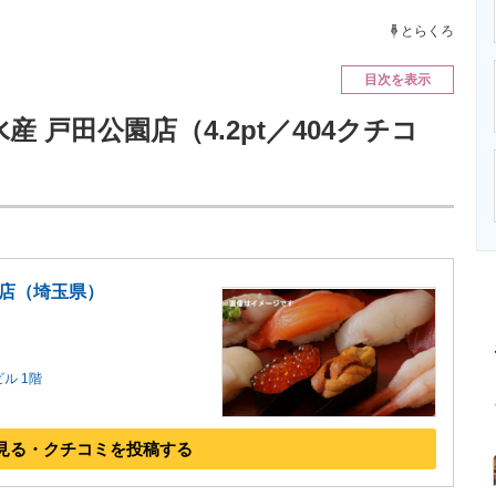
ニクス専門サイト
電子設計の基本と応用
エネルギーの専
とらくろ
目次を表示
産 戸田公園店（4.2pt／404クチコ
園店（埼玉県）
ル 1階
見る・クチコミを投稿する