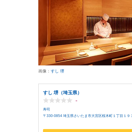
画像：
すし 堺
すし 堺（埼玉県）
-
寿司
〒330-0854 埼玉県さいたま市大宮区桜木町１丁目１９３−