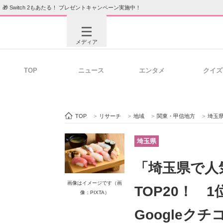
🎁 Switch 2もあたる！ プレゼントキャンペーン実施中！
メディア
TOP
ニュース
エンタメ
クイズ
注目記事を集めた総合ページ
ITの今
TOP
>
リサーチ
>
地域
>
関東・甲信地方
>
埼玉
ビジネスと働き方のヒント
AI活用
埼玉県
「埼玉県で人
ITエンジニア向け専門サイト
企業向けI
画像はイメージです（画
TOP20！ 
像：PIXTA）
Googleクチ