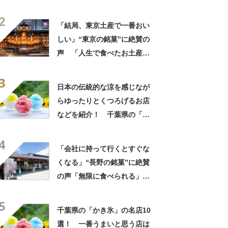
中でダントツで好き」「東京
2
に行くと必ず買う」「めっち
「結局、東京土産で一番おい
ゃリピしてます」
しい」“東京の銘菓”に絶賛の
声 「人生で食べたお土産の
中でダントツで好き」「東京
3
に行くと必ず買う」「めっち
日本の伝統的な涼を感じなが
ゃリピしてます」
らゆったりとくつろげるお店
などを紹介！ 千葉県の「か
き氷」の名店10選！
4
「会社に持って行くとすぐな
くなる」“長野の銘菓”に絶賛
の声「無限に食べられる」
「もっと早く知りたかった」
5
千葉県の「かき氷」の名店10
選！ 一番うまいと思う店は