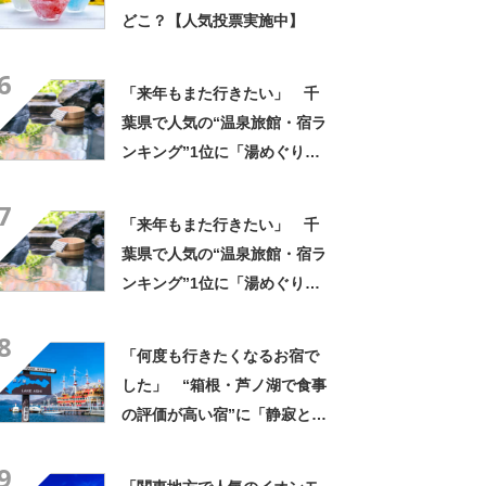
どこ？【人気投票実施中】
6
「来年もまた行きたい」 千
葉県で人気の“温泉旅館・宿ラ
ンキング”1位に「湯めぐりで
きるのが最高」「海と富士山
7
の絶景に感動」の声
「来年もまた行きたい」 千
葉県で人気の“温泉旅館・宿ラ
ンキング”1位に「湯めぐりで
きるのが最高」「海と富士山
8
の絶景に感動」の声
「何度も行きたくなるお宿で
した」 “箱根・芦ノ湖で食事
の評価が高い宿”に「静寂と美
食の旅館」「欠点を見つける
9
のが難しい」「最高な状態で