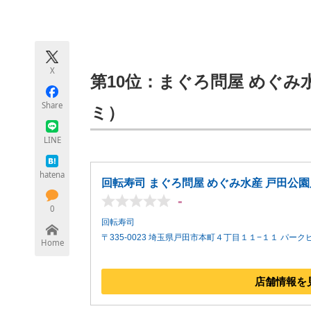
モノづくり技術者専門サイト
エレクトロ
X
ちょっと気になるネットの話題
第10位：まぐろ問屋 めぐみ水
Share
ミ）
LINE
hatena
回転寿司 まぐろ問屋 めぐみ水産 戸田公
-
0
回転寿司
〒335-0023 埼玉県戸田市本町４丁目１１−１１ パークビ
Home
店舗情報を