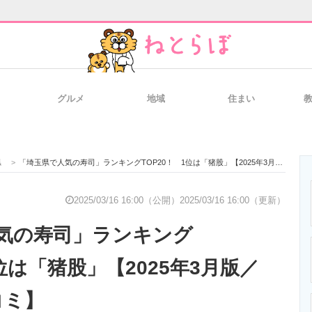
グルメ
地域
住まい
と未来を見通す
スマホと通信の最新トレンド
進化するPCとデ
県
>
「埼玉県で人気の寿司」ランキングTOP20！ 1位は「猪股」【2025年3月版／Googleクチコミ】
のいまが分かる
企業ITのトレンドを詳説
経営リーダーの
2025/03/16 16:00（公開）
2025/03/16 16:00（更新）
気の寿司」ランキング
T製品の総合サイト
IT製品の技術・比較・事例
製造業のIT導入
1位は「猪股」【2025年3月版／
コミ】