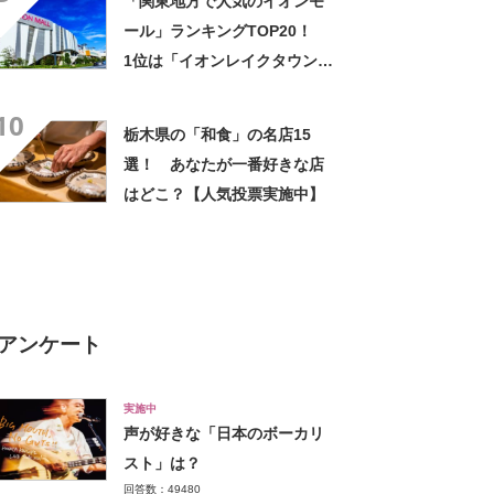
「関東地方で人気のイオンモ
提供してくれます」の声
ール」ランキングTOP20！
1位は「イオンレイクタウン」
【2025年1月版／Googleクチ
10
コミ】
栃木県の「和食」の名店15
選！ あなたが一番好きな店
はどこ？【人気投票実施中】
アンケート
実施中
声が好きな「日本のボーカリ
スト」は？
回答数：49480