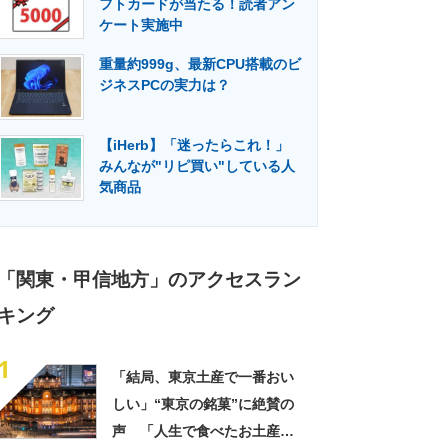
フトカードが当たる！読者アン
門メディア
建設×テクノロジーの最前線
ケート実施中
重量約999g、最新CPU搭載のビ
ジネスPCの実力は？
【iHerb】「迷ったらこれ！」
みんなが"リピ買い"している人
気商品
「関東・甲信地方」のアクセスラン
キング
1
「結局、東京土産で一番おい
しい」“東京の銘菓”に絶賛の
声 「人生で食べたお土産の