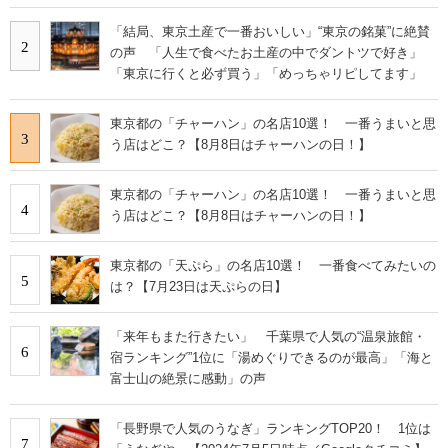
「結局、東京土産で一番おいしい」“東京の銘菓”に絶賛
2
の声 「人生で食べたお土産の中でダントツで好き」
「東京に行くと必ず買う」「めっちゃリピしてます」
東京都の「チャーハン」の名店10選！ 一番うまいと思
3
う店はどこ？【8月8日はチャーハンの日！】
東京都の「チャーハン」の名店10選！ 一番うまいと思
4
う店はどこ？【8月8日はチャーハンの日！】
東京都の「天ぷら」の名店10選！ 一番食べてみたいの
5
は？【7月23日は天ぷらの日】
「来年もまた行きたい」 千葉県で人気の“温泉旅館・
6
宿ランキング”1位に「湯めぐりできるのが最高」「海と
富士山の絶景に感動」の声
「長野県で人気のうなぎ」ランキングTOP20！ 1位は
7