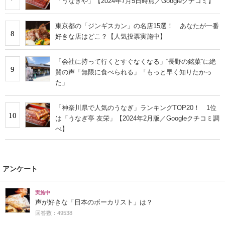
「うなぎや」【2024年7月5日時点／Googleクチコミ】
東京都の「ジンギスカン」の名店15選！ あなたが一番
8
好きな店はどこ？【人気投票実施中】
「会社に持って行くとすぐなくなる」“長野の銘菓”に絶
9
賛の声「無限に食べられる」「もっと早く知りたかっ
た」
「神奈川県で人気のうなぎ」ランキングTOP20！ 1位
10
は「うなぎ亭 友栄」【2024年2月版／Googleクチコミ調
べ】
アンケート
実施中
声が好きな「日本のボーカリスト」は？
回答数：49538