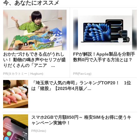
今、あなたにオススメ
おかたづけもできる点がうれし
FPが解説！Apple製品を分割手
い！ 動物の鳴き声やセリフが盛
数料0円で入手する方法とは？
りだくさんの「アニア ...
PR(タカラトミー｜Hugkum)
PR(Fav-Log)
「埼玉県で人気の寿司」ランキングTOP20！ 1位
は「猪股」【2025年4月版／...
スマホ2GBで月額850円～ 格安SIMをお得に使うキ
ャンペーン実施中！
PR(IIJmio)