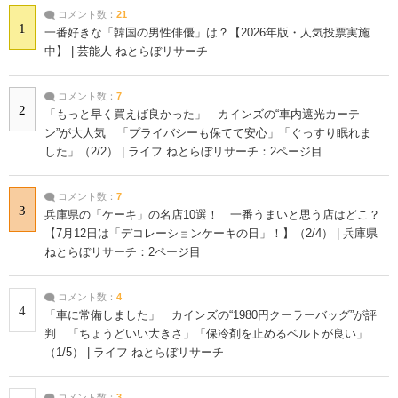
コメント数：
21
1
一番好きな「韓国の男性俳優」は？【2026年版・人気投票実施
中】 | 芸能人 ねとらぼリサーチ
コメント数：
7
2
「もっと早く買えば良かった」 カインズの“車内遮光カーテ
ン”が大人気 「プライバシーも保てて安心」「ぐっすり眠れま
した」（2/2） | ライフ ねとらぼリサーチ：2ページ目
コメント数：
7
3
兵庫県の「ケーキ」の名店10選！ 一番うまいと思う店はどこ？
【7月12日は「デコレーションケーキの日」！】（2/4） | 兵庫県
ねとらぼリサーチ：2ページ目
コメント数：
4
4
「車に常備しました」 カインズの“1980円クーラーバッグ”が評
判 「ちょうどいい大きさ」「保冷剤を止めるベルトが良い」
（1/5） | ライフ ねとらぼリサーチ
コメント数：
3