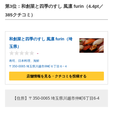
第3位：和創菜と四季のすし 風凛 furin（4.4pt／
ITの今と未来を見通す
385クチコミ）
スマホと通信の最新トレンド
進化するPCとデバイスの未来
和創菜と四季のすし 風凛 furin（埼
好きが集まる 比べて選べる
玉県）
-
ビジネスと働き方のヒント
寿司、日本料理、海鮮
AI活用のいまが分かる
〒350-0065 埼玉県川越市仲町６丁目６−４
企業ITのトレンドを詳説
店舗情報を見る・クチコミを投稿する
経営リーダーのコミュニティ
マーケ×ITの今がよく分かる
【住所】〒350-0065 埼玉県川越市仲町6丁目6-4
ITエンジニア向け専門サイト