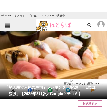
🎁 Switch 2もあたる！ プレゼントキャンペーン実施中！
ねとらぼメニュー
TOP
ニュース
エンタメ
クイズ
グルメ
地域
住まい
教育・育児
動物
リサーチ
埼玉県
2025/03/16 16:00（公開）
画像はイメージです（画像：PIXTA）
会員記事
「埼玉県で人気の寿司」ランキングTOP20！ 1位は
X
Share
LINE
hatena
0
「猪股」【2025年3月版／Googleクチコミ】
メディア
目次を表示
注目記事を集めた総合ページ