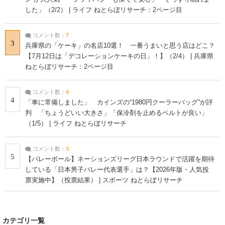
した」（2/2） | ライフ ねとらぼリサーチ：2ページ目
コメント数：
7
3
兵庫県の「ケーキ」の名店10選！ 一番うまいと思う店はどこ？
【7月12日は「デコレーションケーキの日」！】（2/4） | 兵庫県
ねとらぼリサーチ：2ページ目
コメント数：
4
4
「車に常備しました」 カインズの“1980円クーラーバッグ”が評
判 「ちょうどいい大きさ」「保冷剤を止めるベルトが良い」
（1/5） | ライフ ねとらぼリサーチ
コメント数：
3
5
【バレーボール】ネーションズリーグ日本ラウンドで活躍を期待
している「日本男子バレー代表選手」は？【2026年版・人気投
票実施中】（投票結果） | スポーツ ねとらぼリサーチ
カテゴリ一覧