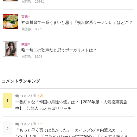
回答数：19661
実施中
神奈川県で一番うまいと思う「横浜家系ラーメン店」はどこ？
回答数：8509
実施中
唯一無二の歌声だと思うボーカリストは？
回答数：8108
コメントランキング
コメント数：
21
1
一番好きな「韓国の男性俳優」は？【2026年版・人気投票実施
中】 | 芸能人 ねとらぼリサーチ
コメント数：
7
2
「もっと早く買えば良かった」 カインズの“車内遮光カーテ
ン”が大人気 「プライバシーも保てて安心」「ぐっすり眠れま