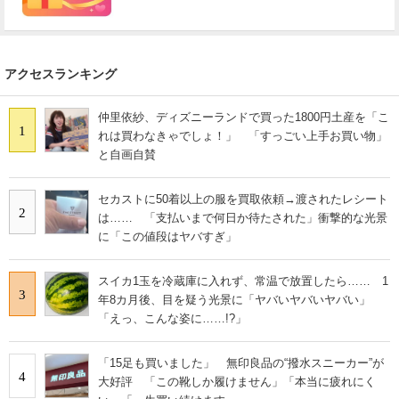
アクセスランキング
仲里依紗、ディズニーランドで買った1800円土産を「こ
1
れは買わなきゃでしょ！」 「すっごい上手お買い物」
と自画自賛
セカストに50着以上の服を買取依頼→渡されたレシート
2
は…… 「支払いまで何日か待たされた」衝撃的な光景
に「この値段はヤバすぎ」
スイカ1玉を冷蔵庫に入れず、常温で放置したら…… 1
3
年8カ月後、目を疑う光景に「ヤバいヤバいヤバい」
「えっ、こんな姿に……!?」
「15足も買いました」 無印良品の“撥水スニーカー”が
4
大好評 「この靴しか履けません」「本当に疲れにく