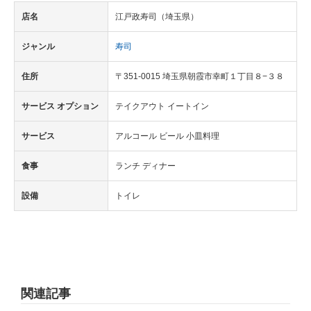
店名
江戸政寿司（埼玉県）
ジャンル
寿司
住所
〒351-0015 埼玉県朝霞市幸町１丁目８−３８
サービス オプション
テイクアウト イートイン
サービス
アルコール ビール 小皿料理
食事
ランチ ディナー
設備
トイレ
関連記事