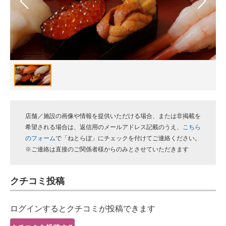
スマホと通信の最新トレンド
進化するPCとデバイスの未来
好きが集まる 比べて選べる
ビジネスと働き方のヒント
AI活用のいまが分かる
店舗／施設の画像や情報を提供いただける場合、または非掲載を
企業ITのトレンドを詳説
希望される場合は、返信用のメールアドレス記載のうえ、
こちら
のフォーム
で「ねとらぼ」にチェックを付けてご連絡ください。
経営リーダーのコミュニティ
※ご連絡は直接のご関係者様からのみとさせていただきます
マーケ×ITの今がよく分かる
クチコミ投稿
ITエンジニア向け専門サイト
ログインするとクチコミが投稿できます
企業向けIT製品の総合サイト