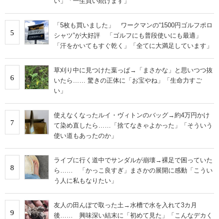
い」「一生買い続けます」
「5枚も買いました」 ワークマンの“1500円ゴルフポロ
5
シャツ”が大好評 「ゴルフにも普段使いにも最適」
「汗をかいてもすぐ乾く」「全てに大満足しています」
草刈り中に見つけた葉っぱ→「まさかな」と思いつつ抜
6
いたら…… 驚きの正体に「お宝やね」「生命力すご
い」
使えなくなったルイ・ヴィトンのバッグ→約4万円かけ
7
て染め直したら……「捨てなきゃよかった」「そういう
使い道もあったのか」
ライブに行く道中でサンダルが崩壊→裸足で困っていた
8
ら…… 「かっこ良すぎ」まさかの展開に感動「こうい
う人に私もなりたい」
友人の田んぼで取った土→水槽で水を入れて3カ月
9
後…… 興味深い結末に「初めて見た」「こんなデカく