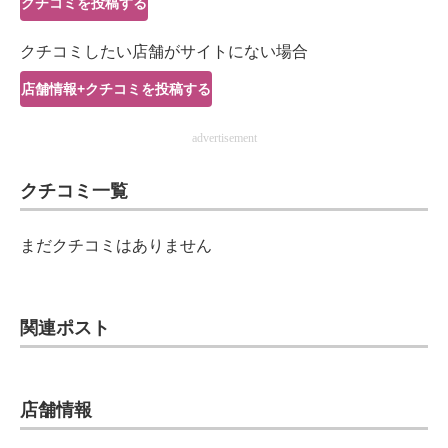
クチコミを投稿する
IT製品の技術・比較・事例
クチコミしたい店舗がサイトにない場合
製造業のIT導入・活用を支援
店舗情報+クチコミを投稿する
モノづくり技術者専門サイト
advertisement
エレクトロニクス専門サイト
クチコミ一覧
電子設計の基本と応用
エネルギーの専門メディア
まだクチコミはありません
建設×テクノロジーの最前線
ちょっと気になるネットの話題
関連ポスト
店舗情報