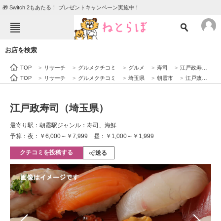
🎁 Switch 2もあたる！ プレゼントキャンペーン実施中！
ねとらぼメニュー
お店を検索
TOP
ニュース
TOP
>
リサーチ
>
グルメクチコミ
>
グルメ
>
寿司
>
江戸政寿司（埼玉県）
エンタメ
クイズ
TOP
>
リサーチ
>
グルメクチコミ
>
埼玉県
>
朝霞市
>
江戸政寿司（埼玉県）
グルメ
地域
江戸政寿司（埼玉県）
住まい
教育・育児
最寄り駅：朝霞駅
ジャンル：寿司、海鮮
動物
リサーチ
予算：夜：￥6,000～￥7,999 昼：￥1,000～￥1,999
クチコミを投稿する
会員記事
送る
メディア
注目記事を集めた総合ページ
ITの今と未来を見通す