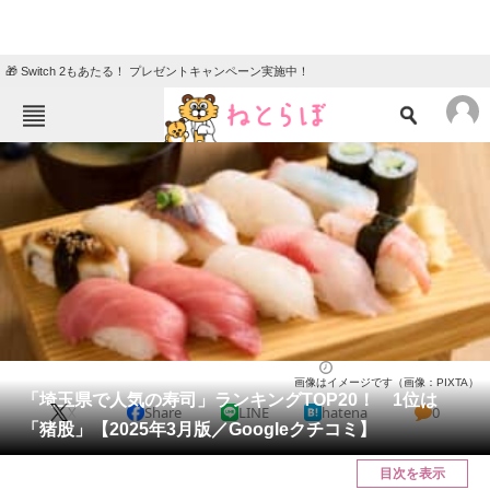
🎁 Switch 2もあたる！ プレゼントキャンペーン実施中！
ねとらぼメニュー
TOP
ニュース
エンタメ
クイズ
グルメ
地域
住まい
教育・育児
動物
リサーチ
埼玉県
2025/03/16 16:00（公開）
画像はイメージです（画像：PIXTA）
会員記事
「埼玉県で人気の寿司」ランキングTOP20！ 1位は
X
Share
LINE
hatena
0
「猪股」【2025年3月版／Googleクチコミ】
メディア
目次を表示
注目記事を集めた総合ページ