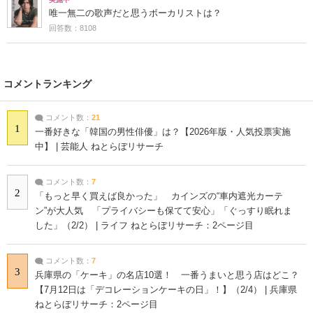
唯一無二の歌声だと思うボーカリストは？
回答数：8108
コメントランキング
コメント数：
21
1
一番好きな「韓国の男性俳優」は？【2026年版・人気投票実施
中】 | 芸能人 ねとらぼリサーチ
コメント数：
7
2
「もっと早く買えば良かった」 カインズの“車内遮光カーテ
ン”が大人気 「プライバシーも保てて安心」「ぐっすり眠れま
した」（2/2） | ライフ ねとらぼリサーチ：2ページ目
コメント数：
7
3
兵庫県の「ケーキ」の名店10選！ 一番うまいと思う店はどこ？
【7月12日は「デコレーションケーキの日」！】（2/4） | 兵庫県
ねとらぼリサーチ：2ページ目