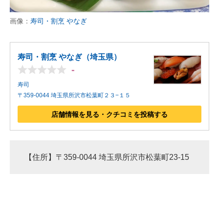
企業向けIT製品の総合サイト
画像：
寿司・割烹 やなぎ
IT製品の技術・比較・事例
製造業のIT導入・活用を支援
寿司・割烹 やなぎ（埼玉県）
-
モノづくり技術者専門サイト
寿司
〒359-0044 埼玉県所沢市松葉町２３−１５
エレクトロニクス専門サイト
店舗情報を見る・クチコミを投稿する
電子設計の基本と応用
エネルギーの専門メディア
【住所】〒359-0044 埼玉県所沢市松葉町23-15
建設×テクノロジーの最前線
ちょっと気になるネットの話題