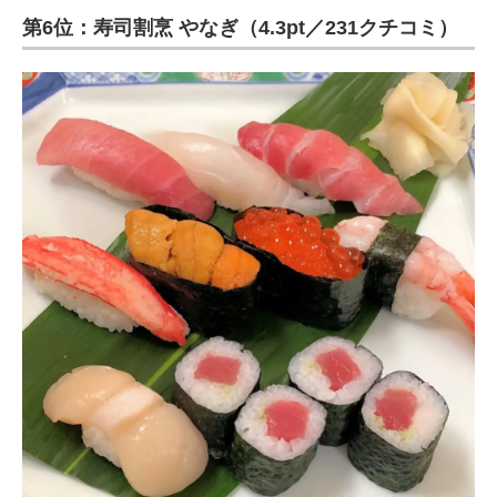
第6位：寿司割烹 やなぎ（4.3pt／231クチコミ）
ITの今と未来を見通す
スマホと通信の最新トレンド
進化するPCとデバイスの未来
好きが集まる 比べて選べる
ビジネスと働き方のヒント
AI活用のいまが分かる
企業ITのトレンドを詳説
経営リーダーのコミュニティ
マーケ×ITの今がよく分かる
ITエンジニア向け専門サイト