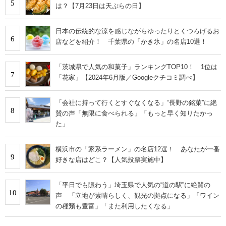
5
は？【7月23日は天ぷらの日】
日本の伝統的な涼を感じながらゆったりとくつろげるお
6
店などを紹介！ 千葉県の「かき氷」の名店10選！
「茨城県で人気の和菓子」ランキングTOP10！ 1位は
7
「花家」【2024年6月版／Googleクチコミ調べ】
「会社に持って行くとすぐなくなる」“長野の銘菓”に絶
8
賛の声「無限に食べられる」「もっと早く知りたかっ
た」
横浜市の「家系ラーメン」の名店12選！ あなたが一番
9
好きな店はどこ？【人気投票実施中】
「平日でも賑わう」埼玉県で人気の“道の駅”に絶賛の
10
声 「立地が素晴らしく、観光の拠点になる」「ワイン
の種類も豊富」「また利用したくなる」