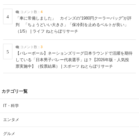
コメント数：
4
4
「車に常備しました」 カインズの“1980円クーラーバッグ”が評
判 「ちょうどいい大きさ」「保冷剤を止めるベルトが良い」
（1/5） | ライフ ねとらぼリサーチ
コメント数：
3
5
【バレーボール】ネーションズリーグ日本ラウンドで活躍を期待
している「日本男子バレー代表選手」は？【2026年版・人気投
票実施中】（投票結果） | スポーツ ねとらぼリサーチ
カテゴリ一覧
IT・科学
エンタメ
グルメ