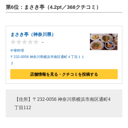
第6位：まさき亭（4.2pt／368クチコミ）
ITの今と未来を見通す
スマホと通信の最新トレンド
まさき亭（神奈川県）
進化するPCとデバイスの未来
-
好きが集まる 比べて選べる
中華料理
〒232-0056 神奈川県横浜市南区通町４丁目１１
ビジネスと働き方のヒント
２
AI活用のいまが分かる
店舗情報を見る・クチコミを投稿する
企業ITのトレンドを詳説
経営リーダーのコミュニティ
【住所】〒232-0056 神奈川県横浜市南区通町4
丁目112
マーケ×ITの今がよく分かる
ITエンジニア向け専門サイト