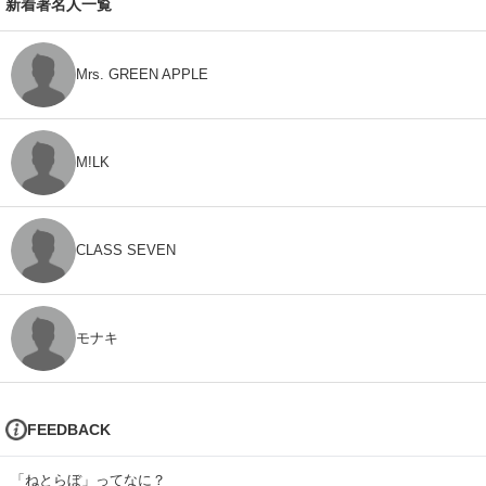
新着著名人一覧
Mrs. GREEN APPLE
M!LK
CLASS SEVEN
モナキ
FEEDBACK
「ねとらぼ」ってなに？