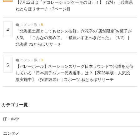
【7月12日は「デコレーションケーキの日」！】（2/4） | 兵庫県
ねとらぼリサーチ：2ページ目
コメント数：
5
4
「北海道土産としてもセンス抜群」六花亭の“店舗限定”お菓子が
人気 「こんなの初めて」「箱買いするべきだった」（1/2） |
北海道 ねとらぼリサーチ
コメント数：
3
5
【バレーボール】ネーションズリーグ日本ラウンドで活躍を期待
している「日本男子バレー代表選手」は？【2026年版・人気投
票実施中】（投票結果） | スポーツ ねとらぼリサーチ
カテゴリ一覧
IT・科学
エンタメ