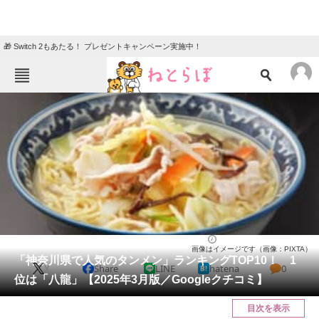
🎁 Switch 2もあたる！ プレゼントキャンペーン実施中！
ねとらぼメニュー
TOP
ニュース
エンタメ
クイズ
グルメ
地域
住まい
教育・育児
動物
リサーチ
神奈川県
2025/03/16 11:00（公開）
画像はイメージです（画像：PIXTA）
会員記事
「神奈川県で人気のタンメン」ランキングTOP10！ 1
X
Share
LINE
hatena
0
位は「八龍」【2025年3月版／Googleクチコミ】
メディア
目次を表示
注目記事を集めた総合ページ