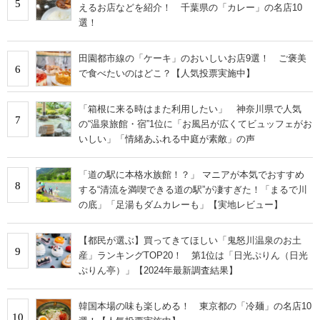
5
えるお店などを紹介！ 千葉県の「カレー」の名店10
選！
田園都市線の「ケーキ」のおいしいお店9選！ ご褒美
6
で食べたいのはどこ？【人気投票実施中】
「箱根に来る時はまた利用したい」 神奈川県で人気
7
の“温泉旅館・宿”1位に「お風呂が広くてビュッフェがお
いしい」「情緒あふれる中庭が素敵」の声
「道の駅に本格水族館！？」 マニアが本気でおすすめ
8
する“清流を満喫できる道の駅”が凄すぎた！「まるで川
の底」「足湯もダムカレーも」【実地レビュー】
【都民が選ぶ】買ってきてほしい「鬼怒川温泉のお土
9
産」ランキングTOP20！ 第1位は「日光ぷりん（日光
ぷりん亭）」【2024年最新調査結果】
韓国本場の味も楽しめる！ 東京都の「冷麺」の名店10
10