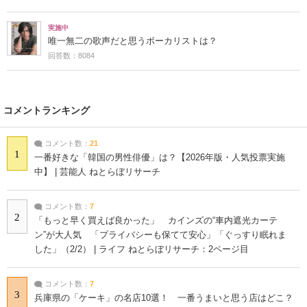
実施中
唯一無二の歌声だと思うボーカリストは？
回答数：8084
コメントランキング
コメント数：
21
1
一番好きな「韓国の男性俳優」は？【2026年版・人気投票実施
中】 | 芸能人 ねとらぼリサーチ
コメント数：
7
2
「もっと早く買えば良かった」 カインズの“車内遮光カーテ
ン”が大人気 「プライバシーも保てて安心」「ぐっすり眠れま
した」（2/2） | ライフ ねとらぼリサーチ：2ページ目
コメント数：
7
3
兵庫県の「ケーキ」の名店10選！ 一番うまいと思う店はどこ？