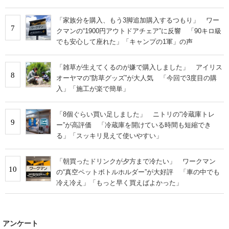
ュー】
「家族分を購入、もう3脚追加購入するつもり」 ワー
7
クマンの“1900円アウトドアチェア”に反響 「90キロ級
でも安心して座れた」「キャンプの1軍」の声
「雑草が生えてくるのが嫌で購入しました」 アイリス
8
オーヤマの“防草グッズ”が大人気 「今回で3度目の購
入」「施工が楽で簡単」
「8個ぐらい買い足しました」 ニトリの“冷蔵庫トレ
9
ー”が高評価 「冷蔵庫を開けている時間も短縮でき
る」「スッキリ見えて使いやすい」
「朝買ったドリンクが夕方まで冷たい」 ワークマン
10
の“真空ペットボトルホルダー”が大好評 「車の中でも
冷え冷え」「もっと早く買えばよかった」
アンケート