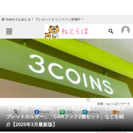
🎁 Switch 2もあたる！ プレゼントキャンペーン実施中！
ねとらぼメニュー
TOP
ニュース
エンタメ
クイズ
グルメ
地域
住まい
教育・育児
動物
リサーチ
ライフ
2025/03/16 10:10（公開）
画像：ねとらぼリサーチ
会員記事
【スリコ】「3COINS」のカー用品10選！ 「CAR用タ
X
Share
LINE
hatena
0
ブレットホルダー」「CARフック2個セット」などを紹
メディア
介【2025年3月最新版】
目次を表示
注目記事を集めた総合ページ