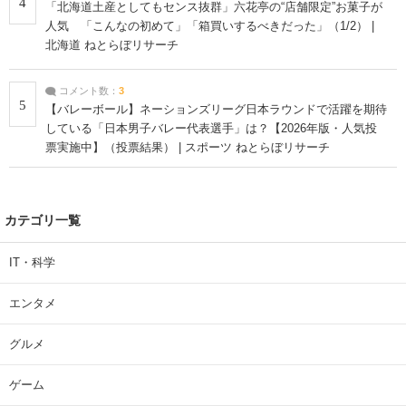
4
「北海道土産としてもセンス抜群」六花亭の“店舗限定”お菓子が
人気 「こんなの初めて」「箱買いするべきだった」（1/2） |
北海道 ねとらぼリサーチ
コメント数：
3
5
【バレーボール】ネーションズリーグ日本ラウンドで活躍を期待
している「日本男子バレー代表選手」は？【2026年版・人気投
票実施中】（投票結果） | スポーツ ねとらぼリサーチ
カテゴリ一覧
IT・科学
エンタメ
グルメ
ゲーム