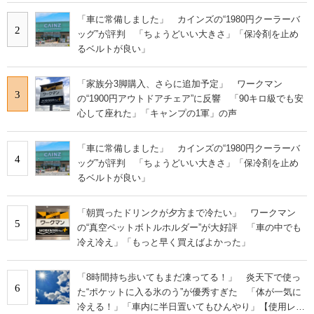
「車に常備しました」 カインズの“1980円クーラーバ
2
ッグ”が評判 「ちょうどいい大きさ」「保冷剤を止め
るベルトが良い」
「家族分3脚購入、さらに追加予定」 ワークマン
3
の“1900円アウトドアチェア”に反響 「90キロ級でも安
心して座れた」「キャンプの1軍」の声
「車に常備しました」 カインズの“1980円クーラーバ
4
ッグ”が評判 「ちょうどいい大きさ」「保冷剤を止め
るベルトが良い」
「朝買ったドリンクが夕方まで冷たい」 ワークマン
5
の“真空ペットボトルホルダー”が大好評 「車の中でも
冷え冷え」「もっと早く買えばよかった」
「8時間持ち歩いてもまだ凍ってる！」 炎天下で使っ
6
た“ポケットに入る氷のう”が優秀すぎた 「体が一気に
冷える！」「車内に半日置いてもひんやり」【使用レビ