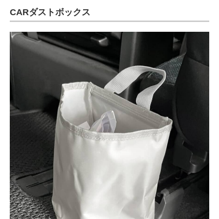
CARダストボックス
ITの今と未来を見通す
スマホと通信の最新トレンド
進化するPCとデバイスの未来
好きが集まる 比べて選べる
ビジネスと働き方のヒント
AI活用のいまが分かる
企業ITのトレンドを詳説
経営リーダーのコミュニティ
マーケ×ITの今がよく分かる
ITエンジニア向け専門サイト