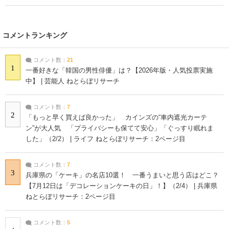
コメントランキング
コメント数：
21
1
一番好きな「韓国の男性俳優」は？【2026年版・人気投票実施
中】 | 芸能人 ねとらぼリサーチ
コメント数：
7
2
「もっと早く買えば良かった」 カインズの“車内遮光カーテ
ン”が大人気 「プライバシーも保てて安心」「ぐっすり眠れま
した」（2/2） | ライフ ねとらぼリサーチ：2ページ目
コメント数：
7
3
兵庫県の「ケーキ」の名店10選！ 一番うまいと思う店はどこ？
【7月12日は「デコレーションケーキの日」！】（2/4） | 兵庫県
ねとらぼリサーチ：2ページ目
コメント数：
5