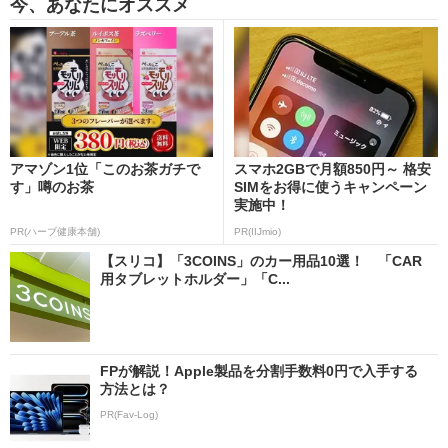
今、あなたにオススメ
アマゾン1位「このお茶ガチで
スマホ2GBで月額850円～ 格安
す」噂のお茶
SIMをお得に使うキャンペーン
実施中！
PR(ハーブ健康本舗)
PR(IIJmio)
【スリコ】「3COINS」のカー用品10選！ 「CAR
用タブレットホルダー」「C...
FPが解説！Apple製品を分割手数料0円で入手する
方法とは？
PR(Fav-Log)