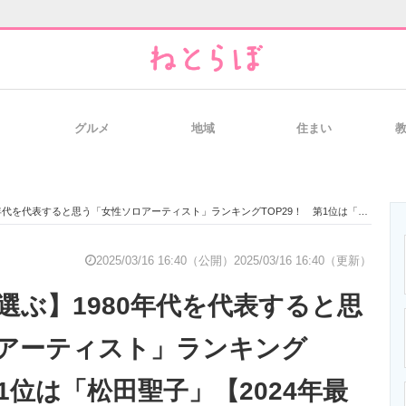
グルメ
地域
住まい
と未来を見通す
スマホと通信の最新トレンド
進化するPCとデ
代表すると思う「女性ソロアーティスト」ランキングTOP29！ 第1位は「松田聖子」【2024年最新調査結果】
のいまが分かる
企業ITのトレンドを詳説
経営リーダーの
2025/03/16 16:40（公開）
2025/03/16 16:40（更新）
選ぶ】1980年代を代表すると思
T製品の総合サイト
IT製品の技術・比較・事例
製造業のIT導入
アーティスト」ランキング
第1位は「松田聖子」【2024年最