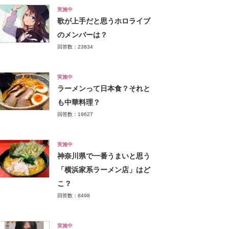
実施中
歌が上手だと思うホロライブ
のメンバーは？
回答数：23834
実施中
ラーメンって日本食？それと
も中華料理？
回答数：19627
実施中
神奈川県で一番うまいと思う
「横浜家系ラーメン店」はど
こ？
回答数：8498
実施中