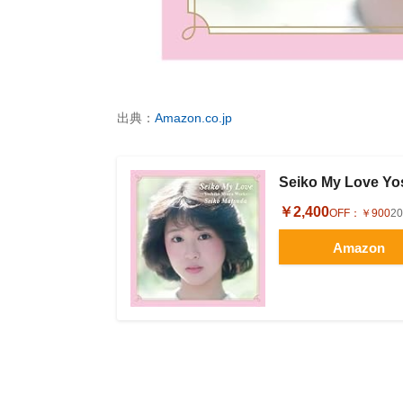
出典：
Amazon.co.jp
Seiko My Love Y
￥2,400
OFF：
￥900
2
Amazon