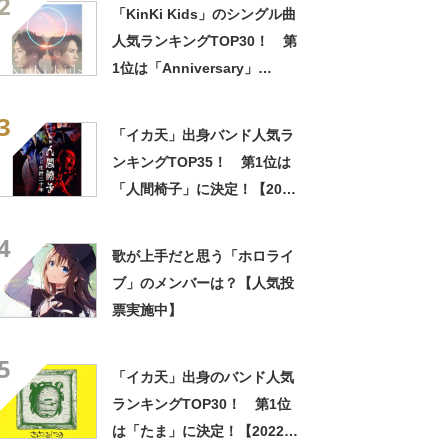
2
査結果】
「KinKi Kids」のシングル曲
人気ランキングTOP30！ 第
1位は「Anniversary」
【2023年最新調査結果】
3
「イカ天」出身バンド人気ラ
ンキングTOP35！ 第1位は
「人間椅子」に決定！【2022
年12月版】
4
歌が上手だと思う「ホロライ
ブ」のメンバーは？【人気投
票実施中】
5
「イカ天」出身のバンド人気
ランキングTOP30！ 第1位
は「たま」に決定！【2022年