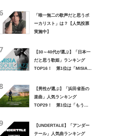
最新投票結果】
6
「唯一無二の歌声だと思うボ
ーカリスト」は？【人気投票
実施中】
7
【30～40代が選ぶ】「日本一
だと思う歌姫」ランキング
TOP16！ 第1位は「MISIA」
【2023年最新調査結果】
8
【男性が選ぶ】「浜田省吾の
楽曲」人気ランキング
TOP29！ 第1位は「もうひ
とつの土曜日」【7月18日は
9
「カナデルチカラの日」！】
【UNDERTALE】「アンダー
テール」人気曲ランキング