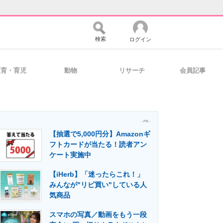
検索
ログイン
教育・育児
動物
リサーチ
会員記事
バイスの未来
好きが集まる 比べて選べる
- PR -
【抽選で5,000円分】Amazonギ
コミュニティ
マーケ×ITの今がよく分かる
フトカードが当たる！読者アン
ケート実施中
【iHerb】「迷ったらこれ！」
・活用を支援
みんなが"リピ買い"している人
気商品
スマホの写真／動画をもう一段