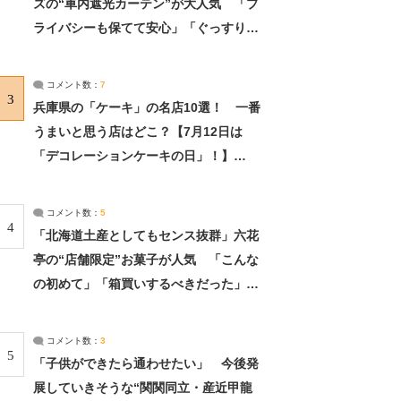
ズの“車内遮光カーテン”が大人気 「プ
ライバシーも保てて安心」「ぐっすり眠
れました」（2/2） | ライフ ねとらぼリ
サーチ：2ページ目
コメント数：
7
3
兵庫県の「ケーキ」の名店10選！ 一番
うまいと思う店はどこ？【7月12日は
「デコレーションケーキの日」！】
（2/4） | 兵庫県 ねとらぼリサーチ：2ペ
ージ目
コメント数：
5
4
「北海道土産としてもセンス抜群」六花
亭の“店舗限定”お菓子が人気 「こんな
の初めて」「箱買いするべきだった」
（1/2） | 北海道 ねとらぼリサーチ
コメント数：
3
5
「子供ができたら通わせたい」 今後発
展していきそうな“関関同立・産近甲龍