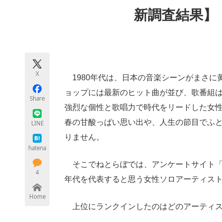
モノづくり技術者専門サイト
エレクトロ
新調査結果】
ちょっと気になるネットの話題
X
1980年代は、日本の音楽シーンがまさに
ョップには最新のヒット曲が並び、歌番組
Share
強烈な個性と歌唱力で時代をリードした女
春の甘酸っぱい思い出や、人生の節目でふ
LINE
りません。
hatena
そこでねとらぼでは、アンケートサイト「ボ
4
年代を代表すると思う女性ソロアーティス
Home
上位にランクインしたのはどのアーティス