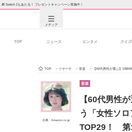
🎁 Switch 2もあたる！ プレゼントキャンペーン実施中！
メディア
TOP
ニュース
エンタメ
クイズ
注目記事を集めた総合ページ
ITの今
TOP
>
リサーチ
>
音楽
>
【60代男性が選ぶ】1980年代を
ビジネスと働き方のヒント
AI活用
音楽
【60代男性が
ITエンジニア向け専門サイト
企業向けI
う「女性ソロ
出典：Amazon.co.jp
TOP29！ 