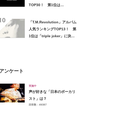
TOP30！ 第1位は
「MEGALOVANIA」に決定！
10
【2022年最新投票結果】
「T.M.Revolution」アルバム
人気ランキングTOP13！ 第
1位は「triple joker」に決
定！【2022年最新投票結果】
アンケート
実施中
声が好きな「日本のボーカリ
スト」は？
回答数：49387