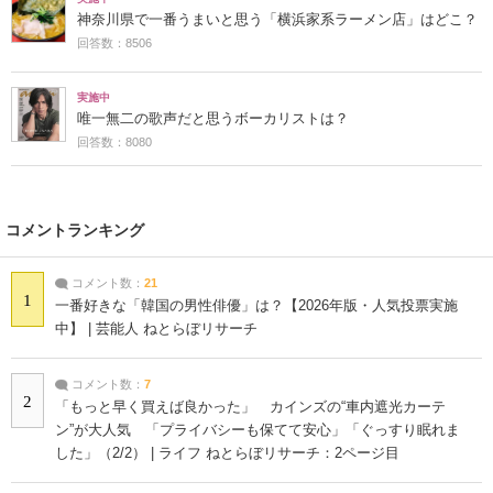
神奈川県で一番うまいと思う「横浜家系ラーメン店」はどこ？
回答数：8506
実施中
唯一無二の歌声だと思うボーカリストは？
回答数：8080
コメントランキング
コメント数：
21
1
一番好きな「韓国の男性俳優」は？【2026年版・人気投票実施
中】 | 芸能人 ねとらぼリサーチ
コメント数：
7
2
「もっと早く買えば良かった」 カインズの“車内遮光カーテ
ン”が大人気 「プライバシーも保てて安心」「ぐっすり眠れま
した」（2/2） | ライフ ねとらぼリサーチ：2ページ目