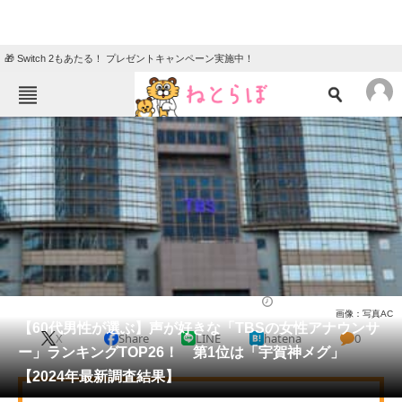
🎁 Switch 2もあたる！ プレゼントキャンペーン実施中！
ねとらぼメニュー
TOP
ニュース
エンタメ
クイズ
グルメ
地域
住まい
教育・育児
動物
リサーチ
アナウンサー
2025/03/18 19:20（公開）
画像：写真AC
会員記事
【60代男性が選ぶ】声が好きな「TBSの女性アナウンサ
X
Share
LINE
hatena
0
ー」ランキングTOP26！ 第1位は「宇賀神メグ」
メディア
【2024年最新調査結果】
注目記事を集めた総合ページ