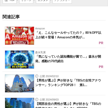
TOP
リサーチ
エンタメ
アナウンサー
>
>
>
企業向けIT製品の総合サイト
IT製品の技術・比較・事例
関連記事
製造業のIT導入・活用を支援
Amazon
「え、こんなセールやってたの？」80％OFF以
モノづくり技術者専門サイト
上が続々登場！Amazonの本気が...
PR
エレクトロニクス専門サイト
森永乳業
「気になっていた認知機能が菌で…」森永が開
電子設計の基本と応用
発。感動の70代続出
PR
エネルギーの専門メディア
公開 2024/02/10
建設×テクノロジーの最前線
【男性が選ぶ】声が好きな「TBSの女性アナウ
ンサー」ランキングTOP28！ 第1...
ちょっと気になるネットの話題
公開 2024/09/03
【関西在住の男性が選ぶ】声が好きな「TBSの