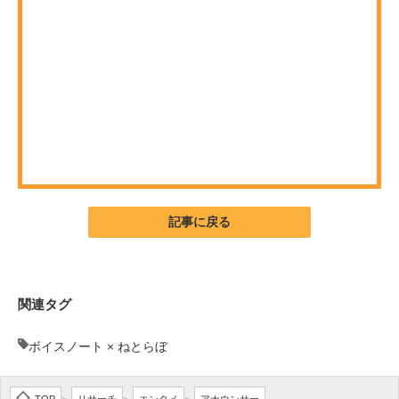
ITの今と未来を見通す
スマホと通信の最新トレンド
進化するPCとデバイスの未来
好きが集まる 比べて選べる
ビジネスと働き方のヒント
記事に戻る
AI活用のいまが分かる
企業ITのトレンドを詳説
関連タグ
経営リーダーのコミュニティ
マーケ×ITの今がよく分かる
ボイスノート × ねとらぼ
ITエンジニア向け専門サイト