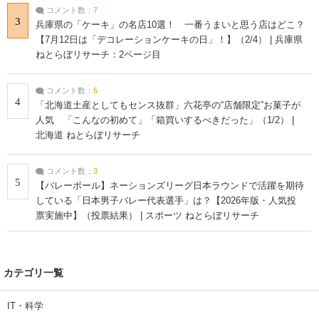
コメント数：
7
3
兵庫県の「ケーキ」の名店10選！ 一番うまいと思う店はどこ？
【7月12日は「デコレーションケーキの日」！】（2/4） | 兵庫県
ねとらぼリサーチ：2ページ目
コメント数：
5
4
「北海道土産としてもセンス抜群」六花亭の“店舗限定”お菓子が
人気 「こんなの初めて」「箱買いするべきだった」（1/2） |
北海道 ねとらぼリサーチ
コメント数：
3
5
【バレーボール】ネーションズリーグ日本ラウンドで活躍を期待
している「日本男子バレー代表選手」は？【2026年版・人気投
票実施中】（投票結果） | スポーツ ねとらぼリサーチ
カテゴリ一覧
IT・科学