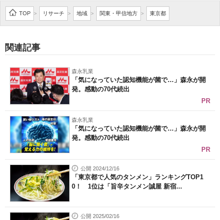
企業向けIT製品の総合サイト
TOP
リサーチ
地域
関東・甲信地方
東京都
>
>
>
>
IT製品の技術・比較・事例
関連記事
製造業のIT導入・活用を支援
森永乳業
モノづくり技術者専門サイト
「気になっていた認知機能が菌で…」森永が開
発。感動の70代続出
エレクトロニクス専門サイト
PR
電子設計の基本と応用
森永乳業
「気になっていた認知機能が菌で…」森永が開
発。感動の70代続出
エネルギーの専門メディア
PR
建設×テクノロジーの最前線
公開 2024/12/16
「東京都で人気のタンメン」ランキングTOP1
ちょっと気になるネットの話題
0！ 1位は「旨辛タンメン誠屋 新宿...
公開 2025/02/16