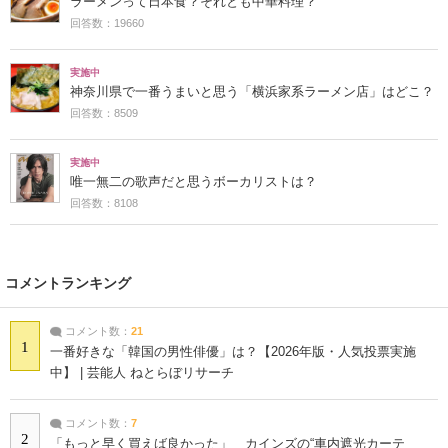
ラーメンって日本食？それとも中華料理？
回答数：19660
実施中
神奈川県で一番うまいと思う「横浜家系ラーメン店」はどこ？
回答数：8509
実施中
唯一無二の歌声だと思うボーカリストは？
回答数：8108
コメントランキング
コメント数：
21
1
一番好きな「韓国の男性俳優」は？【2026年版・人気投票実施
中】 | 芸能人 ねとらぼリサーチ
コメント数：
7
2
「もっと早く買えば良かった」 カインズの“車内遮光カーテ