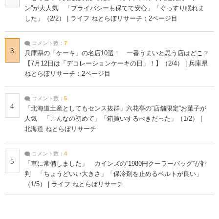
ン”が大人気 「プライバシーも保てて安心」「ぐっすり眠れま
した」（2/2） | ライフ ねとらぼリサーチ：2ページ目
コメント数：
7
3
兵庫県の「ケーキ」の名店10選！ 一番うまいと思う店はどこ？
【7月12日は「デコレーションケーキの日」！】（2/4） | 兵庫県
ねとらぼリサーチ：2ページ目
コメント数：
5
4
「北海道土産としてもセンス抜群」六花亭の“店舗限定”お菓子が
人気 「こんなの初めて」「箱買いするべきだった」（1/2） |
北海道 ねとらぼリサーチ
コメント数：
4
5
「車に常備しました」 カインズの“1980円クーラーバッグ”が評
判 「ちょうどいい大きさ」「保冷剤を止めるベルトが良い」
（1/5） | ライフ ねとらぼリサーチ