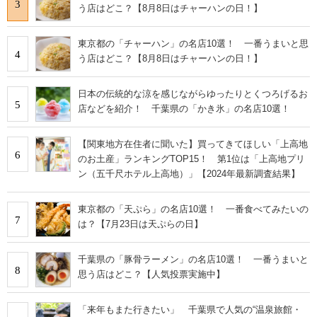
3
う店はどこ？【8月8日はチャーハンの日！】
東京都の「チャーハン」の名店10選！ 一番うまいと思
4
う店はどこ？【8月8日はチャーハンの日！】
日本の伝統的な涼を感じながらゆったりとくつろげるお
5
店などを紹介！ 千葉県の「かき氷」の名店10選！
【関東地方在住者に聞いた】買ってきてほしい「上高地
6
のお土産」ランキングTOP15！ 第1位は「上高地プリ
ン（五千尺ホテル上高地）」【2024年最新調査結果】
東京都の「天ぷら」の名店10選！ 一番食べてみたいの
7
は？【7月23日は天ぷらの日】
千葉県の「豚骨ラーメン」の名店10選！ 一番うまいと
8
思う店はどこ？【人気投票実施中】
「来年もまた行きたい」 千葉県で人気の“温泉旅館・