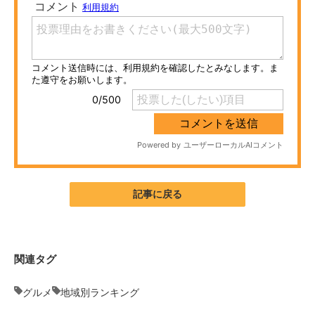
ITの今と未来を見通す
スマホと通信の最新トレンド
進化するPCとデバイスの未来
好きが集まる 比べて選べる
ビジネスと働き方のヒント
AI活用のいまが分かる
記事に戻る
企業ITのトレンドを詳説
経営リーダーのコミュニティ
関連タグ
マーケ×ITの今がよく分かる
グルメ
地域別ランキング
ITエンジニア向け専門サイト