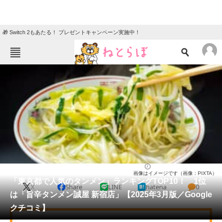
🎁 Switch 2もあたる！ プレゼントキャンペーン実施中！
ねとらぼメニュー
TOP
ニュース
エンタメ
クイズ
グルメ
地域
住まい
教育・育児
動物
リサーチ
東京都
2025/03/16 18:30（公開）
画像はイメージです（画像：PIXTA）
会員記事
「東京都で人気のタンメン」ランキングTOP10！ 1位
X
Share
LINE
hatena
0
は「旨辛タンメン誠屋 新宿店」【2025年3月版／Google
メディア
クチコミ】
注目記事を集めた総合ページ