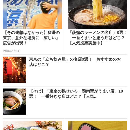
【その発想はなかった】猛暑の
「荻窪のラーメンの名店」8選！
東京、意外な場所に「涼しい」
一番うまいと思う店はどこ？
広告が出現！
【人気投票実施中】
PR(ねとらぼ)
東京の「立ち飲み屋」の名店9選！ おすすめのお
店はどこ？
【そば】「東京の鴨せいろ・鴨南蛮がうまい店」10
選！ 一番好きな店はどこ？【人気...