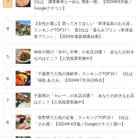
1位は「濃厚豚骨らーめん 博多一路」【2024年8月版／
Googleクチコミ】
【女性が選ぶ】買ってきてほしい「草津温泉のお土産」
4
ランキングTOP17！ 第1位は「湯もみプリン（草津温
泉プリン）」【2024年最新調査結果】
神奈川県の「冷やし中華」の名店10選！ あなたが好き
5
なのはどこ？【人気投票実施中】
「千葉県で人気の海鮮丼」ランキングTOP10！ 1位は
6
「味処 あさみ」【2024年7月16日時点】
千葉県の「カレー」の名店10選！ あなたの好きなお店
7
はどこ？【人気投票実施中】
「長野県で人気の定食」ランキングTOP10！ 1位は
8
「さわ屋」【2024年4月版／Googleクチコミ調べ】