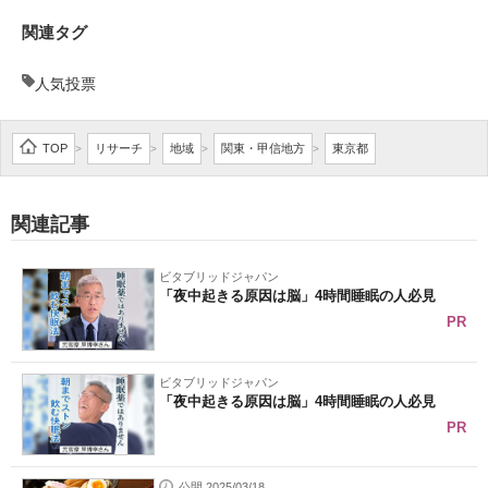
企業向けIT製品の総合サイト
関連タグ
IT製品の技術・比較・事例
人気投票
製造業のIT導入・活用を支援
TOP
リサーチ
地域
関東・甲信地方
東京都
>
>
>
>
モノづくり技術者専門サイト
エレクトロニクス専門サイト
関連記事
電子設計の基本と応用
ビタブリッドジャパン
「夜中起きる原因は脳」4時間睡眠の人必見
エネルギーの専門メディア
PR
建設×テクノロジーの最前線
ビタブリッドジャパン
「夜中起きる原因は脳」4時間睡眠の人必見
ちょっと気になるネットの話題
PR
公開 2025/03/18