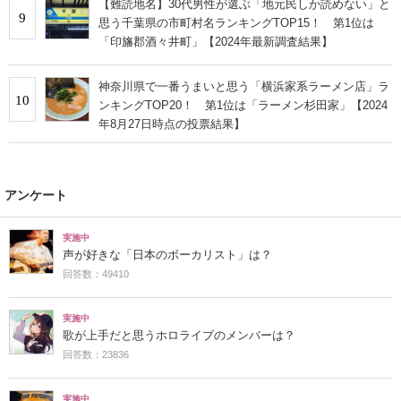
【難読地名】30代男性が選ぶ「地元民しか読めない」と
9
思う千葉県の市町村名ランキングTOP15！ 第1位は
「印旛郡酒々井町」【2024年最新調査結果】
神奈川県で一番うまいと思う「横浜家系ラーメン店」ラ
10
ンキングTOP20！ 第1位は「ラーメン杉田家」【2024
年8月27日時点の投票結果】
アンケート
実施中
声が好きな「日本のボーカリスト」は？
回答数：49410
実施中
歌が上手だと思うホロライブのメンバーは？
回答数：23836
実施中