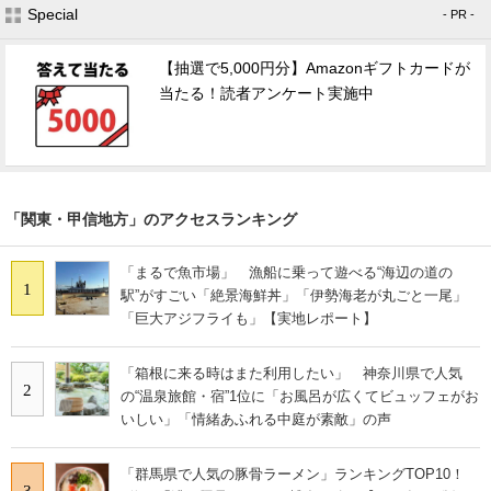
Special
- PR -
【抽選で5,000円分】Amazonギフトカードが
当たる！読者アンケート実施中
「関東・甲信地方」のアクセスランキング
「まるで魚市場」 漁船に乗って遊べる“海辺の道の
1
駅”がすごい「絶景海鮮丼」「伊勢海老が丸ごと一尾」
「巨大アジフライも」【実地レポート】
「箱根に来る時はまた利用したい」 神奈川県で人気
2
の“温泉旅館・宿”1位に「お風呂が広くてビュッフェがお
いしい」「情緒あふれる中庭が素敵」の声
「群馬県で人気の豚骨ラーメン」ランキングTOP10！
3