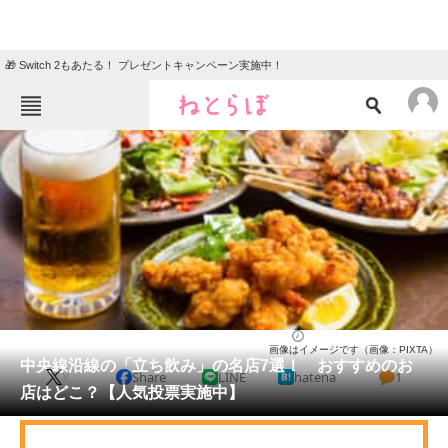
🎁 Switch 2もあたる！ プレゼントキャンペーン実施中！
ねとらぼメニュー
TOP
ニュース
エンタメ
クイズ
グルメ
地域
住まい
教育・育児
動物
リサーチ
東京都
2025/03/18 12:40（公開）
画像はイメージです（画像：PIXTA）
会員記事
中央線沿線の「立ち飲み」の名店7選！ おすすめのお
X
Share
LINE
hatena
1
店はどこ？【人気投票実施中】
メディア
注目記事を集めた総合ページ