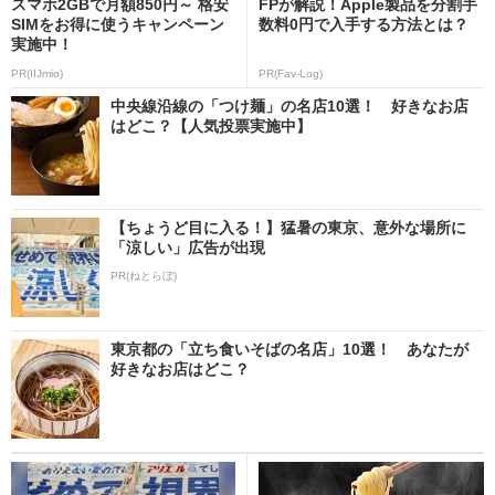
スマホ2GBで月額850円～ 格安
FPが解説！Apple製品を分割手
SIMをお得に使うキャンペーン
数料0円で入手する方法とは？
実施中！
PR(IIJmio)
PR(Fav-Log)
中央線沿線の「つけ麺」の名店10選！ 好きなお店
はどこ？【人気投票実施中】
【ちょうど目に入る！】猛暑の東京、意外な場所に
「涼しい」広告が出現
PR(ねとらぼ)
東京都の「立ち食いそばの名店」10選！ あなたが
好きなお店はどこ？