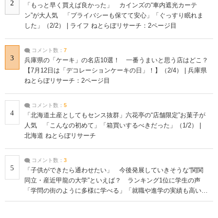
2
「もっと早く買えば良かった」 カインズの“車内遮光カーテ
ン”が大人気 「プライバシーも保てて安心」「ぐっすり眠れま
した」（2/2） | ライフ ねとらぼリサーチ：2ページ目
コメント数：
7
3
兵庫県の「ケーキ」の名店10選！ 一番うまいと思う店はどこ？
【7月12日は「デコレーションケーキの日」！】（2/4） | 兵庫県
ねとらぼリサーチ：2ページ目
コメント数：
5
4
「北海道土産としてもセンス抜群」六花亭の“店舗限定”お菓子が
人気 「こんなの初めて」「箱買いするべきだった」（1/2） |
北海道 ねとらぼリサーチ
コメント数：
3
5
「子供ができたら通わせたい」 今後発展していきそうな“関関
同立・産近甲龍の大学”といえば？ ランキング1位に学生の声
「学問の街のように多様に学べる」「就職や進学の実績も高い」
| 大学 ねとらぼリサーチ