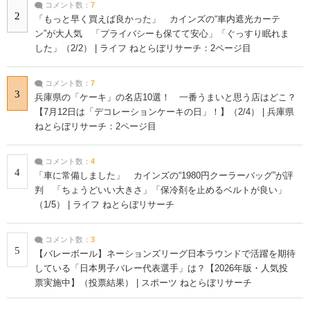
コメント数：
7
2
「もっと早く買えば良かった」 カインズの“車内遮光カーテ
ン”が大人気 「プライバシーも保てて安心」「ぐっすり眠れま
した」（2/2） | ライフ ねとらぼリサーチ：2ページ目
コメント数：
7
3
兵庫県の「ケーキ」の名店10選！ 一番うまいと思う店はどこ？
【7月12日は「デコレーションケーキの日」！】（2/4） | 兵庫県
ねとらぼリサーチ：2ページ目
コメント数：
4
4
「車に常備しました」 カインズの“1980円クーラーバッグ”が評
判 「ちょうどいい大きさ」「保冷剤を止めるベルトが良い」
（1/5） | ライフ ねとらぼリサーチ
コメント数：
3
5
【バレーボール】ネーションズリーグ日本ラウンドで活躍を期待
している「日本男子バレー代表選手」は？【2026年版・人気投
票実施中】（投票結果） | スポーツ ねとらぼリサーチ