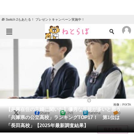
🎁 Switch 2もあたる！ プレゼントキャンペーン実施中！
ねとらぼメニュー
TOP
ニュース
エンタメ
クイズ
グルメ
地域
住まい
教育・育児
動物
リサーチ
高校
2025/03/27 21:00（公開）
画像：PIXTA
会員記事
【兵庫在住の主婦に聞いた】優秀な生徒が多いと思う
X
Share
LINE
hatena
0
「兵庫県の公立高校」ランキングTOP17！ 第1位は
メディア
「長田高校」【2025年最新調査結果】
目次を表示
注目記事を集めた総合ページ