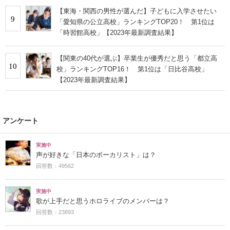
【東海・関西の男性が選んだ】子どもに入学させたい
9
「愛知県の公立高校」ランキングTOP20！ 第1位は
「時習館高校」【2023年最新調査結果】
【関東の40代が選ぶ】卒業生が優秀だと思う「都立高
10
校」ランキングTOP16！ 第1位は「日比谷高校」
【2023年最新調査結果】
アンケート
実施中
声が好きな「日本のボーカリスト」は？
回答数：49562
実施中
歌が上手だと思うホロライブのメンバーは？
回答数：23893