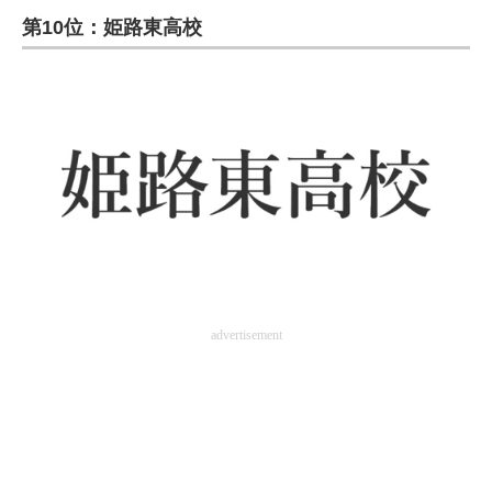
第10位：姫路東高校
ITの今と未来を見通す
スマホと通信の最新トレンド
進化するPCとデバイスの未来
好きが集まる 比べて選べる
ビジネスと働き方のヒント
AI活用のいまが分かる
企業ITのトレンドを詳説
advertisement
経営リーダーのコミュニティ
マーケ×ITの今がよく分かる
ITエンジニア向け専門サイト