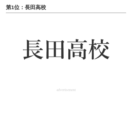
第1位：長田高校
ITの今と未来を見通す
スマホと通信の最新トレンド
進化するPCとデバイスの未来
好きが集まる 比べて選べる
ビジネスと働き方のヒント
AI活用のいまが分かる
企業ITのトレンドを詳説
advertisement
経営リーダーのコミュニティ
マーケ×ITの今がよく分かる
ITエンジニア向け専門サイト