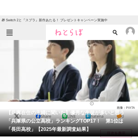
🎁 Switch 2と『スプラ』新作あたる！ プレゼントキャンペーン実施中
ねとらぼメニュー
TOP
ニュース
エンタメ
クイズ
グルメ
地域
住まい
教育・育児
動物
リサーチ
高校
2025/03/27 21:00（公開）
画像：PIXTA
会員記事
【兵庫在住の主婦に聞いた】優秀な生徒が多いと思う
X
Share
LINE
hatena
0
「兵庫県の公立高校」ランキングTOP17！ 第1位は
メディア
「長田高校」【2025年最新調査結果】
目次を表示
注目記事を集めた総合ページ