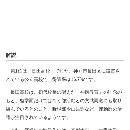
企業向けIT製品の総合サイト
IT製品の技術・比較・事例
製造業のIT導入・活用を支援
モノづくり技術者専門サイト
解説
エレクトロニクス専門サイト
電子設計の基本と応用
第1位は「長田高校」でした。神戸市長田区に設置さ
れている公立高校で、得票率は16.7%です。
エネルギーの専門メディア
長田高校は、初代校長の唱えた「神撫教育」の理念の
建設×テクノロジーの最前線
もと、勉学面だけではなく部活動との文武両道にも取り
ちょっと気になるネットの話題
組んでいるとのこと。野球部や山岳部など、運動部の活
躍が注目されているようです。