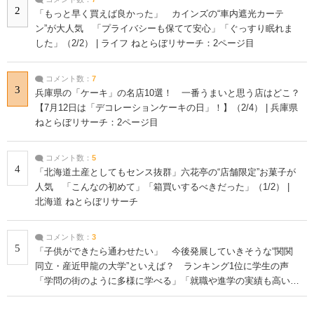
2
「もっと早く買えば良かった」 カインズの“車内遮光カーテ
ン”が大人気 「プライバシーも保てて安心」「ぐっすり眠れま
した」（2/2） | ライフ ねとらぼリサーチ：2ページ目
コメント数：
7
3
兵庫県の「ケーキ」の名店10選！ 一番うまいと思う店はどこ？
【7月12日は「デコレーションケーキの日」！】（2/4） | 兵庫県
ねとらぼリサーチ：2ページ目
コメント数：
5
4
「北海道土産としてもセンス抜群」六花亭の“店舗限定”お菓子が
人気 「こんなの初めて」「箱買いするべきだった」（1/2） |
北海道 ねとらぼリサーチ
コメント数：
3
5
「子供ができたら通わせたい」 今後発展していきそうな“関関
同立・産近甲龍の大学”といえば？ ランキング1位に学生の声
「学問の街のように多様に学べる」「就職や進学の実績も高い」
| 大学 ねとらぼリサーチ