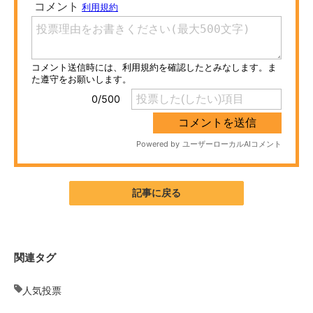
ITの今と未来を見通す
スマホと通信の最新トレンド
進化するPCとデバイスの未来
好きが集まる 比べて選べる
ビジネスと働き方のヒント
AI活用のいまが分かる
記事に戻る
企業ITのトレンドを詳説
経営リーダーのコミュニティ
関連タグ
マーケ×ITの今がよく分かる
人気投票
ITエンジニア向け専門サイト