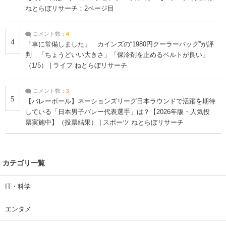
ねとらぼリサーチ：2ページ目
コメント数：
4
4
「車に常備しました」 カインズの“1980円クーラーバッグ”が評
判 「ちょうどいい大きさ」「保冷剤を止めるベルトが良い」
（1/5） | ライフ ねとらぼリサーチ
コメント数：
3
5
【バレーボール】ネーションズリーグ日本ラウンドで活躍を期待
している「日本男子バレー代表選手」は？【2026年版・人気投
票実施中】（投票結果） | スポーツ ねとらぼリサーチ
カテゴリ一覧
IT・科学
エンタメ