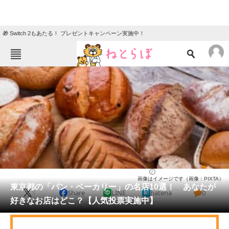
🎁 Switch 2もあたる！ プレゼントキャンペーン実施中！
ねとらぼメニュー
TOP
ニュース
エンタメ
クイズ
グルメ
地域
住まい
教育・育児
動物
リサーチ
東京都
2025/03/30 16:30（公開）
画像はイメージです（画像：PIXTA）
会員記事
東京都の「パン・ベーカリー」の名店10選！ あなたが
X
Share
LINE
hatena
0
好きなお店はどこ？【人気投票実施中】
メディア
注目記事を集めた総合ページ