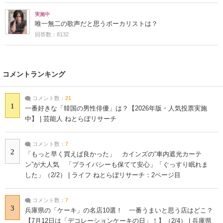
実施中
唯一無二の歌声だと思うボーカリストは？
回答数：8132
コメントランキング
コメント数：
21
1
一番好きな「韓国の男性俳優」は？【2026年版・人気投票実施
中】 | 芸能人 ねとらぼリサーチ
コメント数：
7
2
「もっと早く買えば良かった」 カインズの“車内遮光カーテ
ン”が大人気 「プライバシーも保てて安心」「ぐっすり眠れま
した」（2/2） | ライフ ねとらぼリサーチ：2ページ目
コメント数：
7
3
兵庫県の「ケーキ」の名店10選！ 一番うまいと思う店はどこ？
【7月12日は「デコレーションケーキの日」！】（2/4） | 兵庫県