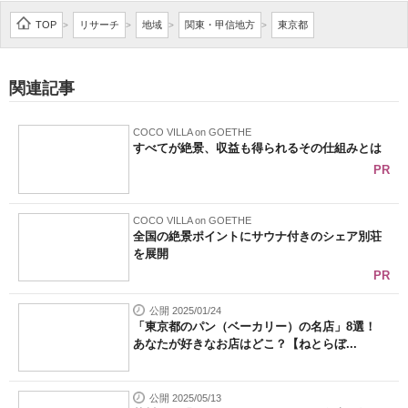
企業向けIT製品の総合サイト
TOP
リサーチ
地域
関東・甲信地方
東京都
>
>
>
>
IT製品の技術・比較・事例
関連記事
製造業のIT導入・活用を支援
COCO VILLA on GOETHE
モノづくり技術者専門サイト
すべてが絶景、収益も得られるその仕組みとは
PR
エレクトロニクス専門サイト
電子設計の基本と応用
COCO VILLA on GOETHE
全国の絶景ポイントにサウナ付きのシェア別荘
を展開
エネルギーの専門メディア
PR
建設×テクノロジーの最前線
公開 2025/01/24
「東京都のパン（ベーカリー）の名店」8選！
ちょっと気になるネットの話題
あなたが好きなお店はどこ？【ねとらぼ...
公開 2025/05/13