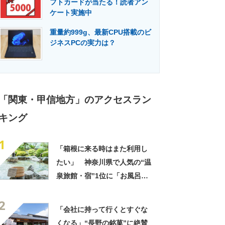
フトカードが当たる！読者アン
門メディア
建設×テクノロジーの最前線
ケート実施中
重量約999g、最新CPU搭載のビ
ジネスPCの実力は？
「関東・甲信地方」のアクセスラン
キング
1
「箱根に来る時はまた利用し
たい」 神奈川県で人気の“温
泉旅館・宿”1位に「お風呂が
広くてビュッフェがおいし
2
い」「情緒あふれる中庭が素
「会社に持って行くとすぐな
敵」の声
くなる」“長野の銘菓”に絶賛