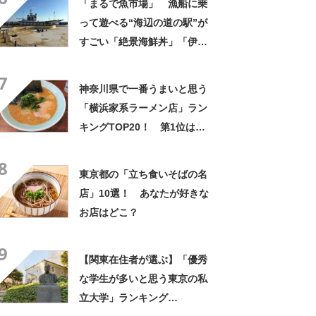
「まるで魚市場」 漁船に乗
【2026年最新調査結果】
って遊べる“海辺の道の駅”が
すごい「絶景海鮮丼」「伊勢
海老が丸ごと一尾」「巨大ア
7
ジフライも」【実地レポー
神奈川県で一番うまいと思う
ト】
「横浜家系ラーメン店」ラン
キングTOP20！ 第1位は
「ラーメン杉田家」【2024年
8
8月27日時点の投票結果】
東京都の「立ち食いそばの名
店」10選！ あなたが好きな
お店はどこ？
9
【関東在住者が選ぶ】「優秀
な学生が多いと思う東京の私
立大学」ランキング