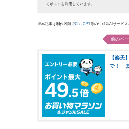
てポストを利用しています。
※本記事は制作段階で
ChatGPT
等の生成系AIサービ
前のペー
【楽天】
で！ 