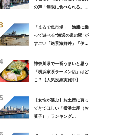
の声「無限に食べられる」
「もっと早く知りたかった」
3
「まるで魚市場」 漁船に乗
って遊べる“海辺の道の駅”が
すごい「絶景海鮮丼」「伊勢
海老が丸ごと一尾」「巨大ア
4
ジフライも」【実地レポー
神奈川県で一番うまいと思う
ト】
「横浜家系ラーメン店」はど
こ？【人気投票実施中】
5
【女性が選ぶ】お土産に買っ
てきてほしい「横浜土産（お
菓子）」ランキング
TOP30！ 第1位は「横濱バ
6
ターサンド（宝製菓）」