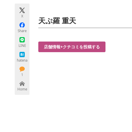
モノづくり技術者専門サイト
エレクトロ
X
天ぷ羅 重天
Share
ちょっと気になるネットの話題
LINE
店舗情報+クチコミを投稿する
hatena
1
Home