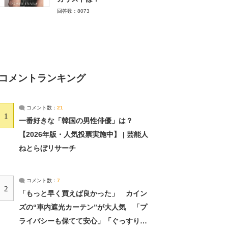
回答数：8073
コメントランキング
コメント数：
21
1
一番好きな「韓国の男性俳優」は？
【2026年版・人気投票実施中】 | 芸能人
ねとらぼリサーチ
コメント数：
7
2
「もっと早く買えば良かった」 カイン
ズの“車内遮光カーテン”が大人気 「プ
ライバシーも保てて安心」「ぐっすり眠