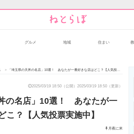
グルメ
地域
住まい
と未来を見通す
スマホと通信の最新トレンド
進化するPCとデ
県
>
「埼玉県の天丼の名店」10選！ あなたが一番好きな店はどこ？【人気投票実施中】
のいまが分かる
企業ITのトレンドを詳説
経営リーダーの
2025/03/19 18:50（公開）
2025/03/19 18:50（更新）
丼の名店」10選！ あなたが一
T製品の総合サイト
IT製品の技術・比較・事例
製造業のIT導入
どこ？【人気投票実施中】
月夜に米