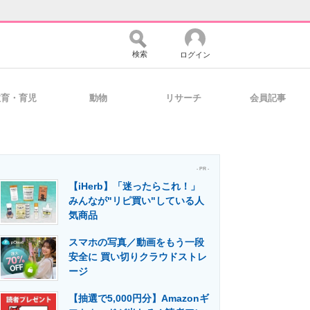
検索
ログイン
教育・育児
動物
リサーチ
会員記事
バイスの未来
好きが集まる 比べて選べる
- PR -
【iHerb】「迷ったらこれ！」
コミュニティ
マーケ×ITの今がよく分かる
みんなが"リピ買い"している人
気商品
スマホの写真／動画をもう一段
・活用を支援
安全に 買い切りクラウドストレ
ージ
【抽選で5,000円分】Amazonギ