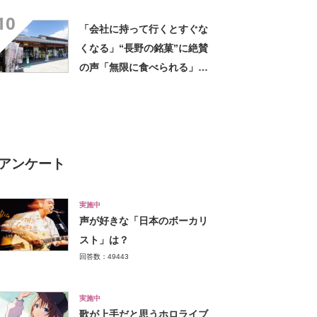
TOP19！ 第1位は「慶應義
10
塾大学」【2月5日は慶應義塾
「会社に持って行くとすぐな
大学と早稲田大学が初の私立
くなる」“長野の銘菓”に絶賛
大学として認可された日】
の声「無限に食べられる」
「もっと早く知りたかった」
アンケート
実施中
声が好きな「日本のボーカリ
スト」は？
回答数：49443
実施中
歌が上手だと思うホロライブ