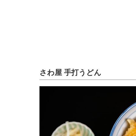
さわ屋 手打うどん