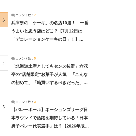
れました」（2/2） | ライフ ねとらぼリ
サーチ：2ページ目
コメント数：
7
3
兵庫県の「ケーキ」の名店10選！ 一番
うまいと思う店はどこ？【7月12日は
「デコレーションケーキの日」！】
（2/4） | 兵庫県 ねとらぼリサーチ：2ペ
ージ目
コメント数：
5
4
「北海道土産としてもセンス抜群」六花
亭の“店舗限定”お菓子が人気 「こんな
の初めて」「箱買いするべきだった」
（1/2） | 北海道 ねとらぼリサーチ
コメント数：
3
5
【バレーボール】ネーションズリーグ日
本ラウンドで活躍を期待している「日本
男子バレー代表選手」は？【2026年版・
人気投票実施中】（投票結果） | スポー