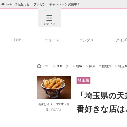
🎁 Switch 2もあたる！ プレゼントキャンペーン実施中！
メディア
TOP
ニュース
エンタメ
クイズ
注目記事を集めた総合ページ
ITの今
TOP
>
リサーチ
>
地域
>
関東・甲信地方
>
埼玉
ビジネスと働き方のヒント
AI活用
埼玉県
「埼玉県の天
ITエンジニア向け専門サイト
企業向けI
画像はイメージです（画
番好きな店は
像：PIXTA）