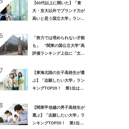
5
【60代以上に聞いた】「東
「個性溢れる様々な人間と仲
大・京大以外でブランド力が
間になれる」の声
高いと思う国立大学」ランキ
ングTOP25！ 第1位は「一
6
橋大学」【2026年最新調査結
「努力では埋められない才能
果】
も」 “関東の国公立大学”高
評価ランキング上位に「文化
祭はみんなガチ」「好きなこ
7
とに取り組める」の声
【東海北陸の女子高校生が選
ぶ】「志願したい大学」ラン
キングTOP20！ 第1位は
「南山大学」【2026年最新調
8
査結果】
【関東甲信越の男子高校生が
選ぶ】「志願したい大学」ラ
ンキングTOP20！ 第1位は