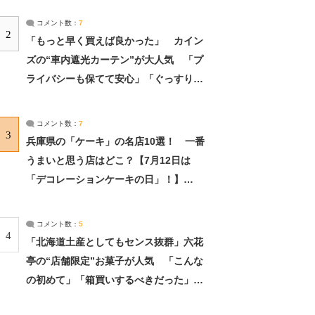
コメント数：
7
2
「もっと早く買えば良かった」 カイン
ズの“車内遮光カーテン”が大人気 「プ
ライバシーも保てて安心」「ぐっすり眠
れました」（2/2） | ライフ ねとらぼリ
サーチ：2ページ目
コメント数：
7
3
兵庫県の「ケーキ」の名店10選！ 一番
うまいと思う店はどこ？【7月12日は
「デコレーションケーキの日」！】
（2/4） | 兵庫県 ねとらぼリサーチ：2ペ
ージ目
コメント数：
5
4
「北海道土産としてもセンス抜群」六花
亭の“店舗限定”お菓子が人気 「こんな
の初めて」「箱買いするべきだった」
（1/2） | 北海道 ねとらぼリサーチ