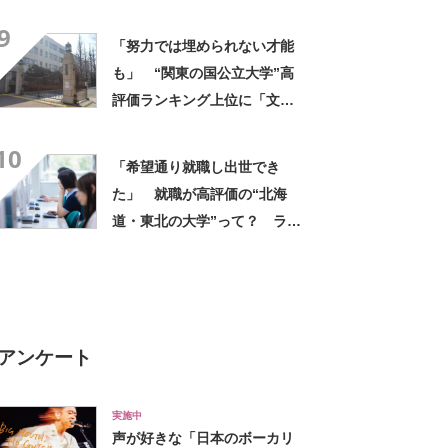
「明治大学」【2026年最新調
9
査結果】
「努力では埋められない才能
も」 “関東の国公立大学”高
評価ランキング上位に「文化
祭はみんなガチ」「好きなこ
10
とに取り組める」の声
「希望通り就職し出世でき
た」 就職が高評価の“北海
道・東北の大学”って？ ラン
キング上位に「人生最高で
す」「専門知識を学びたい人
向け」の声
アンケート
実施中
声が好きな「日本のボーカリ