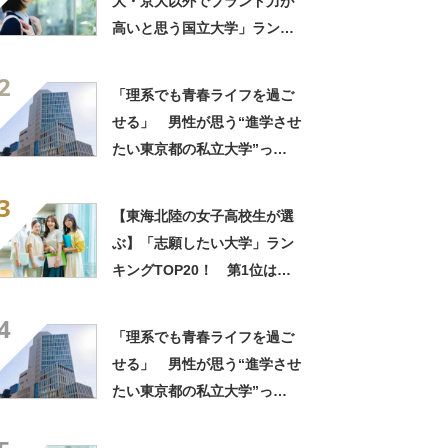
大・京大以外でブランド力が
高いと思う国立大学」ランキ
ングTOP25！ 第1位は「一
2
橋大学」【2026年最新調査結
「理系でも青春ライフを過ご
果】
せる」 男性が思う“進学させ
たい東京都の私立大学”っ
て？ ランキング上位に「授
3
業も質も高くてとても◎」
【東海北陸の女子高校生が選
「個性溢れる様々な人間と仲
ぶ】「志願したい大学」ラン
間になれる」の声
キングTOP20！ 第1位は
「南山大学」【2026年最新調
4
査結果】
「理系でも青春ライフを過ご
せる」 男性が思う“進学させ
たい東京都の私立大学”っ
て？ ランキング上位に「授
業も質も高くてとても◎」