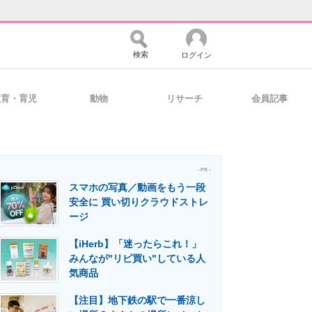
検索
ログイン
教育・育児
動物
リサーチ
会員記事
バイスの未来
好きが集まる 比べて選べる
- PR -
スマホの写真／動画をもう一段
コミュニティ
マーケ×ITの今がよく分かる
安全に 買い切りクラウドストレ
ージ
【iHerb】「迷ったらこれ！」
・活用を支援
みんなが"リピ買い"している人
気商品
【注目】地下鉄の駅で一番涼し