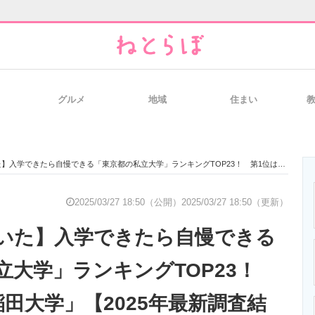
グルメ
地域
住まい
と未来を見通す
スマホと通信の最新トレンド
進化するPCとデ
できたら自慢できる「東京都の私立大学」ランキングTOP23！ 第1位は「早稲田大学」【2025年最新調査結果】
のいまが分かる
企業ITのトレンドを詳説
経営リーダーの
2025/03/27 18:50（公開）
2025/03/27 18:50（更新）
いた】入学できたら自慢できる
T製品の総合サイト
IT製品の技術・比較・事例
製造業のIT導入
立大学」ランキングTOP23！
田大学」【2025年最新調査結