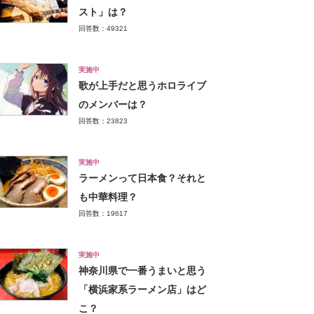
スト」は？
回答数：49321
実施中
歌が上手だと思うホロライブ
のメンバーは？
回答数：23823
実施中
ラーメンって日本食？それと
も中華料理？
回答数：19617
実施中
神奈川県で一番うまいと思う
「横浜家系ラーメン店」はど
こ？