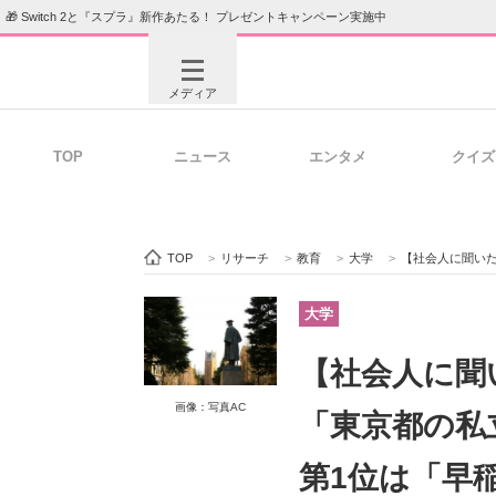
🎁 Switch 2と『スプラ』新作あたる！ プレゼントキャンペーン実施中
メディア
TOP
ニュース
エンタメ
クイズ
注目記事を集めた総合ページ
ITの今
TOP
>
リサーチ
>
教育
>
大学
>
【社会人に聞いた】入学
ビジネスと働き方のヒント
AI活用
大学
【社会人に聞
ITエンジニア向け専門サイト
企業向けI
画像：写真AC
「東京都の私
第1位は「早稲