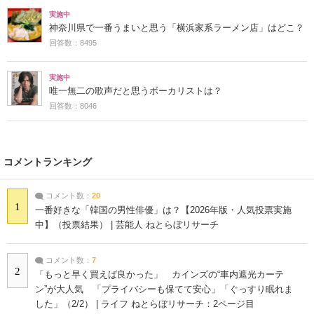
実施中
神奈川県で一番うまいと思う「横浜家系ラーメン店」はどこ？
回答数：8495
実施中
唯一無二の歌声だと思うボーカリストは？
回答数：8046
コメントランキング
コメント数：
20
1
一番好きな「韓国の男性俳優」は？【2026年版・人気投票実施
中】（投票結果） | 芸能人 ねとらぼリサーチ
コメント数：
7
2
「もっと早く買えば良かった」 カインズの“車内遮光カーテ
ン”が大人気 「プライバシーも保てて安心」「ぐっすり眠れま
した」（2/2） | ライフ ねとらぼリサーチ：2ページ目