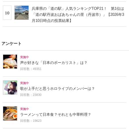
兵庫県の「道の駅」人気ランキングTOP21！ 第1位は
10
「道の駅丹波おばあちゃんの里（丹波市）」【2026年3
月10日時点の投票結果】
アンケート
実施中
声が好きな「日本のボーカリスト」は？
回答数：49351
実施中
歌が上手だと思うホロライブのメンバーは？
回答数：23830
実施中
ラーメンって日本食？それとも中華料理？
回答数：19623