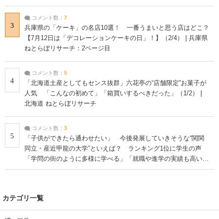
コメント数：
7
3
兵庫県の「ケーキ」の名店10選！ 一番うまいと思う店はどこ？
【7月12日は「デコレーションケーキの日」！】（2/4） | 兵庫県
ねとらぼリサーチ：2ページ目
コメント数：
5
4
「北海道土産としてもセンス抜群」六花亭の“店舗限定”お菓子が
人気 「こんなの初めて」「箱買いするべきだった」（1/2） |
北海道 ねとらぼリサーチ
コメント数：
3
5
「子供ができたら通わせたい」 今後発展していきそうな“関関
同立・産近甲龍の大学”といえば？ ランキング1位に学生の声
「学問の街のように多様に学べる」「就職や進学の実績も高い」
| 大学 ねとらぼリサーチ
カテゴリ一覧