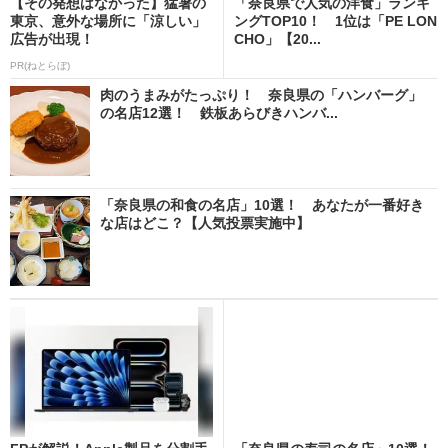
【その発想はなかった】猛暑の
「奈良県で人気の洋食」ランキ
東京、意外な場所に「涼しい」
ングTOP10！ 1位は「PE LON
広告が出現！
CHO」【20...
PR(ねとらぼ)
肉のうまみがたっぷり！ 奈良県の「ハンバーグ」
の名店12選！ 鉄板あらびきハンバ...
「奈良県の和食の名店」10選！ あなたが一番好き
な店はどこ？【人気投票実施中】