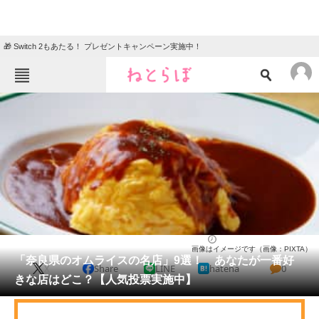
🎁 Switch 2もあたる！ プレゼントキャンペーン実施中！
ねとらぼメニュー
TOP
ニュース
エンタメ
クイズ
グルメ
地域
住まい
教育・育児
動物
リサーチ
奈良県
2025/03/30 10:40（公開）
画像はイメージです（画像：PIXTA）
会員記事
「奈良県のオムライスの名店」9選！ あなたが一番好
X
Share
LINE
hatena
0
きな店はどこ？【人気投票実施中】
メディア
注目記事を集めた総合ページ