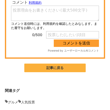
ITの今と未来を見通す
スマホと通信の最新トレンド
進化するPCとデバイスの未来
好きが集まる 比べて選べる
ビジネスと働き方のヒント
AI活用のいまが分かる
記事に戻る
企業ITのトレンドを詳説
経営リーダーのコミュニティ
関連タグ
マーケ×ITの今がよく分かる
グルメ
人気投票
ITエンジニア向け専門サイト