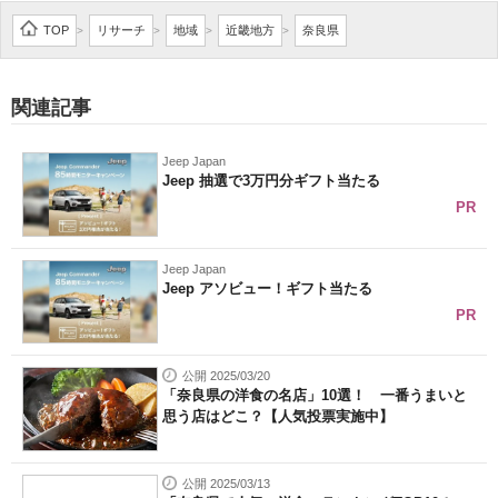
企業向けIT製品の総合サイト
TOP
リサーチ
地域
近畿地方
奈良県
>
>
>
>
IT製品の技術・比較・事例
関連記事
製造業のIT導入・活用を支援
Jeep Japan
モノづくり技術者専門サイト
Jeep 抽選で3万円分ギフト当たる
PR
エレクトロニクス専門サイト
電子設計の基本と応用
Jeep Japan
Jeep アソビュー！ギフト当たる
エネルギーの専門メディア
PR
建設×テクノロジーの最前線
公開 2025/03/20
「奈良県の洋食の名店」10選！ 一番うまいと
ちょっと気になるネットの話題
思う店はどこ？【人気投票実施中】
公開 2025/03/13