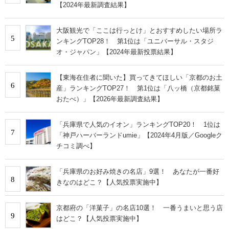
【2024年最新調査結果】
大阪観光で「ここは行っとけ」とおすすめしたい場所ラ
5
ンキングTOP28！ 第1位は「ユニバーサル・スタジ
オ・ジャパン」【2024年最新投票結果】
【東海在住者に聞いた】買ってきてほしい「京都のお土
6
産」ランキングTOP27！ 第1位は「八ッ橋（京都銘菓
おたべ）」【2026年最新調査結果】
「兵庫県で人気のイオン」ランキングTOP20！ 1位は
7
「神戸ハーバーランドumie」【2024年4月版／Googleク
チコミ調べ】
「兵庫県のお好み焼きの名店」9選！ あなたが一番好
8
きなのはどこ？【人気投票実施中】
京都府の「洋菓子」の名店10選！ 一番うまいと思う店
9
はどこ？【人気投票実施中】