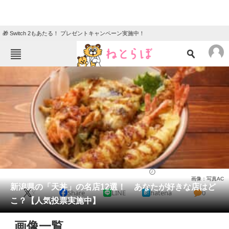
🎁 Switch 2もあたる！ プレゼントキャンペーン実施中！
ねとらぼメニュー
TOP
ニュース
エンタメ
クイズ
グルメ
地域
住まい
教育・育児
動物
リサーチ
新潟県
2025/03/30 20:20（公開）
画像：写真AC
会員記事
新潟県の「天丼」の名店12選！ あなたが好きな店はど
X
Share
LINE
hatena
0
こ？【人気投票実施中】
メディア
画像一覧
注目記事を集めた総合ページ