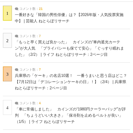
コメント数：
21
1
一番好きな「韓国の男性俳優」は？【2026年版・人気投票実施
中】 | 芸能人 ねとらぼリサーチ
コメント数：
7
2
「もっと早く買えば良かった」 カインズの“車内遮光カーテ
ン”が大人気 「プライバシーも保てて安心」「ぐっすり眠れま
した」（2/2） | ライフ ねとらぼリサーチ：2ページ目
コメント数：
7
3
兵庫県の「ケーキ」の名店10選！ 一番うまいと思う店はどこ？
【7月12日は「デコレーションケーキの日」！】（2/4） | 兵庫県
ねとらぼリサーチ：2ページ目
コメント数：
4
4
「車に常備しました」 カインズの“1980円クーラーバッグ”が評
判 「ちょうどいい大きさ」「保冷剤を止めるベルトが良い」
（1/5） | ライフ ねとらぼリサーチ