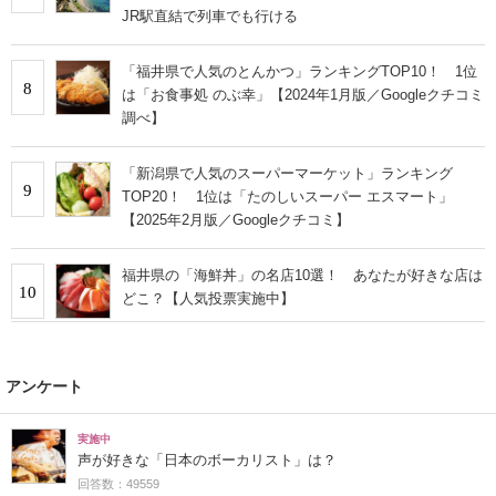
JR駅直結で列車でも行ける
「福井県で人気のとんかつ」ランキングTOP10！ 1位
8
は「お食事処 のぶ幸」【2024年1月版／Googleクチコミ
調べ】
「新潟県で人気のスーパーマーケット」ランキング
9
TOP20！ 1位は「たのしいスーパー エスマート」
【2025年2月版／Googleクチコミ】
福井県の「海鮮丼」の名店10選！ あなたが好きな店は
10
どこ？【人気投票実施中】
アンケート
実施中
声が好きな「日本のボーカリスト」は？
回答数：49559