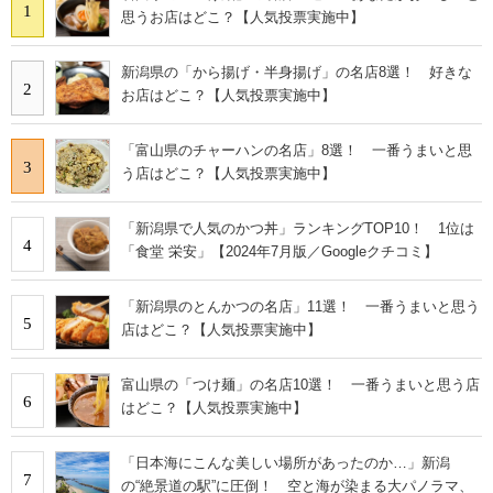
1
思うお店はどこ？【人気投票実施中】
新潟県の「から揚げ・半身揚げ」の名店8選！ 好きな
2
お店はどこ？【人気投票実施中】
「富山県のチャーハンの名店」8選！ 一番うまいと思
3
う店はどこ？【人気投票実施中】
「新潟県で人気のかつ丼」ランキングTOP10！ 1位は
4
「食堂 栄安」【2024年7月版／Googleクチコミ】
「新潟県のとんかつの名店」11選！ 一番うまいと思う
5
店はどこ？【人気投票実施中】
富山県の「つけ麺」の名店10選！ 一番うまいと思う店
6
はどこ？【人気投票実施中】
「日本海にこんな美しい場所があったのか…」新潟
7
の“絶景道の駅”に圧倒！ 空と海が染まる大パノラマ、