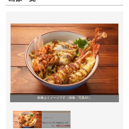
ITの今と未来を見通す
スマホと通信の最新トレンド
進化するPCとデバイスの未来
好きが集まる 比べて選べる
ビジネスと働き方のヒント
AI活用のいまが分かる
企業ITのトレンドを詳説
画像はイメージです（画像：
写真AC
）
経営リーダーのコミュニティ
マーケ×ITの今がよく分かる
ITエンジニア向け専門サイト