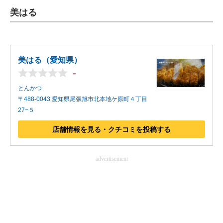
美はる
ITの今と未来を見通す
スマホと通信の最新トレンド
美はる（愛知県）
進化するPCとデバイスの未来
-
好きが集まる 比べて選べる
とんかつ
〒488-0043 愛知県尾張旭市北本地ケ原町４丁目
ビジネスと働き方のヒント
27−５
AI活用のいまが分かる
店舗情報を見る・クチコミを投稿する
企業ITのトレンドを詳説
advertisement
経営リーダーのコミュニティ
マーケ×ITの今がよく分かる
ITエンジニア向け専門サイト