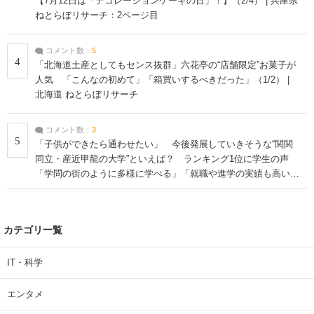
【7月12日は「デコレーションケーキの日」！】（2/4） | 兵庫県
ねとらぼリサーチ：2ページ目
コメント数：
5
4
「北海道土産としてもセンス抜群」六花亭の“店舗限定”お菓子が
人気 「こんなの初めて」「箱買いするべきだった」（1/2） |
北海道 ねとらぼリサーチ
コメント数：
3
5
「子供ができたら通わせたい」 今後発展していきそうな“関関
同立・産近甲龍の大学”といえば？ ランキング1位に学生の声
「学問の街のように多様に学べる」「就職や進学の実績も高い」
| 大学 ねとらぼリサーチ
カテゴリ一覧
IT・科学
エンタメ