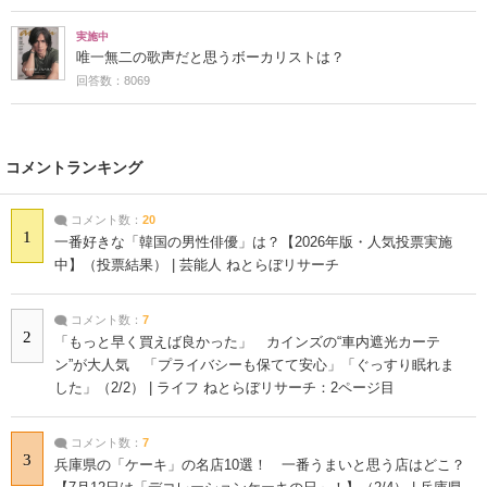
実施中
唯一無二の歌声だと思うボーカリストは？
回答数：8069
コメントランキング
コメント数：
20
1
一番好きな「韓国の男性俳優」は？【2026年版・人気投票実施
中】（投票結果） | 芸能人 ねとらぼリサーチ
コメント数：
7
2
「もっと早く買えば良かった」 カインズの“車内遮光カーテ
ン”が大人気 「プライバシーも保てて安心」「ぐっすり眠れま
した」（2/2） | ライフ ねとらぼリサーチ：2ページ目
コメント数：
7
3
兵庫県の「ケーキ」の名店10選！ 一番うまいと思う店はどこ？