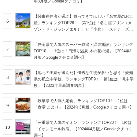
年3月版／Googleクチコミ】
【関東在住者が選ぶ】買ってきてほしい「名古屋のお土
6
産」ランキングTOP26！ 第1位は「名古屋プリン（メ
ゾン・ド・ジャンノエル）」と「小倉トーストチーズケ
ーキ（東海寿）」【2026年最新調査結果】
「静岡県で人気のスーパー銭湯・温泉施設」ランキング
7
TOP10！ 1位は「日帰り温泉 木の花の湯」【2024年1
月版／Googleクチコミ調べ】
【地元の主婦が選んだ】優秀な生徒が多いと思う「愛知
8
県の私立中学校」ランキングTOP9！ 第1位は「滝中学
校」【2023年最新調査結果】
「岐阜県で人気の定食」ランキングTOP10！ 1位は
9
「食堂 こより」【2024年3月版／Googleクチコミ調べ】
「三重県で人気のイオン」ランキングTOP20！ 1位は
10
「イオンモール鈴鹿」【2024年4月版／Googleクチコミ
調べ】