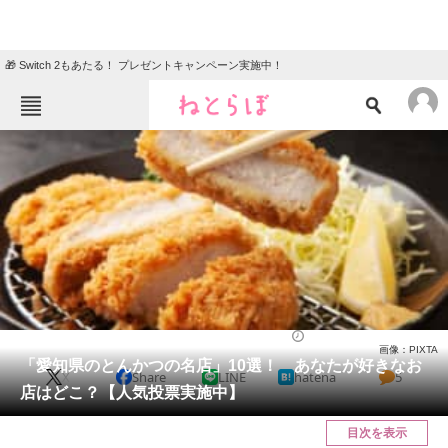
🎁 Switch 2もあたる！ プレゼントキャンペーン実施中！
ねとらぼメニュー
TOP
ニュース
エンタメ
クイズ
グルメ
地域
住まい
教育・育児
動物
リサーチ
愛知県
2025/04/04 20:00（公開）
画像：PIXTA
会員記事
「愛知県のとんかつの名店」10選！ あなたが好きなお
X
Share
LINE
hatena
5
店はどこ？【人気投票実施中】
メディア
目次を表示
注目記事を集めた総合ページ