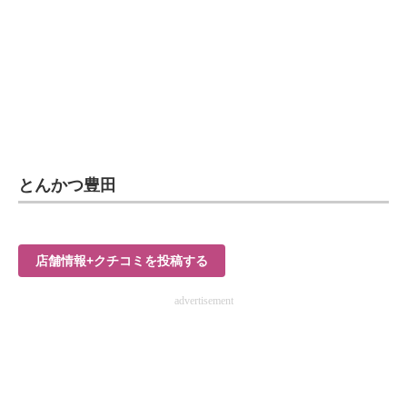
企業向けIT製品の総合サイト
IT製品の技術・比較・事例
製造業のIT導入・活用を支援
モノづくり技術者専門サイト
エレクトロニクス専門サイト
とんかつ豊田
電子設計の基本と応用
エネルギーの専門メディア
店舗情報+クチコミを投稿する
建設×テクノロジーの最前線
advertisement
ちょっと気になるネットの話題