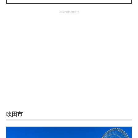
企業向けIT製品の総合サイト
advertisement
IT製品の技術・比較・事例
製造業のIT導入・活用を支援
モノづくり技術者専門サイト
エレクトロニクス専門サイト
電子設計の基本と応用
エネルギーの専門メディア
建設×テクノロジーの最前線
ちょっと気になるネットの話題
吹田市