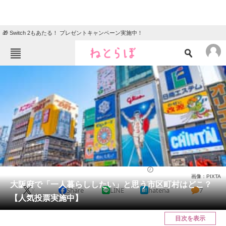
🎁 Switch 2もあたる！ プレゼントキャンペーン実施中！
ねとらぼメニュー
TOP
ニュース
エンタメ
クイズ
グルメ
地域
住まい
教育・育児
動物
リサーチ
大阪府
2025/04/05 12:20（公開）
画像：PIXTA
会員記事
大阪府で「一人暮らししたい」と思う市区町村はどこ？
X
Share
LINE
hatena
7
【人気投票実施中】
メディア
目次を表示
注目記事を集めた総合ページ