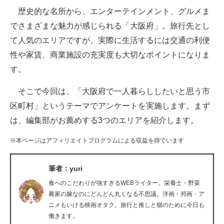
歴史的な名所から、エンターテインメント、グルメま
ITの今と未来を見通す
でさまざまな魅力が感じられる「大阪府」。旅行先とし
て人気のエリアですが、実際に生活するには交通の利便
スマホと通信の最新トレンド
性や家賃、商業施設の充実度も大切なポイントになりま
進化するPCとデバイスの未来
す。
好きが集まる 比べて選べる
そこで今回は、「大阪府で一人暮らししたいと思う市
区町村」というテーマでアンケートを実施します。まず
ビジネスと働き方のヒント
は、編集部がお薦めする3つのエリアを紹介します。
AI活用のいまが分かる
※本ページはアフィリエイトプログラムによる収益を得ています
企業ITのトレンドを詳説
筆者：yuri
経営リーダーのコミュニティ
食へのこだわりが強すぎるWEBライター。栄養士・野菜
マーケ×ITの今がよく分かる
農家の嫁なのにどんどん丸くなる不思議。洋画・邦画・ア
ニメもいける映画オタク。旅行と推しと猫のために今日も
ITエンジニア向け専門サイト
働きます。