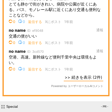
Special
- PR -