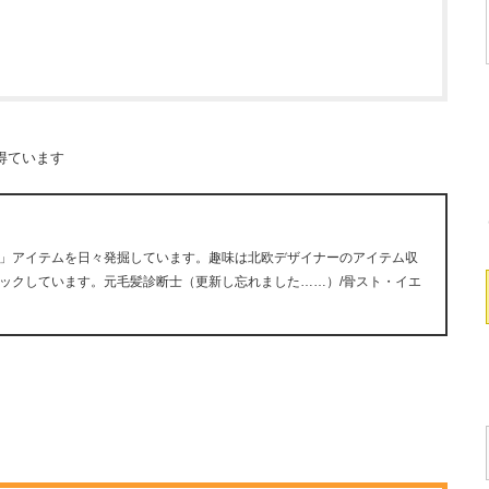
得ています
」アイテムを日々発掘しています。趣味は北欧デザイナーのアイテム収
ックしています。元毛髪診断士（更新し忘れました……）/骨スト・イエ