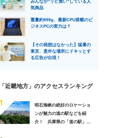
みんなが"リピ買い"している人
門メディア
建設×テクノロジーの最前線
気商品
重量約999g、最新CPU搭載のビ
ジネスPCの実力は？
【その発想はなかった】猛暑の
東京、意外な場所にドキッとす
る広告が出現！
「近畿地方」のアクセスランキング
1
明石海峡の絶好のロケーショ
ンが魅力の道の駅などを紹
介！ 兵庫県の「道の駅」お
すすめ10選！