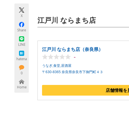
モノづくり技術者専門サイト
エレクトロ
X
江戸川 ならまち店
Share
ちょっと気になるネットの話題
LINE
江戸川 ならまち店（奈良県）
-
hatena
うなぎ,食堂,居酒屋
〒630-8365 奈良県奈良市下御門町４３
0
Home
店舗情報を