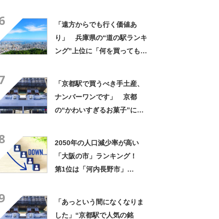
6
「遠方からでも行く価値あ
り」 兵庫県の“道の駅ランキ
ング”上位に「何を買ってもお
いしい」「土産もグルメも全
7
部そろう」「つい立ち寄って
「京都駅で買うべき手土産、
しまう」の声
ナンバーワンです」 京都
の“かわいすぎるお菓子”に反
響 「一目惚れです」「変な
8
声出た」「まとめ買いする」
2050年の人口減少率が高い
「大阪の市」ランキング！
第1位は「河内長野市」
【2024年最新調査結果】
9
「あっという間になくなりま
した」“京都駅で人気の銘