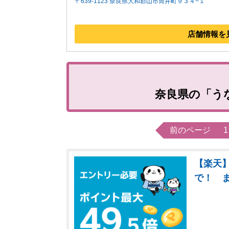
〒639-1123 奈良県大和郡山市筒井町９３４−１
店舗情報を
奈良県の「う
前のページ
1
【楽天】
で！ 