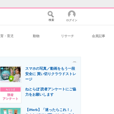
検索
ログイン
教育・育児
動物
リサーチ
会員記事
バイスの未来
好きが集まる 比べて選べる
- PR -
スマホの写真／動画をもう一段
コミュニティ
マーケ×ITの今がよく分かる
安全に 買い切りクラウドストレ
ージ
ねとらぼ 読者アンケートにご協
・活用を支援
力をお願いします
【iHerb】「迷ったらこれ！」