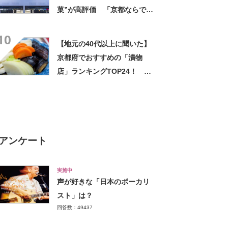
菓”が高評価 「京都ならでは
のお菓子」「ガチでうまいで
10
す」「職場ばら撒き用にぴっ
【地元の40代以上に聞いた】
たり」
京都府でおすすめの「漬物
店」ランキングTOP24！ 第
1位は「京つけもの 西利」
【2024年最新調査結果】
アンケート
実施中
声が好きな「日本のボーカリ
スト」は？
回答数：49437