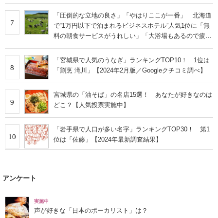
「圧倒的な立地の良さ」「やはりここが一番」 北海道
7
で“1万円以下で泊まれるビジネスホテル”人気1位に「無
料の朝食サービスがうれしい」「大浴場もあるので疲れ
が取れます！」の声
「宮城県で人気のうなぎ」ランキングTOP10！ 1位は
8
「割烹 滝川」【2024年2月版／Googleクチコミ調べ】
宮城県の「油そば」の名店15選！ あなたが好きなのは
9
どこ？【人気投票実施中】
「岩手県で人口が多い名字」ランキングTOP30！ 第1
10
位は「佐藤」【2024年最新調査結果】
アンケート
実施中
声が好きな「日本のボーカリスト」は？