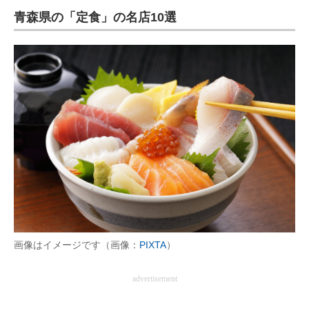
青森県の「定食」の名店10選
ITの今と未来を見通す
スマホと通信の最新トレンド
進化するPCとデバイスの未来
好きが集まる 比べて選べる
ビジネスと働き方のヒント
AI活用のいまが分かる
企業ITのトレンドを詳説
経営リーダーのコミュニティ
画像はイメージです（画像：
PIXTA
）
マーケ×ITの今がよく分かる
advertisement
ITエンジニア向け専門サイト