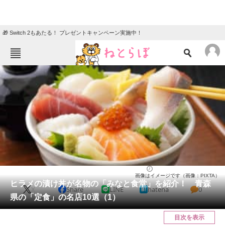
🎁 Switch 2もあたる！ プレゼントキャンペーン実施中！
ねとらぼメニュー
TOP
ニュース
エンタメ
クイズ
グルメ
地域
住まい
教育・育児
動物
リサーチ
青森県
2025/03/26 11:00（公開）
画像はイメージです（画像：PIXTA）
会員記事
ヒラメの漬け丼が名物の「みなと食堂」を紹介！ 青森
X
Share
LINE
hatena
0
県の「定食」の名店10選（1）
メディア
目次を表示
注目記事を集めた総合ページ