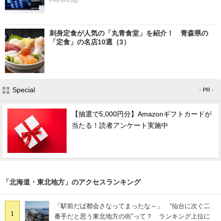
PR(Fav-Log)
刺身定食が人気の「丸青食堂」を紹介！ 青森県の
「定食」の名店10選（3）
Special
- PR -
【抽選で5,000円分】Amazonギフトカードが
当たる！読者アンケート実施中
「北海道・東北地方」のアクセスランキング
「駅前だば都会さなってまったな～」 “仙台に次ぐ二
1
番手だと思う東北地方の街”って？ ランキング上位に