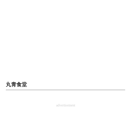
企業向けIT製品の総合サイト
IT製品の技術・比較・事例
製造業のIT導入・活用を支援
モノづくり技術者専門サイト
エレクトロニクス専門サイト
電子設計の基本と応用
エネルギーの専門メディア
丸青食堂
建設×テクノロジーの最前線
advertisement
ちょっと気になるネットの話題