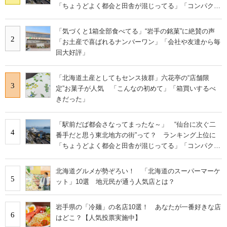
「ちょうどよく都会と田舎が混じってる」「コンパクト
にまとまったいい街」の声
「気づくと1箱全部食べてる」“岩手の銘菓”に絶賛の声
2
「お土産で喜ばれるナンバーワン」「会社や友達から毎
回大好評」
「北海道土産としてもセンス抜群」六花亭の“店舗限
3
定”お菓子が人気 「こんなの初めて」「箱買いするべ
きだった」
「駅前だば都会さなってまったな～」 “仙台に次ぐ二
4
番手だと思う東北地方の街”って？ ランキング上位に
「ちょうどよく都会と田舎が混じってる」「コンパクト
にまとまったいい街」の声
北海道グルメが勢ぞろい！ 「北海道のスーパーマーケ
5
ット」10選 地元民が通う人気店とは？
岩手県の「冷麺」の名店10選！ あなたが一番好きな店
6
はどこ？【人気投票実施中】