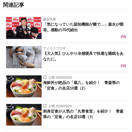
関連記事
森永乳業
「気になっていた認知機能が菌で…」森永が開
発。感動の70代続出
PR
アイリスプラザ
【大人気】ひんやり冷感寝具で快適な睡眠をあ
なたに。
PR
公開 2025/03/26
海鮮丼が絶品の「蔵八」を紹介！ 青森県の
「定食」の名店10選（2）
公開 2025/03/26
刺身定食が人気の「丸青食堂」を紹介！ 青森
県の「定食」の名店10選（3）