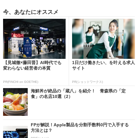
今、あなたにオススメ
【見城徹×藤田晋】AI時代でも
1日だけ働きたい、を叶える求人
変わらない経営者の本質
サイト
PR(FINCHI on GOETHE)
PR(ショットワークス)
海鮮丼が絶品の「蔵八」を紹介！ 青森県の「定
食」の名店10選（2）
FPが解説！Apple製品を分割手数料0円で入手する
方法とは？