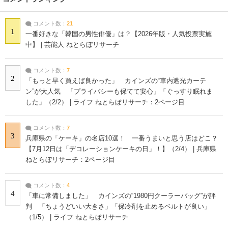
コメント数：
21
1
一番好きな「韓国の男性俳優」は？【2026年版・人気投票実施
中】 | 芸能人 ねとらぼリサーチ
コメント数：
7
2
「もっと早く買えば良かった」 カインズの“車内遮光カーテ
ン”が大人気 「プライバシーも保てて安心」「ぐっすり眠れま
した」（2/2） | ライフ ねとらぼリサーチ：2ページ目
コメント数：
7
3
兵庫県の「ケーキ」の名店10選！ 一番うまいと思う店はどこ？
【7月12日は「デコレーションケーキの日」！】（2/4） | 兵庫県
ねとらぼリサーチ：2ページ目
コメント数：
4
4
「車に常備しました」 カインズの“1980円クーラーバッグ”が評
判 「ちょうどいい大きさ」「保冷剤を止めるベルトが良い」
（1/5） | ライフ ねとらぼリサーチ