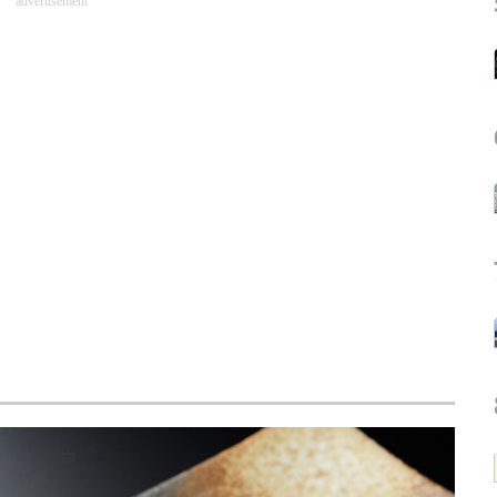
advertisement