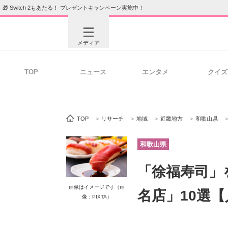
🎁 Switch 2もあたる！ プレゼントキャンペーン実施中！
メディア
TOP
ニュース
エンタメ
クイズ
注目記事を集めた総合ページ
ITの今
TOP
>
リサーチ
>
地域
>
近畿地方
>
和歌山県
>
ビジネスと働き方のヒント
AI活用
和歌山県
「徐福寿司」
ITエンジニア向け専門サイト
企業向けI
画像はイメージです（画
名店」10選
像：PIXTA）