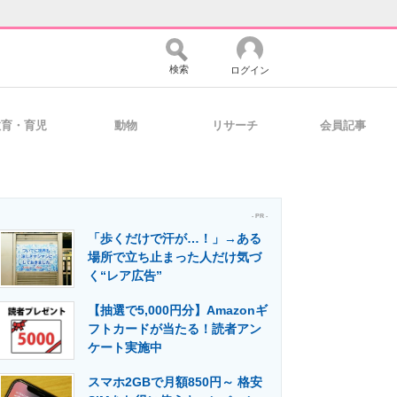
検索
ログイン
教育・育児
動物
リサーチ
会員記事
バイスの未来
好きが集まる 比べて選べる
- PR -
「歩くだけで汗が…！」→ある
コミュニティ
マーケ×ITの今がよく分かる
場所で立ち止まった人だけ気づ
く“レア広告”
【抽選で5,000円分】Amazonギ
・活用を支援
フトカードが当たる！読者アン
ケート実施中
スマホ2GBで月額850円～ 格安