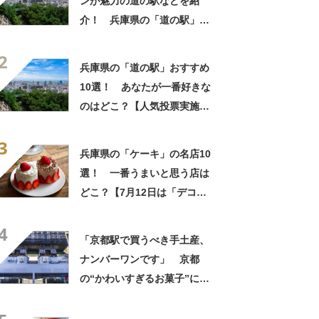
ンが魅力の道の駅などを紹
介！ 兵庫県の「道の駅」お
すすめ10選！
2
兵庫県の「道の駅」おすすめ
10選！ あなたが一番好きな
のはどこ？【人気投票実施
中】
3
兵庫県の「ケーキ」の名店10
選！ 一番うまいと思う店は
どこ？【7月12日は「デコレ
ーションケーキの日」！】
4
「京都駅で買うべき手土産、
ナンバーワンです」 京都
の“かわいすぎるお菓子”に反
響 「一目惚れです」「変な
声出た」「まとめ買いする」