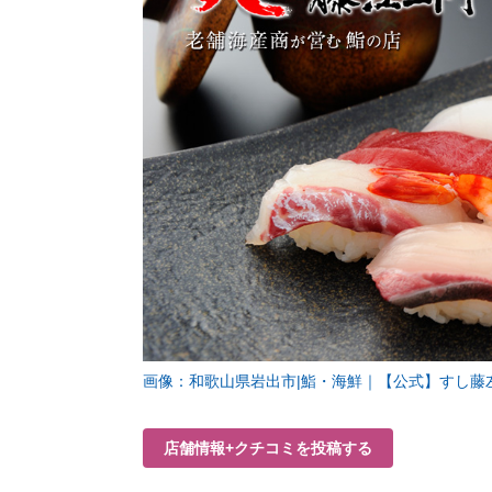
画像：和歌山県岩出市|鮨・海鮮｜【公式】すし藤左
店舗情報+クチコミを投稿する