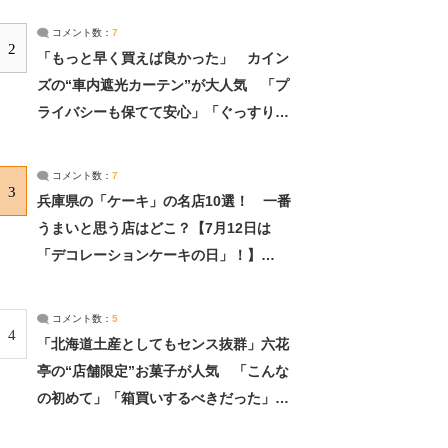
コメント数：
7
2
「もっと早く買えば良かった」 カイン
ズの“車内遮光カーテン”が大人気 「プ
ライバシーも保てて安心」「ぐっすり眠
れました」（2/2） | ライフ ねとらぼリ
サーチ：2ページ目
コメント数：
7
3
兵庫県の「ケーキ」の名店10選！ 一番
うまいと思う店はどこ？【7月12日は
「デコレーションケーキの日」！】
（2/4） | 兵庫県 ねとらぼリサーチ：2ペ
ージ目
コメント数：
5
4
「北海道土産としてもセンス抜群」六花
亭の“店舗限定”お菓子が人気 「こんな
の初めて」「箱買いするべきだった」
（1/2） | 北海道 ねとらぼリサーチ