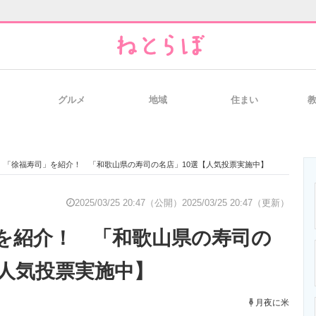
グルメ
地域
住まい
と未来を見通す
スマホと通信の最新トレンド
進化するPCとデ
「徐福寿司」を紹介！ 「和歌山県の寿司の名店」10選【人気投票実施中】
のいまが分かる
企業ITのトレンドを詳説
経営リーダーの
2025/03/25 20:47（公開）
2025/03/25 20:47（更新）
を紹介！ 「和歌山県の寿司の
T製品の総合サイト
IT製品の技術・比較・事例
製造業のIT導入
【人気投票実施中】
月夜に米