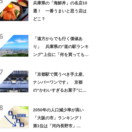
5
兵庫県の「海鮮丼」の名店10
選！ 一番うまいと思う店は
どこ？
6
「遠方からでも行く価値あ
り」 兵庫県の“道の駅ランキ
ング”上位に「何を買ってもお
いしい」「土産もグルメも全
7
部そろう」「つい立ち寄って
「京都駅で買うべき手土産、
しまう」の声
ナンバーワンです」 京都
の“かわいすぎるお菓子”に反
響 「一目惚れです」「変な
8
声出た」「まとめ買いする」
2050年の人口減少率が高い
「大阪の市」ランキング！
第1位は「河内長野市」