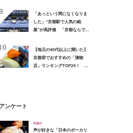
【2024年最新調査結果】
9
「あっという間になくなりま
した」“京都駅で人気の銘
菓”が高評価 「京都ならでは
のお菓子」「ガチでうまいで
10
す」「職場ばら撒き用にぴっ
【地元の40代以上に聞いた】
たり」
京都府でおすすめの「漬物
店」ランキングTOP24！ 第
1位は「京つけもの 西利」
【2024年最新調査結果】
アンケート
実施中
声が好きな「日本のボーカリ