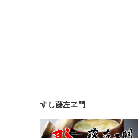
すし藤左ヱ門