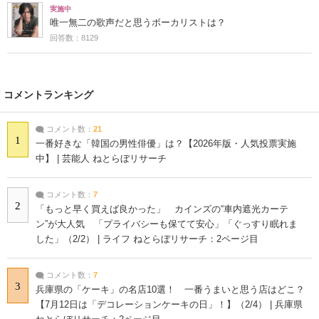
実施中
唯一無二の歌声だと思うボーカリストは？
回答数：8129
コメントランキング
コメント数：
21
1
一番好きな「韓国の男性俳優」は？【2026年版・人気投票実施
中】 | 芸能人 ねとらぼリサーチ
コメント数：
7
2
「もっと早く買えば良かった」 カインズの“車内遮光カーテ
ン”が大人気 「プライバシーも保てて安心」「ぐっすり眠れま
した」（2/2） | ライフ ねとらぼリサーチ：2ページ目
コメント数：
7
3
兵庫県の「ケーキ」の名店10選！ 一番うまいと思う店はどこ？
【7月12日は「デコレーションケーキの日」！】（2/4） | 兵庫県