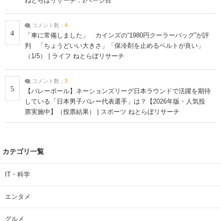
ねとらぼリサーチ：2ページ目
コメント数：
4
4
「車に常備しました」 カインズの“1980円クーラーバッグ”が評
判 「ちょうどいい大きさ」「保冷剤を止めるベルトが良い」
（1/5） | ライフ ねとらぼリサーチ
コメント数：
3
5
【バレーボール】ネーションズリーグ日本ラウンドで活躍を期待
している「日本男子バレー代表選手」は？【2026年版・人気投
票実施中】（投票結果） | スポーツ ねとらぼリサーチ
カテゴリ一覧
IT・科学
エンタメ
グルメ