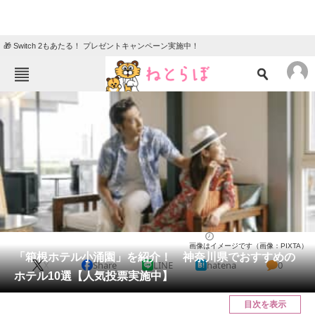
🎁 Switch 2もあたる！ プレゼントキャンペーン実施中！
ねとらぼメニュー
TOP
ニュース
エンタメ
クイズ
グルメ
地域
住まい
教育・育児
動物
リサーチ
神奈川県
2025/03/26 16:30（公開）
画像はイメージです（画像：PIXTA）
会員記事
「箱根ホテル小涌園」を紹介！ 神奈川県でおすすめの
X
Share
LINE
hatena
0
ホテル10選【人気投票実施中】
メディア
目次を表示
注目記事を集めた総合ページ