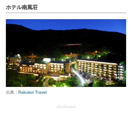
ホテル南風荘
ITの今と未来を見通す
スマホと通信の最新トレンド
進化するPCとデバイスの未来
好きが集まる 比べて選べる
ビジネスと働き方のヒント
AI活用のいまが分かる
企業ITのトレンドを詳説
出典：
Rakuten Travel
経営リーダーのコミュニティ
advertisement
マーケ×ITの今がよく分かる
ITエンジニア向け専門サイト