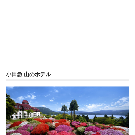
企業向けIT製品の総合サイト
IT製品の技術・比較・事例
製造業のIT導入・活用を支援
モノづくり技術者専門サイト
エレクトロニクス専門サイト
電子設計の基本と応用
小田急 山のホテル
エネルギーの専門メディア
建設×テクノロジーの最前線
ちょっと気になるネットの話題