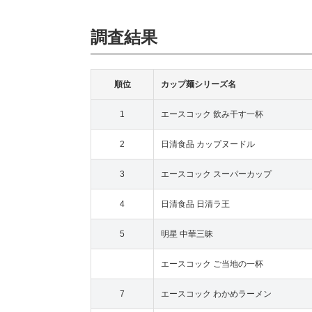
調査結果
順位
カップ麺シリーズ名
1
エースコック 飲み干す一杯
2
日清食品 カップヌードル
3
エースコック スーパーカップ
4
日清食品 日清ラ王
5
明星 中華三昧
エースコック ご当地の一杯
7
エースコック わかめラーメン