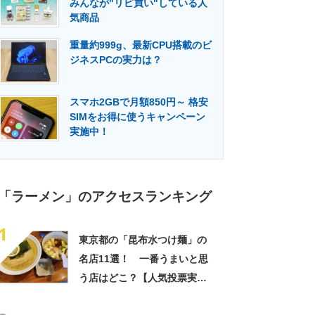
みんなが"リピ買い"している人
門メディア
建設×テクノロジーの最前線
気商品
重量約999g、最新CPU搭載のビ
ジネスPCの実力は？
スマホ2GBで月額850円～ 格安
SIMをお得に使うキャンペーン
実施中！
「ラーメン」のアクセスランキング
1
東京都の「昆布水つけ麺」の
名店11選！ 一番うまいと思
う店はどこ？【人気投票実施
中】