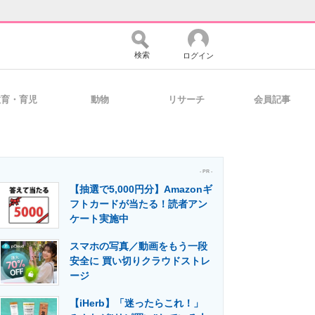
検索
ログイン
教育・育児
動物
リサーチ
会員記事
バイスの未来
好きが集まる 比べて選べる
- PR -
【抽選で5,000円分】Amazonギ
コミュニティ
マーケ×ITの今がよく分かる
フトカードが当たる！読者アン
ケート実施中
スマホの写真／動画をもう一段
・活用を支援
安全に 買い切りクラウドストレ
ージ
【iHerb】「迷ったらこれ！」