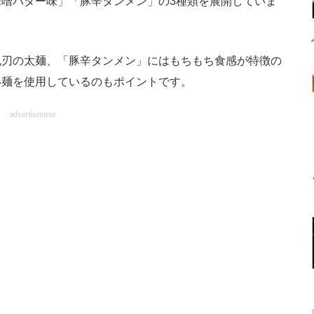
噌バター味」「豚辛タンメン」の3種類を展開していま
刃の太麺、「豚辛タンメン」にはもちもち食感が特徴の
い麺を使用しているのもポイントです。
advertisement