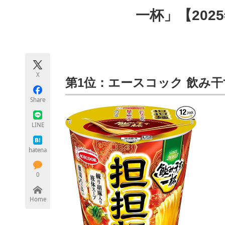
モノづくり技術者専門サイト
エレクトロ
一杯」【202
ちょっと気になるネットの話題
X
第1位：エースコック 飲み
Share
LINE
hatena
0
Home