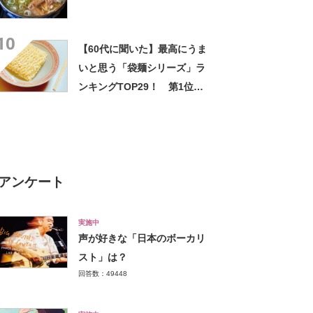
10
【60代に聞いた】最高にうま
いと思う「袋麺シリーズ」ラ
ンキングTOP29！ 第1位は
「日清ラ王」【2024年最新調
査結果】
アンケート
実施中
声が好きな「日本のボーカリ
スト」は？
回答数：49448