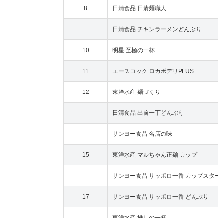
8
日清食品 日清麺職人
日清食品 チキンラーメンどんぶり
10
明星 至極の一杯
11
エースコック ロカボデリPLUS
12
東洋水産 麺づくり
日清食品 出前一丁どんぶり
サンヨー食品 名店の味
15
東洋水産 マルちゃん正麺 カップ
サンヨー食品 サッポロ一番 カップスタ
17
サンヨー食品 サッポロ一番 どんぶり
東洋水産 推しの一杯