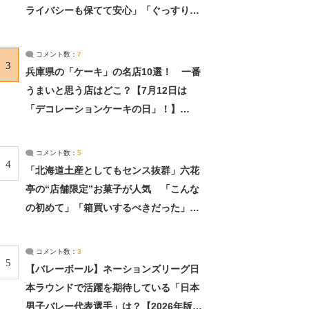
ライバシーも保てて安心」「ぐっすり眠
れました」（2/2） | ライフ ねとらぼリ
サーチ：2ページ目
コメント数：
7
3
兵庫県の「ケーキ」の名店10選！ 一番
うまいと思う店はどこ？【7月12日は
「デコレーションケーキの日」！】
（2/4） | 兵庫県 ねとらぼリサーチ：2ペ
ージ目
コメント数：
5
4
「北海道土産としてもセンス抜群」六花
亭の“店舗限定”お菓子が人気 「こんな
の初めて」「箱買いするべきだった」
（1/2） | 北海道 ねとらぼリサーチ
コメント数：
3
5
【バレーボール】ネーションズリーグ日
本ラウンドで活躍を期待している「日本
男子バレー代表選手」は？【2026年版・