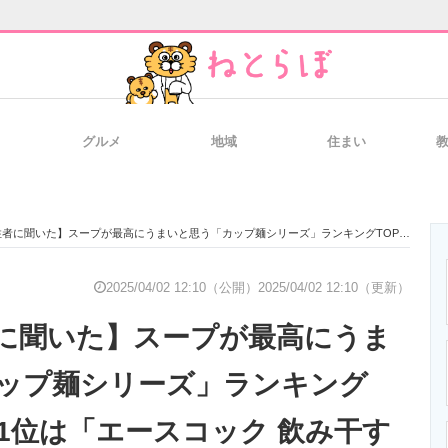
グルメ
地域
住まい
と未来を見通す
スマホと通信の最新トレンド
進化するPCとデ
た】スープが最高にうまいと思う「カップ麺シリーズ」ランキングTOP28！ 第1位は「エースコック 飲み干す一杯」【2025年最新調査結果】
のいまが分かる
企業ITのトレンドを詳説
経営リーダーの
2025/04/02 12:10（公開）
2025/04/02 12:10（更新）
に聞いた】スープが最高にうま
T製品の総合サイト
IT製品の技術・比較・事例
製造業のIT導入
ップ麺シリーズ」ランキング
第1位は「エースコック 飲み干す