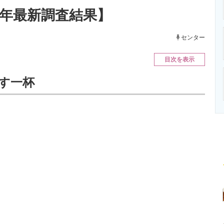
ニクス専門サイト
電子設計の基本と応用
エネルギーの専
5年最新調査結果】
センター
目次を表示
干す一杯