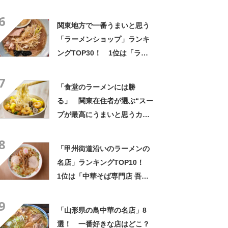
「横浜泉区店」
6
関東地方で一番うまいと思う
「ラーメンショップ」ランキ
ングTOP30！ 1位は「ラー
メンショップ 牛久結束店」
7
【2024年11月8日時点】
「食堂のラーメンには勝
る」 関東在住者が選ぶ“スー
プが最高にうまいと思うカッ
プ麺”ランキング上位に「ホッ
8
とする安心感があります」
「甲州街道沿いのラーメンの
「濃厚過ぎず美味」の声
名店」ランキングTOP10！
1位は「中華そば専門店 吾衛
門」【2022年8月版】
9
「山形県の鳥中華の名店」8
選！ 一番好きな店はどこ？