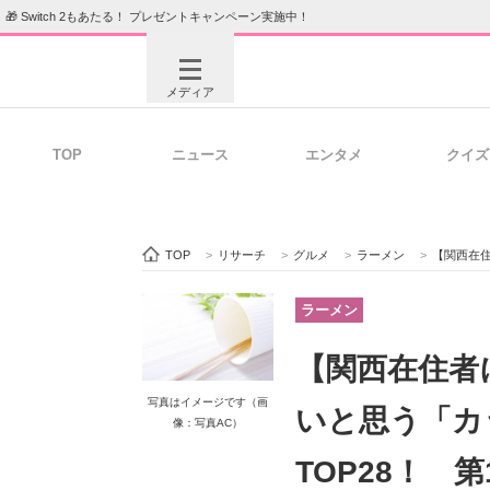
🎁 Switch 2もあたる！ プレゼントキャンペーン実施中！
メディア
TOP
ニュース
エンタメ
クイズ
注目記事を集めた総合ページ
ITの今
TOP
>
リサーチ
>
グルメ
>
ラーメン
>
【関西在住者に聞い
ビジネスと働き方のヒント
AI活用
ラーメン
【関西在住者
ITエンジニア向け専門サイト
企業向けI
写真はイメージです（画
いと思う「カ
像：写真AC）
TOP28！ 