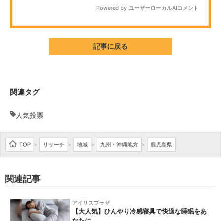
企業向けIT製品の総合サイト
IT製品の技術・比較・事例
記事に戻る
製造業のIT導入・活用を支援
モノづくり技術者専門サイト
関連タグ
エレクトロニクス専門サイト
人気投票
電子設計の基本と応用
エネルギーの専門メディア
TOP
リサーチ
地域
九州・沖縄地方
鹿児島県
>
>
>
>
建設×テクノロジーの最前線
関連記事
ちょっと気になるネットの話題
アイリスプラザ
【大人気】ひんやり冷感寝具で快適な睡眠をあ
なたに。