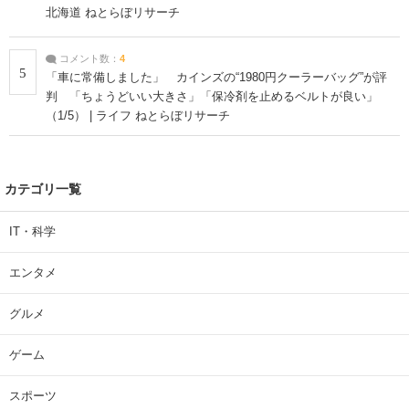
北海道 ねとらぼリサーチ
コメント数：
4
5
「車に常備しました」 カインズの“1980円クーラーバッグ”が評
判 「ちょうどいい大きさ」「保冷剤を止めるベルトが良い」
（1/5） | ライフ ねとらぼリサーチ
カテゴリ一覧
IT・科学
エンタメ
グルメ
ゲーム
スポーツ