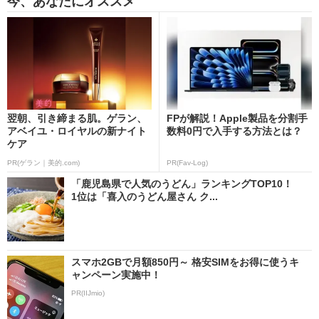
今、あなたにオススメ
翌朝、引き締まる肌。ゲラン、
FPが解説！Apple製品を分割手
アベイユ・ロイヤルの新ナイト
数料0円で入手する方法とは？
ケア
PR(ゲラン｜美的.com)
PR(Fav-Log)
「鹿児島県で人気のうどん」ランキングTOP10！
1位は「喜入のうどん屋さん ク...
スマホ2GBで月額850円～ 格安SIMをお得に使うキ
ャンペーン実施中！
PR(IIJmio)