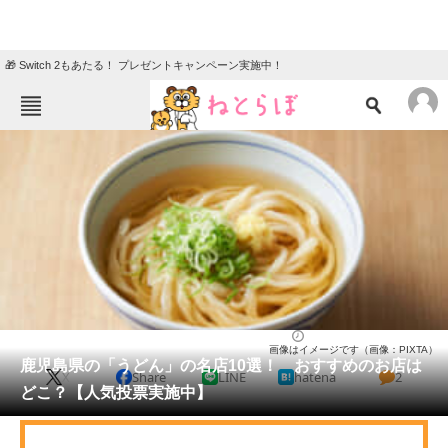
🎁 Switch 2もあたる！ プレゼントキャンペーン実施中！
ねとらぼメニュー
TOP
ニュース
エンタメ
クイズ
グルメ
地域
住まい
教育・育児
動物
リサーチ
鹿児島県
2025/03/30 18:30（公開）
画像はイメージです（画像：PIXTA）
会員記事
鹿児島県の「うどん」の名店10選！ おすすめのお店は
X
Share
LINE
hatena
2
どこ？【人気投票実施中】
メディア
注目記事を集めた総合ページ