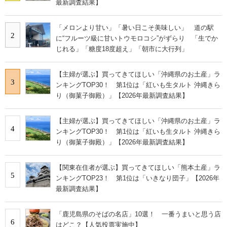
最新調査結果】
「メロンより甘い」「暑い日こそ美味しい」 道の駅
2
に“フルーツ級に甘いトウモロコシ”がずらり 「生でか
じれる」「糖度18度超え」「朝市に大行列」
【主婦が選ぶ】買ってきてほしい「沖縄県のお土産」ラ
3
ンキングTOP30！ 第1位は「紅いも生タルト 沖縄きら
り（御菓子御殿）」【2026年最新調査結果】
【主婦が選ぶ】買ってきてほしい「沖縄県のお土産」ラ
4
ンキングTOP30！ 第1位は「紅いも生タルト 沖縄きら
り（御菓子御殿）」【2026年最新調査結果】
【関東在住者が選ぶ】買ってきてほしい「熊本土産」ラ
5
ンキングTOP23！ 第1位は「いきなり団子」【2026年
最新調査結果】
「鹿児島県のそばの名店」10選！ 一番うまいと思う店
6
はどこ？【人気投票実施中】