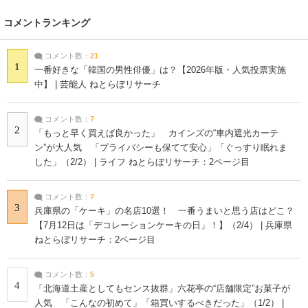
コメントランキング
コメント数：
21
1
一番好きな「韓国の男性俳優」は？【2026年版・人気投票実施
中】 | 芸能人 ねとらぼリサーチ
コメント数：
7
2
「もっと早く買えば良かった」 カインズの“車内遮光カーテ
ン”が大人気 「プライバシーも保てて安心」「ぐっすり眠れま
した」（2/2） | ライフ ねとらぼリサーチ：2ページ目
コメント数：
7
3
兵庫県の「ケーキ」の名店10選！ 一番うまいと思う店はどこ？
【7月12日は「デコレーションケーキの日」！】（2/4） | 兵庫県
ねとらぼリサーチ：2ページ目
コメント数：
5
4
「北海道土産としてもセンス抜群」六花亭の“店舗限定”お菓子が
人気 「こんなの初めて」「箱買いするべきだった」（1/2） |