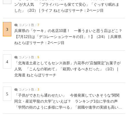
ン”が大人気 「プライバシーも保てて安心」「ぐっすり眠れま
した」（2/2） | ライフ ねとらぼリサーチ：2ページ目
コメント数：
7
3
兵庫県の「ケーキ」の名店10選！ 一番うまいと思う店はどこ？
【7月12日は「デコレーションケーキの日」！】（2/4） | 兵庫県
ねとらぼリサーチ：2ページ目
コメント数：
5
4
「北海道土産としてもセンス抜群」六花亭の“店舗限定”お菓子が
人気 「こんなの初めて」「箱買いするべきだった」（1/2） |
北海道 ねとらぼリサーチ
コメント数：
3
5
「子供ができたら通わせたい」 今後発展していきそうな“関関
同立・産近甲龍の大学”といえば？ ランキング1位に学生の声
「学問の街のように多様に学べる」「就職や進学の実績も高い」
| 大学 ねとらぼリサーチ