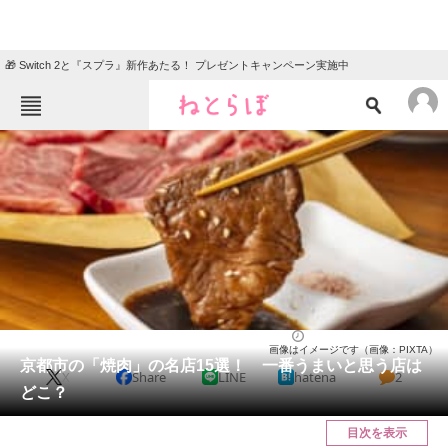
🎁 Switch 2と『スプラ』新作あたる！ プレゼントキャンペーン実施中
ねとらぼメニュー
TOP
ニュース
エンタメ
クイズ
グルメ
地域
住まい
教育・育児
動物
リサーチ
京都府
2025/03/28 11:00（公開）
画像はイメージです（画像：PIXTA）
会員記事
京都市の「焼肉」の名店15選！ 一番うまいと思う店は
X
Share
LINE
hatena
2
どこ？
メディア
目次を表示
注目記事を集めた総合ページ