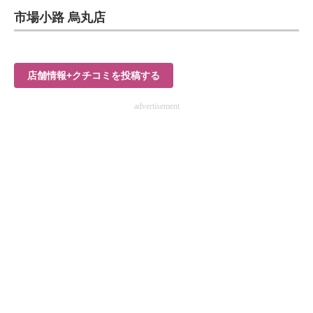
市場小路 烏丸店
ITの今と未来を見通す
スマホと通信の最新トレンド
店舗情報+クチコミを投稿する
進化するPCとデバイスの未来
advertisement
好きが集まる 比べて選べる
ビジネスと働き方のヒント
AI活用のいまが分かる
企業ITのトレンドを詳説
経営リーダーのコミュニティ
マーケ×ITの今がよく分かる
ITエンジニア向け専門サイト