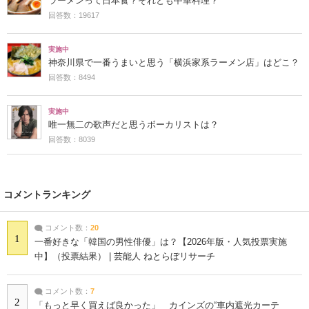
ラーメンって日本食？それとも中華料理？
回答数：19617
実施中
神奈川県で一番うまいと思う「横浜家系ラーメン店」はどこ？
回答数：8494
実施中
唯一無二の歌声だと思うボーカリストは？
回答数：8039
コメントランキング
コメント数：
20
1
一番好きな「韓国の男性俳優」は？【2026年版・人気投票実施
中】（投票結果） | 芸能人 ねとらぼリサーチ
コメント数：
7
2
「もっと早く買えば良かった」 カインズの“車内遮光カーテ