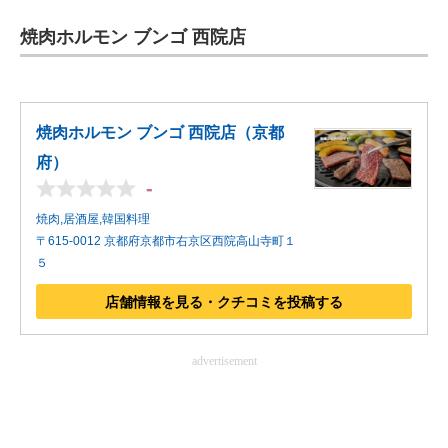
企業向けIT製品の総合サイト
焼肉ホルモン ブンゴ 西院店
IT製品の技術・比較・事例
製造業のIT導入・活用を支援
焼肉ホルモン ブンゴ 西院店（京都
モノづくり技術者専門サイト
府）
-
エレクトロニクス専門サイト
焼肉,居酒屋,韓国料理
電子設計の基本と応用
〒615-0012 京都府京都市右京区西院高山寺町１
５
エネルギーの専門メディア
店舗情報を見る・クチコミを投稿する
建設×テクノロジーの最前線
advertisement
ちょっと気になるネットの話題