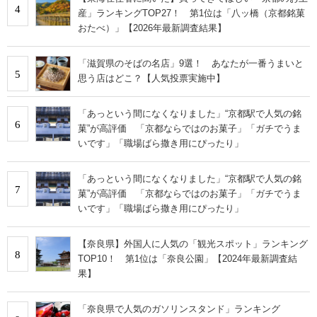
4
産」ランキングTOP27！ 第1位は「八ッ橋（京都銘菓
おたべ）」【2026年最新調査結果】
「滋賀県のそばの名店」9選！ あなたが一番うまいと
5
思う店はどこ？【人気投票実施中】
「あっという間になくなりました」“京都駅で人気の銘
6
菓”が高評価 「京都ならではのお菓子」「ガチでうま
いです」「職場ばら撒き用にぴったり」
「あっという間になくなりました」“京都駅で人気の銘
7
菓”が高評価 「京都ならではのお菓子」「ガチでうま
いです」「職場ばら撒き用にぴったり」
【奈良県】外国人に人気の「観光スポット」ランキング
8
TOP10！ 第1位は「奈良公園」【2024年最新調査結
果】
「奈良県で人気のガソリンスタンド」ランキング