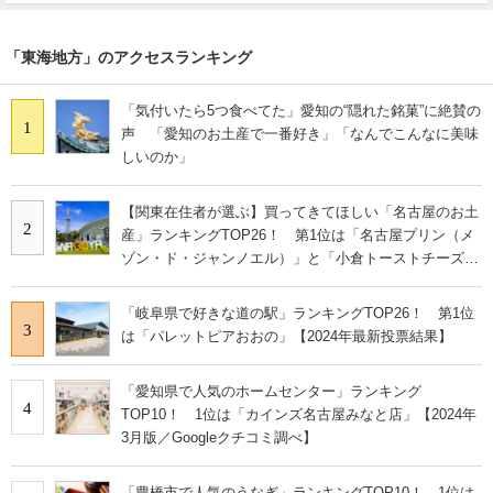
「東海地方」のアクセスランキング
「気付いたら5つ食べてた」愛知の“隠れた銘菓”に絶賛の
1
声 「愛知のお土産で一番好き」「なんでこんなに美味
しいのか」
【関東在住者が選ぶ】買ってきてほしい「名古屋のお土
2
産」ランキングTOP26！ 第1位は「名古屋プリン（メ
ゾン・ド・ジャンノエル）」と「小倉トーストチーズケ
ーキ（東海寿）」【2026年最新調査結果】
「岐阜県で好きな道の駅」ランキングTOP26！ 第1位
3
は「パレットピアおおの」【2024年最新投票結果】
「愛知県で人気のホームセンター」ランキング
4
TOP10！ 1位は「カインズ名古屋みなと店」【2024年
3月版／Googleクチコミ調べ】
「豊橋市で人気のうなぎ」ランキングTOP10！ 1位は