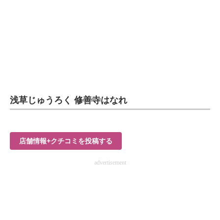
企業向けIT製品の総合サイト
IT製品の技術・比較・事例
製造業のIT導入・活用を支援
モノづくり技術者専門サイト
エレクトロニクス専門サイト
浅草じゅうろく 修善寺はなれ
電子設計の基本と応用
エネルギーの専門メディア
店舗情報+クチコミを投稿する
建設×テクノロジーの最前線
advertisement
ちょっと気になるネットの話題