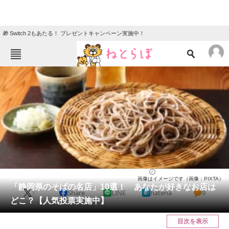
🎁 Switch 2もあたる！ プレゼントキャンペーン実施中！
ねとらぼメニュー
TOP
ニュース
エンタメ
クイズ
グルメ
地域
住まい
教育・育児
動物
リサーチ
静岡県
2025/04/13 12:20（公開）
画像はイメージです（画像：PIXTA）
会員記事
「静岡県のそばの名店」10選！ あなたが好きなお店は
X
Share
LINE
hatena
9
どこ？【人気投票実施中】
メディア
目次を表示
注目記事を集めた総合ページ