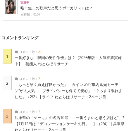
実施中
唯一無二の歌声だと思うボーカリストは？
回答数：8107
コメントランキング
コメント数：
21
1
一番好きな「韓国の男性俳優」は？【2026年版・人気投票実施
中】 | 芸能人 ねとらぼリサーチ
コメント数：
7
2
「もっと早く買えば良かった」 カインズの“車内遮光カーテ
ン”が大人気 「プライバシーも保てて安心」「ぐっすり眠れま
した」（2/2） | ライフ ねとらぼリサーチ：2ページ目
コメント数：
7
3
兵庫県の「ケーキ」の名店10選！ 一番うまいと思う店はどこ？
【7月12日は「デコレーションケーキの日」！】（2/4） | 兵庫県
ねとらぼリサーチ：2ページ目