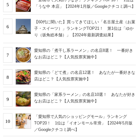
5
「うな中 本店」【2024年1月版／Googleクチコミ調べ】
【60代に聞いた】買ってきてほしい「名古屋土産（お菓
6
子・スイーツ）」ランキングTOP21！ 第1位は「ゆか
り（坂角総本舗）」【2024年最新調査結果】
愛知県の「煮干し系ラーメン」の名店8選！ 一番好き
7
なお店はどこ？【人気投票実施中】
愛知県の「どて煮」の名店12選！ あなたが一番好きな
8
店はどこ？【人気投票実施中】
愛知県の「家系ラーメン」の名店10選！ あなたが好き
9
なお店はどこ？【人気投票実施中】
「愛知県で人気のショッピングモール」ランキング
10
TOP20！ 1位は「イオンモール常滑」【2024年5月版
／Googleクチコミ調べ】