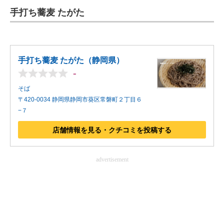
手打ち蕎麦 たがた
ITの今と未来を見通す
スマホと通信の最新トレンド
手打ち蕎麦 たがた（静岡県）
進化するPCとデバイスの未来
-
好きが集まる 比べて選べる
そば
〒420-0034 静岡県静岡市葵区常磐町２丁目６
ビジネスと働き方のヒント
−７
AI活用のいまが分かる
店舗情報を見る・クチコミを投稿する
企業ITのトレンドを詳説
advertisement
経営リーダーのコミュニティ
マーケ×ITの今がよく分かる
ITエンジニア向け専門サイト