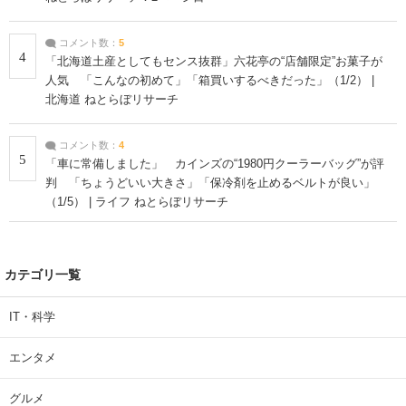
コメント数：
5
4
「北海道土産としてもセンス抜群」六花亭の“店舗限定”お菓子が
人気 「こんなの初めて」「箱買いするべきだった」（1/2） |
北海道 ねとらぼリサーチ
コメント数：
4
5
「車に常備しました」 カインズの“1980円クーラーバッグ”が評
判 「ちょうどいい大きさ」「保冷剤を止めるベルトが良い」
（1/5） | ライフ ねとらぼリサーチ
カテゴリ一覧
IT・科学
エンタメ
グルメ