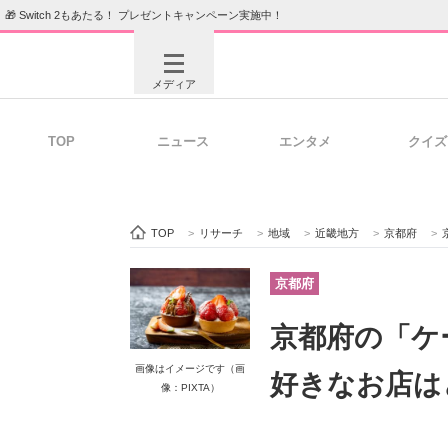
🎁 Switch 2もあたる！ プレゼントキャンペーン実施中！
メディア
TOP
ニュース
エンタメ
クイズ
注目記事を集めた総合ページ
ITの今
TOP
>
リサーチ
>
地域
>
近畿地方
>
京都府
>
ビジネスと働き方のヒント
AI活用
京都府
京都府の「ケ
ITエンジニア向け専門サイト
企業向けI
画像はイメージです（画
好きなお店は
像：PIXTA）