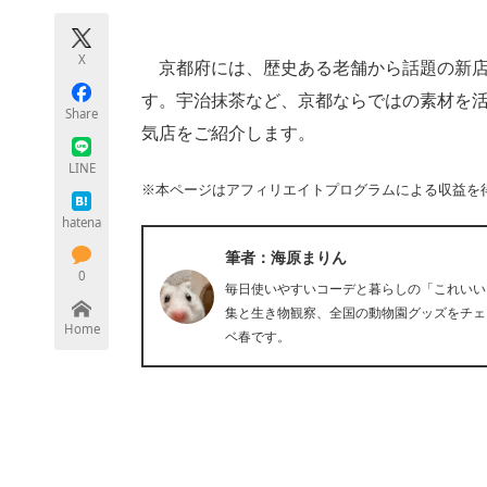
モノづくり技術者専門サイト
エレクトロ
X
京都府には、歴史ある老舗から話題の新店
す。宇治抹茶など、京都ならではの素材を
Share
ちょっと気になるネットの話題
気店をご紹介します。
LINE
※本ページはアフィリエイトプログラムによる収益を
hatena
筆者：海原まりん
0
毎日使いやすいコーデと暮らしの「これいい
集と生き物観察、全国の動物園グッズをチェ
Home
ベ春です。