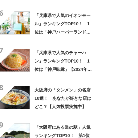
【2024年2月13日時点／
6
SARAH】
「兵庫県で人気のイオンモー
ル」ランキングTOP10！ 1
位は「神戸ハーバーランド
umie」【2024年1月版／
7
Googleクチコミ調べ】
「兵庫県で人気のチャーハ
ン」ランキングTOP10！ 1
位は「神戸味縁」【2024年7
月版／Googleクチコミ】
8
大阪府の「タンメン」の名店
10選！ あなたが好きな店は
どこ？【人気投票実施中】
9
「大阪府にある道の駅」人気
ランキングTOP10！ 第1位