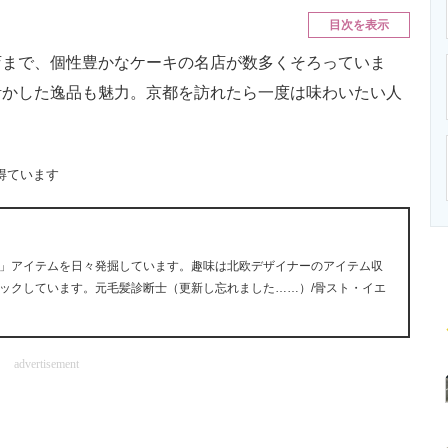
ニクス専門サイト
電子設計の基本と応用
エネルギーの専
目次を表示
まで、個性豊かなケーキの名店が数多くそろっていま
活かした逸品も魅力。京都を訪れたら一度は味わいたい人
得ています
」アイテムを日々発掘しています。趣味は北欧デザイナーのアイテム収
ックしています。元毛髪診断士（更新し忘れました……）/骨スト・イエ
advertisement