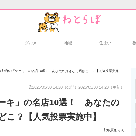
グルメ
地域
住まい
と未来を見通す
スマホと通信の最新トレンド
進化するPCとデ
京都府の「ケーキ」の名店10選！ あなたの好きなお店はどこ？【人気投票実施中】
のいまが分かる
企業ITのトレンドを詳説
経営リーダーの
2025/03/30 14:20（公開）
2025/03/30 14:20（更新）
ーキ」の名店10選！ あなたの
T製品の総合サイト
IT製品の技術・比較・事例
製造業のIT導入
どこ？【人気投票実施中】
海原まりん