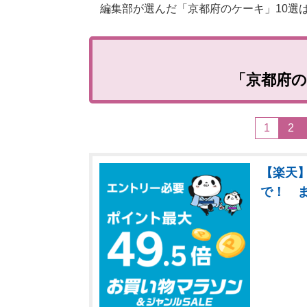
編集部が選んだ「京都府のケーキ」10選
「京都府の
1
2
【楽天】
で！ 