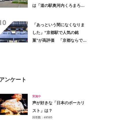
は「道の駅奥河内くろまろの
郷（河内長野市）」【2025年
10
最新投票結果】
「あっという間になくなりま
した」“京都駅で人気の銘
菓”が高評価 「京都ならでは
のお菓子」「ガチでうまいで
す」「職場ばら撒き用にぴっ
たり」
アンケート
実施中
声が好きな「日本のボーカリ
スト」は？
回答数：49585