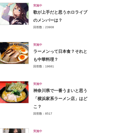
実施中
歌が上手だと思うホロライブ
のメンバーは？
回答数：23908
実施中
ラーメンって日本食？それと
も中華料理？
回答数：19681
実施中
神奈川県で一番うまいと思う
「横浜家系ラーメン店」はど
こ？
回答数：8517
実施中