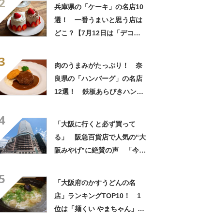
2
10日時点の投票結果】
兵庫県の「ケーキ」の名店10
選！ 一番うまいと思う店は
どこ？【7月12日は「デコレ
ーションケーキの日」！】
3
肉のうまみがたっぷり！ 奈
良県の「ハンバーグ」の名店
12選！ 鉄板あらびきハンバ
ーグステーキが自慢のお店な
4
どを紹介！【人気投票実施
「大阪に行くと必ず買って
中】
る」 阪急百貨店で人気の“大
阪みやげ”に絶賛の声 「今ま
で食べたレモンケーキの中で
5
一番美味しい」「さっぱりし
「大阪府のかすうどんの名
てるしフワフワです」
店」ランキングTOP10！ 1
位は「麺くい やまちゃん」