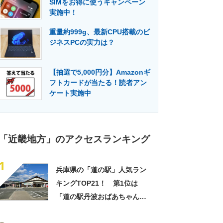
SIMをお得に使うキャンペーン
門メディア
建設×テクノロジーの最前線
実施中！
重量約999g、最新CPU搭載のビ
ジネスPCの実力は？
【抽選で5,000円分】Amazonギ
フトカードが当たる！読者アン
ケート実施中
「近畿地方」のアクセスランキング
1
兵庫県の「道の駅」人気ラン
キングTOP21！ 第1位は
「道の駅丹波おばあちゃんの
里（丹波市）」【2026年3月