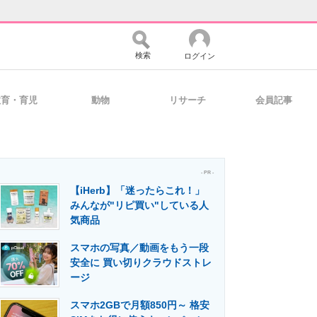
検索
ログイン
教育・育児
動物
リサーチ
会員記事
バイスの未来
好きが集まる 比べて選べる
- PR -
【iHerb】「迷ったらこれ！」
コミュニティ
マーケ×ITの今がよく分かる
みんなが"リピ買い"している人
気商品
スマホの写真／動画をもう一段
・活用を支援
安全に 買い切りクラウドストレ
ージ
スマホ2GBで月額850円～ 格安