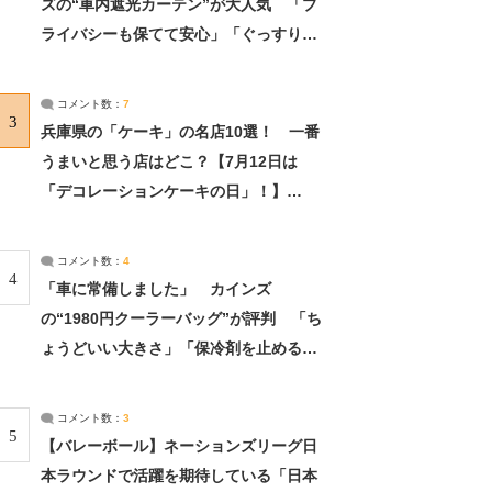
ズの“車内遮光カーテン”が大人気 「プ
ライバシーも保てて安心」「ぐっすり眠
れました」（2/2） | ライフ ねとらぼリ
サーチ：2ページ目
コメント数：
7
3
兵庫県の「ケーキ」の名店10選！ 一番
うまいと思う店はどこ？【7月12日は
「デコレーションケーキの日」！】
（2/4） | 兵庫県 ねとらぼリサーチ：2ペ
ージ目
コメント数：
4
4
「車に常備しました」 カインズ
の“1980円クーラーバッグ”が評判 「ち
ょうどいい大きさ」「保冷剤を止めるベ
ルトが良い」（1/5） | ライフ ねとらぼ
リサーチ
コメント数：
3
5
【バレーボール】ネーションズリーグ日
本ラウンドで活躍を期待している「日本