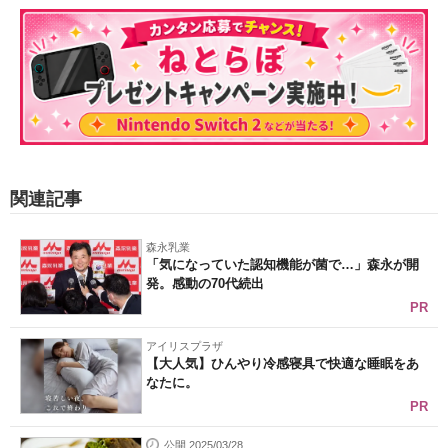
関連記事
森永乳業
「気になっていた認知機能が菌で…」森永が開
発。感動の70代続出
PR
アイリスプラザ
【大人気】ひんやり冷感寝具で快適な睡眠をあ
なたに。
PR
公開 2025/03/28