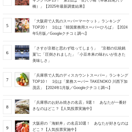
キングTOP25！ 第1位は「生八ッ橋（本家西尾八ッ
橋）」【2025年最新調査結果】
「大阪府で人気のスーパーマーケット」ランキング
5
TOP20！ 1位は「韓国業務用スーパーひろば」【2024
年5月版／Googleクチコミ調べ】
「さすが京都と思わず唸ってしまう」 “京都の伝統銘
6
菓”に「圧倒されました」「小豆本来の味わいが生きた
美味しさ」
「兵庫県で人気のディスカウントスーパー」ランキング
7
TOP10！ 1位は「業務スーパー TAKENOKO 川西下加
茂店」【2024年1月版／Googleクチコミ調べ】
「兵庫県のお好み焼きの名店」9選！ あなたが一番好
8
きなのはどこ？【人気投票実施中】
大阪府の「海鮮丼」の名店10選！ あなたが好きなのは
9
どこ？【人気投票実施中】