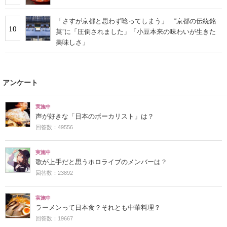
「さすが京都と思わず唸ってしまう」 “京都の伝統銘
10
菓”に「圧倒されました」「小豆本来の味わいが生きた
美味しさ」
アンケート
実施中
声が好きな「日本のボーカリスト」は？
回答数：49556
実施中
歌が上手だと思うホロライブのメンバーは？
回答数：23892
実施中
ラーメンって日本食？それとも中華料理？
回答数：19667