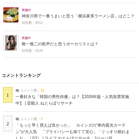
実施中
神奈川県で一番うまいと思う「横浜家系ラーメン店」はどこ？
回答数：8512
実施中
唯一無二の歌声だと思うボーカリストは？
回答数：8129
コメントランキング
コメント数：
21
1
一番好きな「韓国の男性俳優」は？【2026年版・人気投票実施
中】 | 芸能人 ねとらぼリサーチ
コメント数：
7
2
「もっと早く買えば良かった」 カインズの“車内遮光カーテ
ン”が大人気 「プライバシーも保てて安心」「ぐっすり眠れま
した」（2/2） | ライフ ねとらぼリサーチ：2ページ目