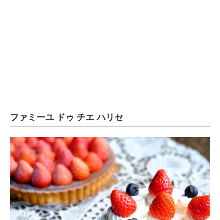
企業向けIT製品の総合サイト
IT製品の技術・比較・事例
製造業のIT導入・活用を支援
モノづくり技術者専門サイト
エレクトロニクス専門サイト
ファミーユ ドゥ チエ ハリセ
電子設計の基本と応用
エネルギーの専門メディア
建設×テクノロジーの最前線
ちょっと気になるネットの話題