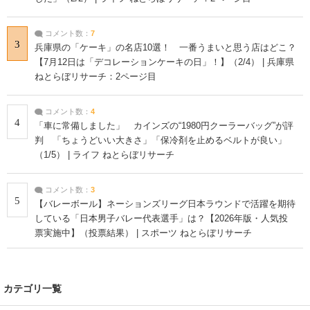
コメント数：
7
3
兵庫県の「ケーキ」の名店10選！ 一番うまいと思う店はどこ？
【7月12日は「デコレーションケーキの日」！】（2/4） | 兵庫県
ねとらぼリサーチ：2ページ目
コメント数：
4
4
「車に常備しました」 カインズの“1980円クーラーバッグ”が評
判 「ちょうどいい大きさ」「保冷剤を止めるベルトが良い」
（1/5） | ライフ ねとらぼリサーチ
コメント数：
3
5
【バレーボール】ネーションズリーグ日本ラウンドで活躍を期待
している「日本男子バレー代表選手」は？【2026年版・人気投
票実施中】（投票結果） | スポーツ ねとらぼリサーチ
カテゴリ一覧