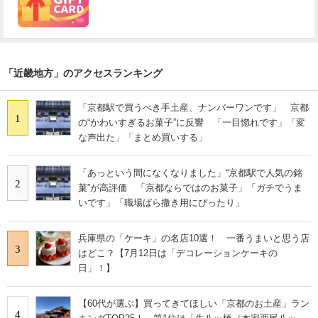
「近畿地方」のアクセスランキング
「京都駅で買うべき手土産、ナンバーワンです」 京都
1
の“かわいすぎるお菓子”に反響 「一目惚れです」「変
な声出た」「まとめ買いする」
「あっという間になくなりました」“京都駅で人気の銘
2
菓”が高評価 「京都ならではのお菓子」「ガチでうま
いです」「職場ばら撒き用にぴったり」
兵庫県の「ケーキ」の名店10選！ 一番うまいと思う店
3
はどこ？【7月12日は「デコレーションケーキの
日」！】
【60代が選ぶ】買ってきてほしい「京都のお土産」ラン
4