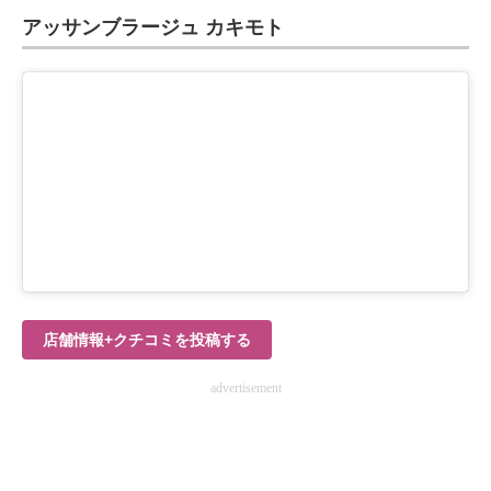
アッサンブラージュ カキモト
ITの今と未来を見通す
スマホと通信の最新トレンド
進化するPCとデバイスの未来
好きが集まる 比べて選べる
ビジネスと働き方のヒント
AI活用のいまが分かる
企業ITのトレンドを詳説
店舗情報+クチコミを投稿する
経営リーダーのコミュニティ
advertisement
マーケ×ITの今がよく分かる
ITエンジニア向け専門サイト