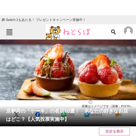
🎁 Switch 2もあたる！ プレゼントキャンペーン実施中！
ねとらぼメニュー
TOP
ニュース
エンタメ
クイズ
グルメ
地域
住まい
教育・育児
動物
リサーチ
京都府
2025/03/30 14:20（公開）
画像はイメージです（画像：PIXTA）
会員記事
京都府の「ケーキ」の名店10選！ あなたの好きなお店
X
Share
LINE
hatena
0
はどこ？【人気投票実施中】
メディア
目次を表示
注目記事を集めた総合ページ