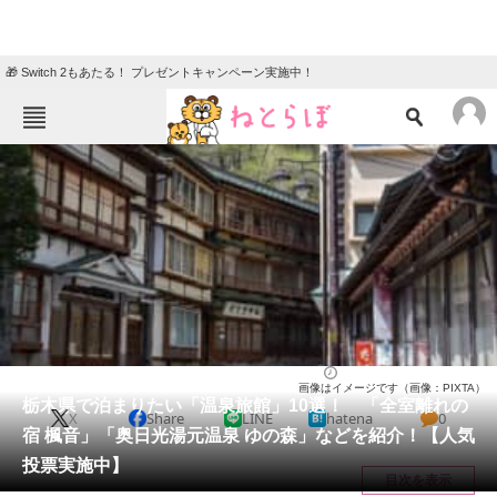
🎁 Switch 2もあたる！ プレゼントキャンペーン実施中！
ねとらぼメニュー
TOP
ニュース
エンタメ
クイズ
グルメ
地域
住まい
教育・育児
動物
リサーチ
栃木県
2025/03/30 14:25（公開）
画像はイメージです（画像：PIXTA）
会員記事
栃木県で泊まりたい「温泉旅館」10選！ 「全室離れの
X
Share
LINE
hatena
0
宿 楓音」「奥日光湯元温泉 ゆの森」などを紹介！【人気
メディア
投票実施中】
目次を表示
注目記事を集めた総合ページ