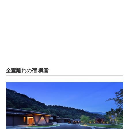
全室離れの宿 楓音