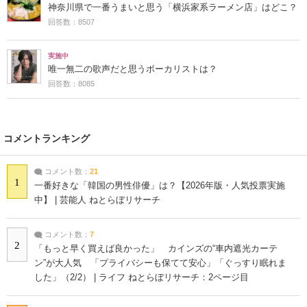
神奈川県で一番うまいと思う「横浜家系ラーメン店」はどこ？
回答数：8507
実施中
唯一無二の歌声だと思うボーカリストは？
回答数：8085
コメントランキング
コメント数：
21
1
一番好きな「韓国の男性俳優」は？【2026年版・人気投票実施
中】 | 芸能人 ねとらぼリサーチ
コメント数：
7
2
「もっと早く買えば良かった」 カインズの“車内遮光カーテ
ン”が大人気 「プライバシーも保てて安心」「ぐっすり眠れま
した」（2/2） | ライフ ねとらぼリサーチ：2ページ目