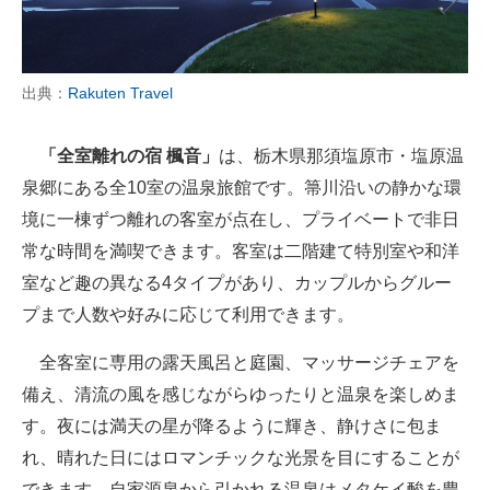
出典：
Rakuten Travel
「全室離れの宿 楓音」
は、栃木県那須塩原市・塩原温
泉郷にある全10室の温泉旅館です。箒川沿いの静かな環
境に一棟ずつ離れの客室が点在し、プライベートで非日
常な時間を満喫できます。客室は二階建て特別室や和洋
室など趣の異なる4タイプがあり、カップルからグルー
プまで人数や好みに応じて利用できます。
全客室に専用の露天風呂と庭園、マッサージチェアを
備え、清流の風を感じながらゆったりと温泉を楽しめま
す。夜には満天の星が降るように輝き、静けさに包ま
れ、晴れた日にはロマンチックな光景を目にすることが
できます。自家源泉から引かれる温泉はメタケイ酸を豊