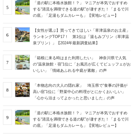
「道の駅に本格水族館！？」 マニアが本気でおすすめ
5
する“清流を満喫できる道の駅”が凄すぎた！「まるで川
の底」「足湯もダムカレーも」【実地レビュー】
【女性が選ぶ】買ってきてほしい「草津温泉のお土産」
6
ランキングTOP17！ 第1位は「湯もみプリン（草津温
泉プリン）」【2024年最新調査結果】
「箱根に来る時はまた利用したい」 神奈川県で人気
7
の“温泉旅館・宿”1位に「お風呂が広くてビュッフェがお
いしい」「情緒あふれる中庭が素敵」の声
「本物志向の大人の隠れ家」 埼玉県で“食事の評価が
8
高い宿”1位に「野菜中心の料理がとにかくおいしい」
「心から泊まってよかったと思いました」の声
「道の駅に本格水族館！？」 マニアが本気でおすすめ
9
する“清流を満喫できる道の駅”が凄すぎた！「まるで川
の底」「足湯もダムカレーも」【実地レビュー】