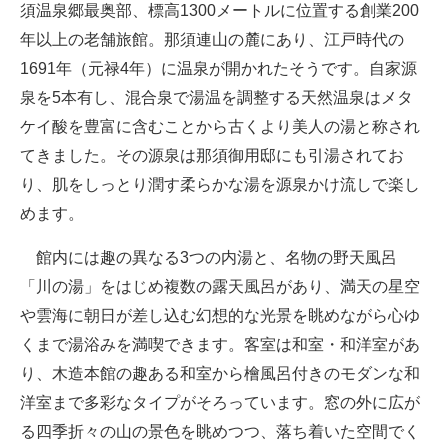
須温泉郷最奥部、標高1300メートルに位置する創業200
年以上の老舗旅館。那須連山の麓にあり、江戸時代の
1691年（元禄4年）に温泉が開かれたそうです。自家源
泉を5本有し、混合泉で湯温を調整する天然温泉はメタ
ケイ酸を豊富に含むことから古くより美人の湯と称され
てきました。その源泉は那須御用邸にも引湯されてお
り、肌をしっとり潤す柔らかな湯を源泉かけ流しで楽し
めます。
館内には趣の異なる3つの内湯と、名物の野天風呂
「川の湯」をはじめ複数の露天風呂があり、満天の星空
や雲海に朝日が差し込む幻想的な光景を眺めながら心ゆ
くまで湯浴みを満喫できます。客室は和室・和洋室があ
り、木造本館の趣ある和室から檜風呂付きのモダンな和
洋室まで多彩なタイプがそろっています。窓の外に広が
る四季折々の山の景色を眺めつつ、落ち着いた空間でく