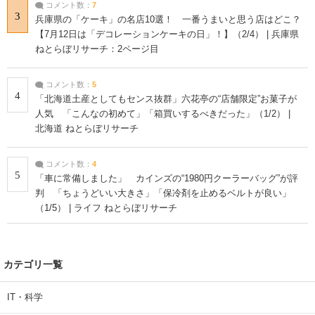
コメント数：
7
3
兵庫県の「ケーキ」の名店10選！ 一番うまいと思う店はどこ？
【7月12日は「デコレーションケーキの日」！】（2/4） | 兵庫県
ねとらぼリサーチ：2ページ目
コメント数：
5
4
「北海道土産としてもセンス抜群」六花亭の“店舗限定”お菓子が
人気 「こんなの初めて」「箱買いするべきだった」（1/2） |
北海道 ねとらぼリサーチ
コメント数：
4
5
「車に常備しました」 カインズの“1980円クーラーバッグ”が評
判 「ちょうどいい大きさ」「保冷剤を止めるベルトが良い」
（1/5） | ライフ ねとらぼリサーチ
カテゴリ一覧
IT・科学