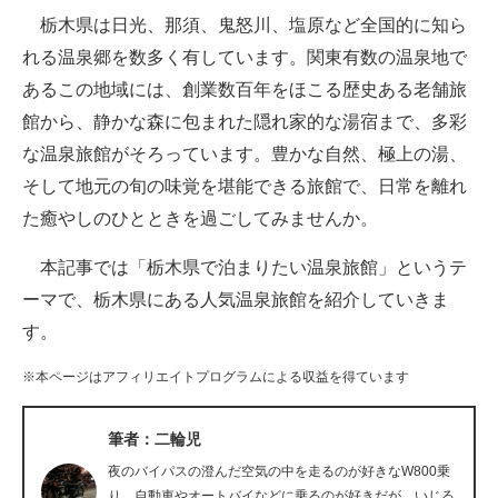
栃木県は日光、那須、鬼怒川、塩原など全国的に知ら
ITの今と未来を見通す
れる温泉郷を数多く有しています。関東有数の温泉地で
あるこの地域には、創業数百年をほこる歴史ある老舗旅
スマホと通信の最新トレンド
館から、静かな森に包まれた隠れ家的な湯宿まで、多彩
進化するPCとデバイスの未来
な温泉旅館がそろっています。豊かな自然、極上の湯、
そして地元の旬の味覚を堪能できる旅館で、日常を離れ
好きが集まる 比べて選べる
た癒やしのひとときを過ごしてみませんか。
ビジネスと働き方のヒント
本記事では「栃木県で泊まりたい温泉旅館」というテ
AI活用のいまが分かる
ーマで、栃木県にある人気温泉旅館を紹介していきま
す。
企業ITのトレンドを詳説
※本ページはアフィリエイトプログラムによる収益を得ています
経営リーダーのコミュニティ
マーケ×ITの今がよく分かる
筆者：二輪児
夜のバイパスの澄んだ空気の中を走るのが好きなW800乗
ITエンジニア向け専門サイト
り。自動車やオートバイなどに乗るのが好きだが、いじる