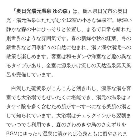
「奥日光湯元温泉 ゆの森」
は、栃木県日光市の奥日
光・湯元温泉にたたずむ全12室の小さな温泉宿。緑深い
静かな森の中にひっそりと位置し、まるで日常を離れた
別世界のような雰囲気です。春の新緑や秋の紅葉、冬の
銀世界など四季折々の自然に包まれ、湯ノ湖や湯滝への
散策も楽しめます。客室は和モダンや洋室など趣の異な
るタイプがあり、全室に源泉かけ流しの天然温泉露天風
呂を完備しています。
白濁した硫黄泉がこんこんと湧き出し、濃厚な湯を客
室でも大浴場でもぜいたくに堪能でき、湯元の温泉はメ
タケイ酸を多く含むため肌がすべすべになる美肌の湯と
して知られています。大浴場はチェックインから翌朝ま
でいつでも利用でき、森のざわめきや鳥のさえずりを
BGMにゆったり温泉に漬かれば心身ともに癒やされま