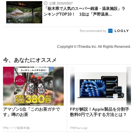
公開 2025/03/07
「栃木県で人気のスーパー銭湯・温泉施設」ラ
ンキングTOP10！ 1位は「芦野温泉...
Recommended by
Copyright © ITmedia Inc. All Rights Reserved.
今、あなたにオススメ
アマゾン1位「このお茶ガチで
FPが解説！Apple製品を分割手
す」噂のお茶
数料0円で入手する方法とは？
PR(ハーブ健康本舗)
PR(Fav-Log)