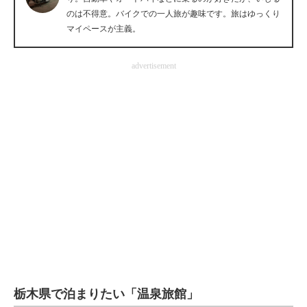
のは不得意。バイクでの一人旅が趣味です。旅はゆっくり
企業向けIT製品の総合サイト
マイペースが主義。
IT製品の技術・比較・事例
advertisement
製造業のIT導入・活用を支援
モノづくり技術者専門サイト
エレクトロニクス専門サイト
電子設計の基本と応用
エネルギーの専門メディア
建設×テクノロジーの最前線
ちょっと気になるネットの話題
栃木県で泊まりたい「温泉旅館」