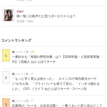
実施中
唯一無二の歌声だと思うボーカリストは？
回答数：8084
コメントランキング
コメント数：
21
1
一番好きな「韓国の男性俳優」は？【2026年版・人気投票実施
中】 | 芸能人 ねとらぼリサーチ
コメント数：
7
2
「もっと早く買えば良かった」 カインズの“車内遮光カーテ
ン”が大人気 「プライバシーも保てて安心」「ぐっすり眠れま
した」（2/2） | ライフ ねとらぼリサーチ：2ページ目
コメント数：
7
3
兵庫県の「ケーキ」の名店10選！ 一番うまいと思う店はどこ？