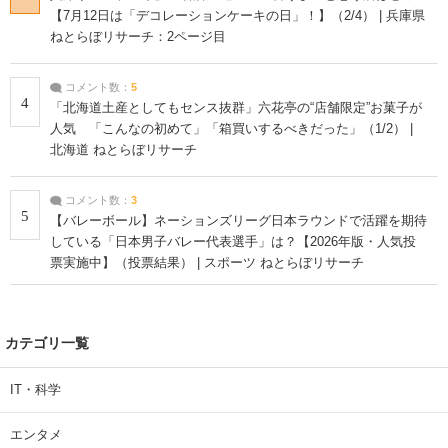
【7月12日は「デコレーションケーキの日」！】（2/4） | 兵庫県
ねとらぼリサーチ：2ページ目
コメント数：
5
4
「北海道土産としてもセンス抜群」六花亭の“店舗限定”お菓子が
人気 「こんなの初めて」「箱買いするべきだった」（1/2） |
北海道 ねとらぼリサーチ
コメント数：
3
5
【バレーボール】ネーションズリーグ日本ラウンドで活躍を期待
している「日本男子バレー代表選手」は？【2026年版・人気投
票実施中】（投票結果） | スポーツ ねとらぼリサーチ
カテゴリ一覧
IT・科学
エンタメ