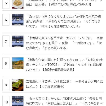
5
位は「総大醤」【2024年2月3日時点／SARAH】
「あっという間になくなりました」“京都駅で人気の銘
6
菓”が高評価 「京都ならではのお菓子」「ガチでうま
いです」「職場ばら撒き用にぴったり」
「京都駅で買うべき手土産、ナンバーワンです」 京都
7
の“かわいすぎるお菓子”に反響 「一目惚れです」「変
な声出た」「まとめ買いする」
【東海在住者に聞いた】買ってきてほしい「京都のお土
8
産」ランキングTOP27！ 第1位は「八ッ橋（京都銘菓
おたべ）」【2026年最新調査結果】
京都府の「洋菓子」の名店10選！ 一番うまいと思う店
9
はどこ？【人気投票実施中】
「もっと買えばよかった」“京都のお土産”に「発売と同
10
時に即買い」「京都土産と言えば…」「一気に半分食べ