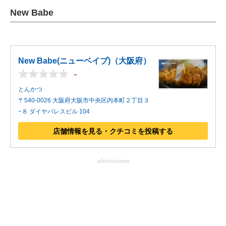
New Babe
ITの今と未来を見通す
スマホと通信の最新トレンド
New Babe(ニューベイブ)（大阪府）
進化するPCとデバイスの未来
-
好きが集まる 比べて選べる
とんかつ
〒540-0026 大阪府大阪市中央区内本町２丁目３
ビジネスと働き方のヒント
−８ ダイヤパレスビル 104
AI活用のいまが分かる
店舗情報を見る・クチコミを投稿する
企業ITのトレンドを詳説
advertisement
経営リーダーのコミュニティ
マーケ×ITの今がよく分かる
ITエンジニア向け専門サイト