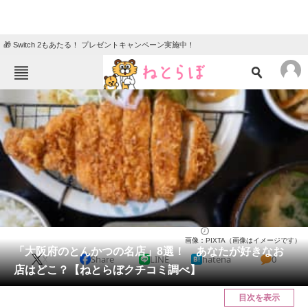
🎁 Switch 2もあたる！ プレゼントキャンペーン実施中！
ねとらぼメニュー
TOP
ニュース
エンタメ
クイズ
グルメ
地域
住まい
教育・育児
動物
リサーチ
大阪府
2025/03/30 14:05（公開）
画像：PIXTA（画像はイメージです）
会員記事
「大阪府のとんかつの名店」8選！ あなたが好きなお
X
Share
LINE
hatena
0
店はどこ？【ねとらぼクチコミ調べ】
メディア
目次を表示
注目記事を集めた総合ページ