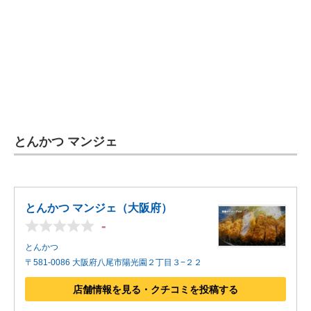
企業向けIT製品の総合サイト
IT製品の技術・比較・事例
製造業のIT導入・活用を支援
モノづくり技術者専門サイト
エレクトロニクス専門サイト
とんかつ マンジェ
電子設計の基本と応用
エネルギーの専門メディア
とんかつ マンジェ（大阪府）
-
建設×テクノロジーの最前線
とんかつ
ちょっと気になるネットの話題
〒581-0086 大阪府八尾市陽光園２丁目３−２２
店舗情報を見る・クチコミを投稿する