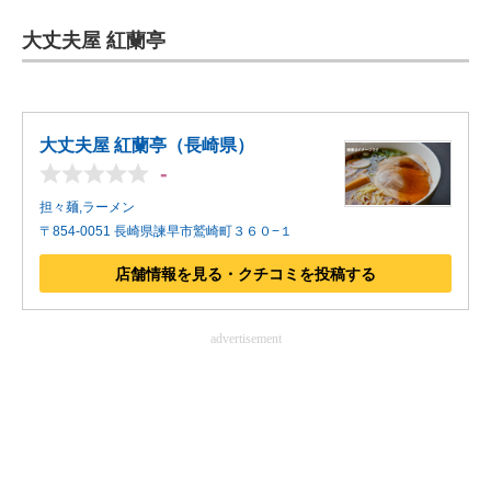
企業向けIT製品の総合サイト
大丈夫屋 紅蘭亭
IT製品の技術・比較・事例
製造業のIT導入・活用を支援
大丈夫屋 紅蘭亭（長崎県）
モノづくり技術者専門サイト
-
担々麺,ラーメン
エレクトロニクス専門サイト
〒854-0051 長崎県諫早市鷲崎町３６０−１
電子設計の基本と応用
店舗情報を見る・クチコミを投稿する
エネルギーの専門メディア
advertisement
建設×テクノロジーの最前線
ちょっと気になるネットの話題