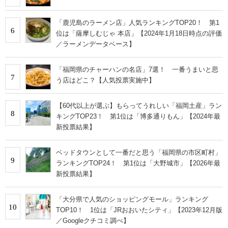
「鹿児島のラーメン店」人気ランキングTOP20！ 第1
6
位は「薩摩しむじゃ 本店」【2024年1月18日時点の評価
／ラーメンデータベース】
「福岡県のチャーハンの名店」7選！ 一番うまいと思
7
う店はどこ？【人気投票実施中】
【60代以上が選ぶ】もらってうれしい「福岡土産」ラン
8
キングTOP23！ 第1位は「博多通りもん」【2024年最
新投票結果】
ベッドタウンとして一番だと思う「福岡県の市区町村」
9
ランキングTOP24！ 第1位は「大野城市」【2026年最
新投票結果】
「大分県で人気のショッピングモール」ランキング
10
TOP10！ 1位は「JRおおいたシティ」【2023年12月版
／Googleクチコミ調べ】