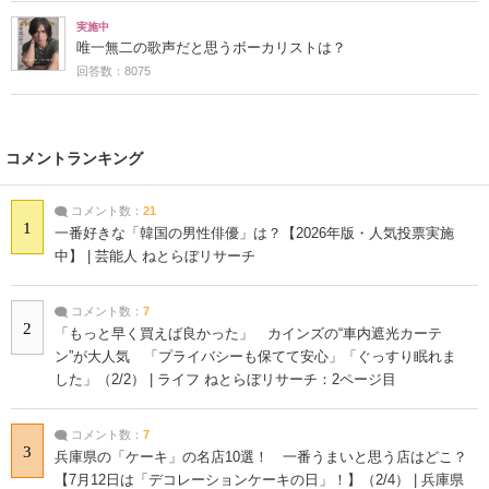
実施中
唯一無二の歌声だと思うボーカリストは？
回答数：8075
コメントランキング
コメント数：
21
1
一番好きな「韓国の男性俳優」は？【2026年版・人気投票実施
中】 | 芸能人 ねとらぼリサーチ
コメント数：
7
2
「もっと早く買えば良かった」 カインズの“車内遮光カーテ
ン”が大人気 「プライバシーも保てて安心」「ぐっすり眠れま
した」（2/2） | ライフ ねとらぼリサーチ：2ページ目
コメント数：
7
3
兵庫県の「ケーキ」の名店10選！ 一番うまいと思う店はどこ？
【7月12日は「デコレーションケーキの日」！】（2/4） | 兵庫県