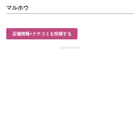
マルホウ
ITの今と未来を見通す
スマホと通信の最新トレンド
店舗情報+クチコミを投稿する
進化するPCとデバイスの未来
advertisement
好きが集まる 比べて選べる
ビジネスと働き方のヒント
AI活用のいまが分かる
企業ITのトレンドを詳説
経営リーダーのコミュニティ
マーケ×ITの今がよく分かる
ITエンジニア向け専門サイト