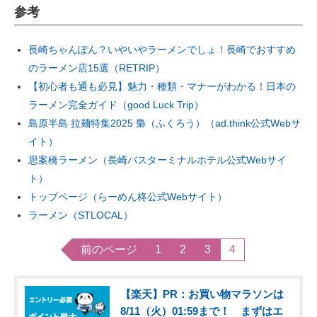
参考
長崎ちゃんぽん？いやいやラーメンでしょ！長崎でおすすめ
のラーメン店15選（RETRIP）
【初心者も通も必見】魅力・種類・マナーがわかる！日本の
ラーメン完全ガイド（good Luck Trip）
島原半島 拉麺特集2025 梟（ふくろう）（ad.think公式Webサ
イト）
思案橋ラーメン（長崎バスターミナルホテル公式Webサイ
ト）
トップページ（らーめん柊公式Webサイト）
ラーメン（STLOCAL）
前のページ
1
2
3
4
【楽天】PR：お買い物マラソンは
8/11（火）01:59まで！ まずはエ