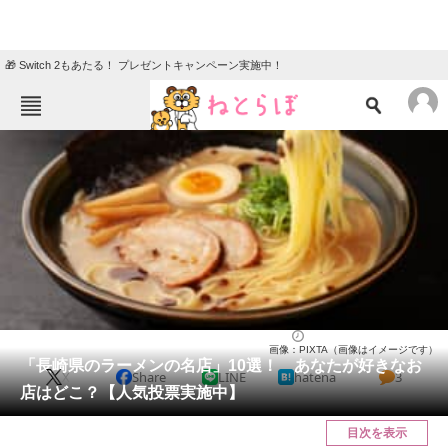
🎁 Switch 2もあたる！ プレゼントキャンペーン実施中！
ねとらぼメニュー
TOP
ニュース
エンタメ
クイズ
グルメ
地域
住まい
教育・育児
動物
リサーチ
長崎県
2025/04/12 18:20（公開）
画像：PIXTA（画像はイメージです）
会員記事
「長崎県のラーメンの名店」10選！ あなたが好きなお
X
Share
LINE
hatena
3
店はどこ？【人気投票実施中】
メディア
目次を表示
注目記事を集めた総合ページ