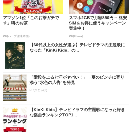
アマゾン1位「このお茶ガチで
スマホ2GBで月額850円～ 格安
す」噂のお茶
SIMをお得に使うキャンペーン
実施中！
PR(ハーブ健康本舗)
PR(IIJmio)
【60代以上の女性が選ぶ】テレビドラマの主題歌に
なった「KinKi Kids」の...
「階段を上ると汗がヤバい！」→夏のピンチに寄り
添う“水色の広告”を発見
PR(ねとらぼ)
【KinKi Kids】テレビドラマの主題歌になった好き
な楽曲ランキングTOP1...