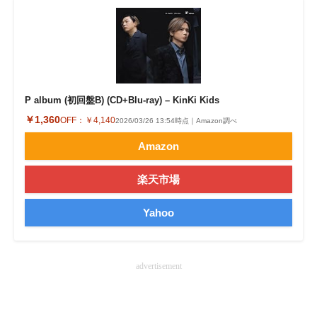
P album (初回盤B) (CD+Blu-ray) – KinKi Kids
￥1,360
OFF：
￥4,140
2026/03/26 13:54時点｜Amazon調べ
Amazon
楽天市場
Yahoo
advertisement