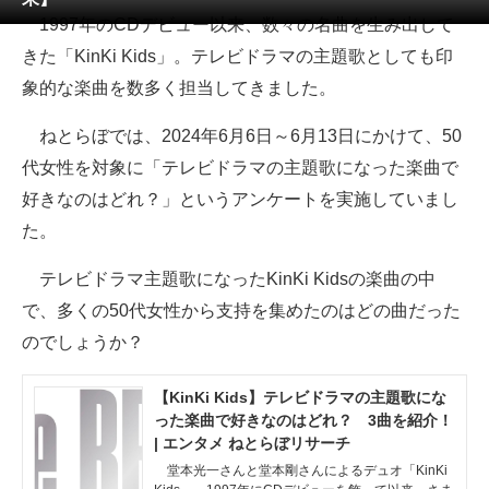
1997年のCDデビュー以来、数々の名曲を生み出して
ITの今と未来を見通す
きた「KinKi Kids」。テレビドラマの主題歌としても印
象的な楽曲を数多く担当してきました。
スマホと通信の最新トレンド
ねとらぼでは、2024年6月6日～6月13日にかけて、50
進化するPCとデバイスの未来
代女性を対象に「テレビドラマの主題歌になった楽曲で
好きが集まる 比べて選べる
好きなのはどれ？」というアンケートを実施していまし
た。
ビジネスと働き方のヒント
テレビドラマ主題歌になったKinKi Kidsの楽曲の中
AI活用のいまが分かる
で、多くの50代女性から支持を集めたのはどの曲だった
企業ITのトレンドを詳説
のでしょうか？
経営リーダーのコミュニティ
【KinKi Kids】テレビドラマの主題歌にな
った楽曲で好きなのはどれ？ 3曲を紹介！
マーケ×ITの今がよく分かる
| エンタメ ねとらぼリサーチ
ITエンジニア向け専門サイト
堂本光一さんと堂本剛さんによるデュオ「KinKi