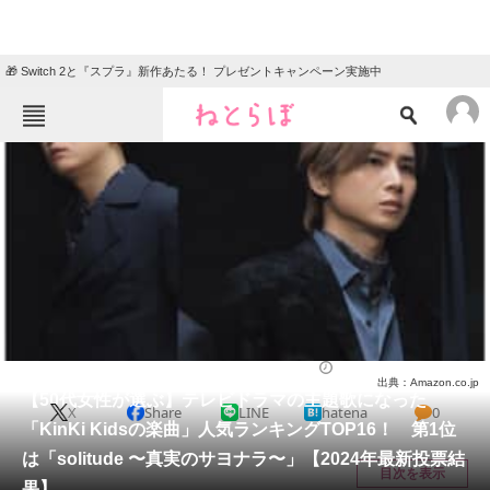
🎁 Switch 2と『スプラ』新作あたる！ プレゼントキャンペーン実施中
ねとらぼメニュー
TOP
ニュース
エンタメ
クイズ
グルメ
地域
住まい
教育・育児
動物
リサーチ
音楽
2025/04/13 21:30（公開）
出典：Amazon.co.jp
会員記事
【50代女性が選ぶ】テレビドラマの主題歌になった
X
Share
LINE
hatena
0
「KinKi Kidsの楽曲」人気ランキングTOP16！ 第1位
メディア
は「solitude 〜真実のサヨナラ〜」【2024年最新投票結
目次を表示
果】
注目記事を集めた総合ページ