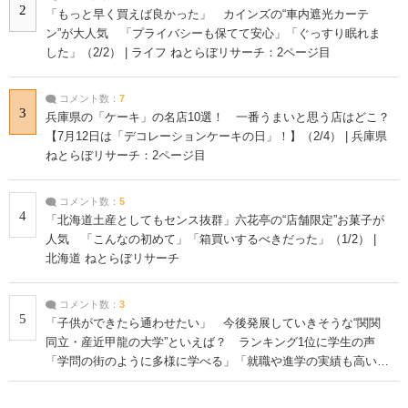
2
「もっと早く買えば良かった」 カインズの“車内遮光カーテ
ン”が大人気 「プライバシーも保てて安心」「ぐっすり眠れま
した」（2/2） | ライフ ねとらぼリサーチ：2ページ目
コメント数：
7
3
兵庫県の「ケーキ」の名店10選！ 一番うまいと思う店はどこ？
【7月12日は「デコレーションケーキの日」！】（2/4） | 兵庫県
ねとらぼリサーチ：2ページ目
コメント数：
5
4
「北海道土産としてもセンス抜群」六花亭の“店舗限定”お菓子が
人気 「こんなの初めて」「箱買いするべきだった」（1/2） |
北海道 ねとらぼリサーチ
コメント数：
3
5
「子供ができたら通わせたい」 今後発展していきそうな“関関
同立・産近甲龍の大学”といえば？ ランキング1位に学生の声
「学問の街のように多様に学べる」「就職や進学の実績も高い」
| 大学 ねとらぼリサーチ