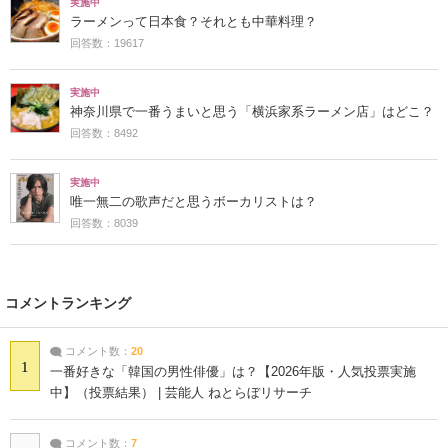
実施中
ラーメンって日本食？それとも中華料理？
回答数：19617
実施中
神奈川県で一番うまいと思う「横浜家系ラーメン店」はどこ？
回答数：8492
実施中
唯一無二の歌声だと思うボーカリストは？
回答数：8039
コメントランキング
コメント数：
20
1
一番好きな「韓国の男性俳優」は？【2026年版・人気投票実施
中】（投票結果） | 芸能人 ねとらぼリサーチ
コメント数：
7