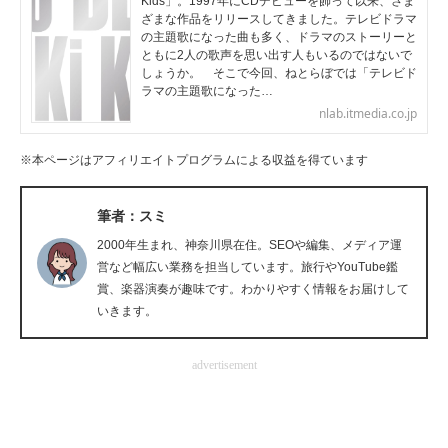
Kids」。1997年にCDデビューを飾って以来、さま
ざまな作品をリリースしてきました。テレビドラマ
企業向けIT製品の総合サイト
の主題歌になった曲も多く、ドラマのストーリーと
ともに2人の歌声を思い出す人もいるのではないで
IT製品の技術・比較・事例
しょうか。 そこで今回、ねとらぼでは「テレビド
ラマの主題歌になった…
製造業のIT導入・活用を支援
nlab.itmedia.co.jp
モノづくり技術者専門サイト
※本ページはアフィリエイトプログラムによる収益を得ています
エレクトロニクス専門サイト
筆者：スミ
電子設計の基本と応用
2000年生まれ、神奈川県在住。SEOや編集、メディア運
営など幅広い業務を担当しています。旅行やYouTube鑑
エネルギーの専門メディア
賞、楽器演奏が趣味です。わかりやすく情報をお届けして
いきます。
建設×テクノロジーの最前線
advertisement
ちょっと気になるネットの話題