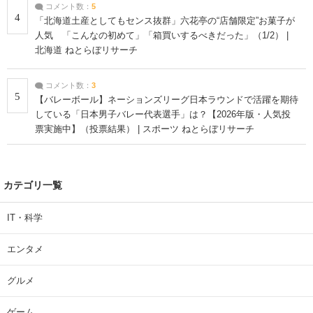
コメント数：
5
4
「北海道土産としてもセンス抜群」六花亭の“店舗限定”お菓子が
人気 「こんなの初めて」「箱買いするべきだった」（1/2） |
北海道 ねとらぼリサーチ
コメント数：
3
5
【バレーボール】ネーションズリーグ日本ラウンドで活躍を期待
している「日本男子バレー代表選手」は？【2026年版・人気投
票実施中】（投票結果） | スポーツ ねとらぼリサーチ
カテゴリ一覧
IT・科学
エンタメ
グルメ
ゲーム