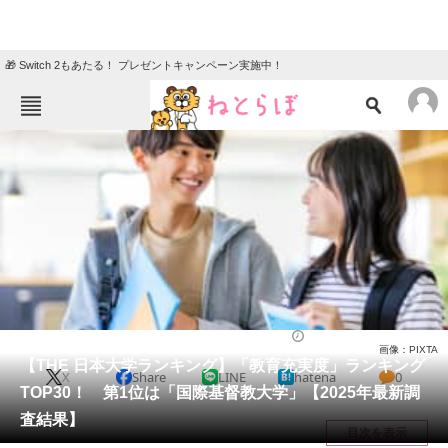
🎁 Switch 2もあたる！ プレゼントキャンペーン実施中！
ねとらぼメニュー
TOP
ニュース
エンタメ
クイズ
グルメ
地域
住まい
教育・育児
動物
リサーチ
大学
2025/04/19 17:20（公開）
画像：PIXTA
会員記事
【THE 日本大学ランキング】「教育充実度」ランキング
X
Share
LINE
hatena
0
TOP30！ 第1位は「国際基督教大学」【2025年最新調
メディア
査結果】
目次を表示
注目記事を集めた総合ページ