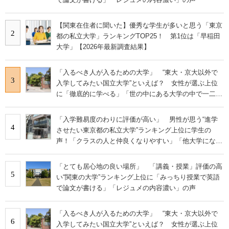
【関東在住者に聞いた】優秀な学生が多いと思う「東京
2
都の私立大学」ランキングTOP25！ 第1位は「早稲田
大学」【2026年最新調査結果】
「入るべき人が入るための大学」 “東大・京大以外で
3
入学してみたい国立大学”といえば？ 女性が選ぶ上位
に「徹底的に学べる」「世の中にある大学の中で一二を
争うレベルの先端設備」の声
「入学難易度のわりに評価が高い」 男性が思う“進学
4
させたい東京都の私立大学”ランキング上位に学生の
声！「クラスの人と仲良くなりやすい」「他大学にない
学科も」
「とても居心地の良い場所」 「講義・授業」評価の高
5
い“関東の大学”ランキング上位に「みっちり授業で英語
で論文が書ける」「レジュメの内容濃い」の声
「入るべき人が入るための大学」 “東大・京大以外で
6
入学してみたい国立大学”といえば？ 女性が選ぶ上位