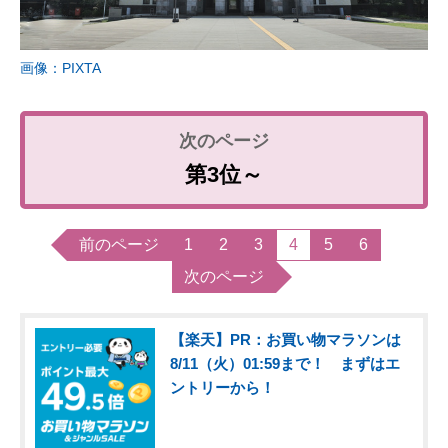
画像：PIXTA
第3位～
前のページ
1
2
3
4
5
6
次のページ
【楽天】PR：お買い物マラソンは
8/11（火）01:59まで！ まずはエ
ントリーから！