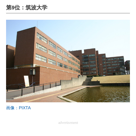
第9位：筑波大学
ITの今と未来を見通す
スマホと通信の最新トレンド
進化するPCとデバイスの未来
好きが集まる 比べて選べる
ビジネスと働き方のヒント
AI活用のいまが分かる
企業ITのトレンドを詳説
経営リーダーのコミュニティ
画像：PIXTA
マーケ×ITの今がよく分かる
advertisement
ITエンジニア向け専門サイト