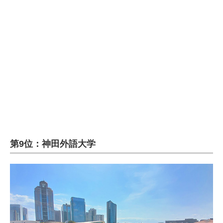
企業向けIT製品の総合サイト
IT製品の技術・比較・事例
製造業のIT導入・活用を支援
モノづくり技術者専門サイト
エレクトロニクス専門サイト
電子設計の基本と応用
エネルギーの専門メディア
第9位：神田外語大学
建設×テクノロジーの最前線
ちょっと気になるネットの話題