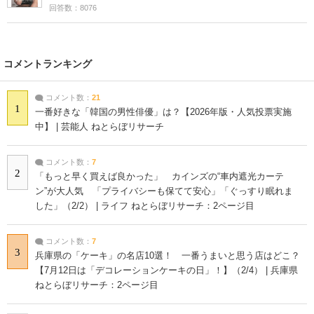
回答数：8076
コメントランキング
コメント数：
21
1
一番好きな「韓国の男性俳優」は？【2026年版・人気投票実施
中】 | 芸能人 ねとらぼリサーチ
コメント数：
7
2
「もっと早く買えば良かった」 カインズの“車内遮光カーテ
ン”が大人気 「プライバシーも保てて安心」「ぐっすり眠れま
した」（2/2） | ライフ ねとらぼリサーチ：2ページ目
コメント数：
7
3
兵庫県の「ケーキ」の名店10選！ 一番うまいと思う店はどこ？
【7月12日は「デコレーションケーキの日」！】（2/4） | 兵庫県
ねとらぼリサーチ：2ページ目