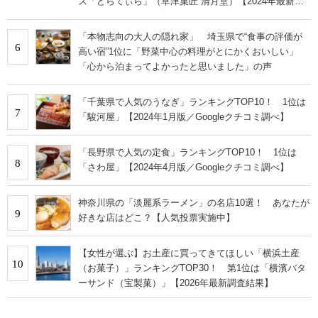
ス「どらてぃら」（草津菓匠 清月堂）【2024年最新調
査結果】
「本物志向の大人の隠れ家」 埼玉県で“食事の評価が
6
高い宿”1位に「野菜中心の料理がとにかくおいしい」
「心から泊まってよかったと思いました」の声
「千葉県で人気のうなぎ」ランキングTOP10！ 1位は
7
「駿河屋」【2024年1月版／Googleクチコミ調べ】
「長野県で人気の定食」ランキングTOP10！ 1位は
8
「さわ屋」【2024年4月版／Googleクチコミ調べ】
神奈川県の「淡麗系ラーメン」の名店10選！ あなたが
9
好きな店はどこ？【人気投票実施中】
【女性が選ぶ】お土産に買ってきてほしい「横浜土産
10
（お菓子）」ランキングTOP30！ 第1位は「横濱バタ
ーサンド（宝製菓）」【2026年最新調査結果】