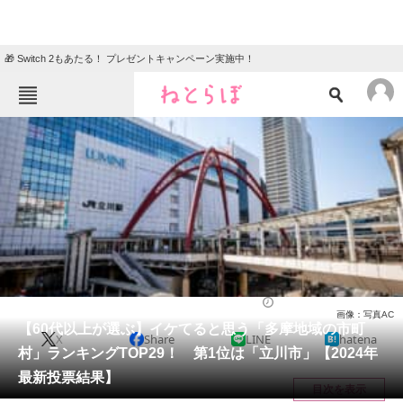
🎁 Switch 2もあたる！ プレゼントキャンペーン実施中！
ねとらぼメニュー
TOP
ニュース
エンタメ
クイズ
グルメ
地域
住まい
教育・育児
動物
リサーチ
東京都
2025/04/30 17:30（公開）
画像：写真AC
会員記事
【60代以上が選ぶ】イケてると思う「多摩地域の市町
X
Share
LINE
hatena
村」ランキングTOP29！ 第1位は「立川市」【2024年
メディア
最新投票結果】
目次を表示
注目記事を集めた総合ページ