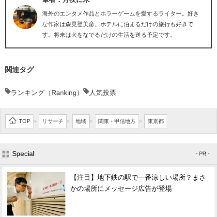
海外のエンタメ作品とホラーゲームを愛するライター。好き
な作家は森見登美彦。ホテルに泊まるだけの旅行も好きで
す。将来は犬をなでるだけの生活を送る予定です。
関連タグ
ランキング（Ranking）
人気投票
TOP
リサーチ
地域
関東・甲信地方
東京都
>
>
>
>
Special
- PR -
【注目】地下鉄の駅で一番涼しい場所？まさ
かの場所にメッセージ広告が登場