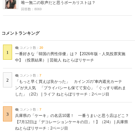
唯一無二の歌声だと思うボーカリストは？
回答数：8069
コメントランキング
コメント数：
20
1
一番好きな「韓国の男性俳優」は？【2026年版・人気投票実施
中】（投票結果） | 芸能人 ねとらぼリサーチ
コメント数：
7
2
「もっと早く買えば良かった」 カインズの“車内遮光カーテ
ン”が大人気 「プライバシーも保てて安心」「ぐっすり眠れま
した」（2/2） | ライフ ねとらぼリサーチ：2ページ目
コメント数：
7
3
兵庫県の「ケーキ」の名店10選！ 一番うまいと思う店はどこ？
【7月12日は「デコレーションケーキの日」！】（2/4） | 兵庫県
ねとらぼリサーチ：2ページ目