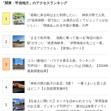
「関東・甲信地方」のアクセスランキング
「箱根に来る時はまた利用したい」 神奈川県で人気
1
の“温泉旅館・宿”1位に「お風呂が広くてビュッフェがお
いしい」「情緒あふれる中庭が素敵」の声
「まるで魚市場」 漁船に乗って遊べる“海辺の道の
2
駅”がすごい「絶景海鮮丼」「伊勢海老が丸ごと一尾」
「巨大アジフライも」【実地レポート】
コスパ最強の「バラマキ東京土産」ランキング
3
TOP10！ 第1位は「かりんといろは 24個入」【2024年
最新調査結果】
「神奈川県の餃子の名店」8選！ 一番うまいと思う店
4
はどこ？【人気投票実施中】
【社会人に聞いた】センスをほめられそうな「草津温泉
5
のお土産」ランキングTOP17！ 第1位は抹茶ティラミ