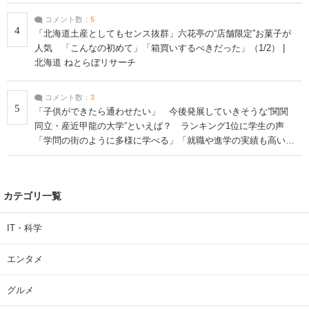
コメント数：
5
4
「北海道土産としてもセンス抜群」六花亭の“店舗限定”お菓子が
人気 「こんなの初めて」「箱買いするべきだった」（1/2） |
北海道 ねとらぼリサーチ
コメント数：
3
5
「子供ができたら通わせたい」 今後発展していきそうな“関関
同立・産近甲龍の大学”といえば？ ランキング1位に学生の声
「学問の街のように多様に学べる」「就職や進学の実績も高い」
| 大学 ねとらぼリサーチ
カテゴリ一覧
IT・科学
エンタメ
グルメ