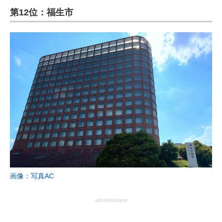
第12位：福生市
ITの今と未来を見通す
スマホと通信の最新トレンド
進化するPCとデバイスの未来
好きが集まる 比べて選べる
ビジネスと働き方のヒント
AI活用のいまが分かる
企業ITのトレンドを詳説
経営リーダーのコミュニティ
画像：写真AC
マーケ×ITの今がよく分かる
advertisement
ITエンジニア向け専門サイト