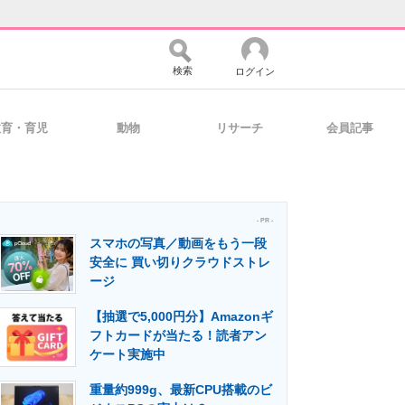
検索
ログイン
教育・育児
動物
リサーチ
会員記事
バイスの未来
好きが集まる 比べて選べる
- PR -
スマホの写真／動画をもう一段
コミュニティ
マーケ×ITの今がよく分かる
安全に 買い切りクラウドストレ
ージ
【抽選で5,000円分】Amazonギ
・活用を支援
フトカードが当たる！読者アン
ケート実施中
重量約999g、最新CPU搭載のビ