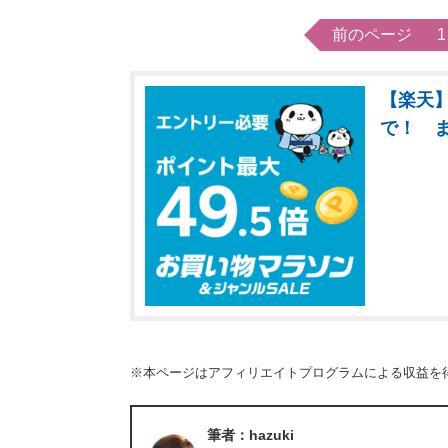
前のページ
1
【楽天】
で！ 
※本ページはアフィリエイトプログラムによる収益を
筆者：hazuki