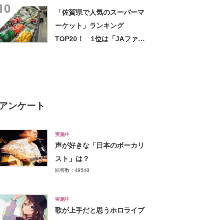
10
「佐賀県で人気のスーパーマ
ーケット」ランキング
TOP20！ 1位は「JAファー
マーズ Aコープ 街かど畑」
【2024年6月版／Googleクチ
コミ調べ】
アンケート
実施中
声が好きな「日本のボーカリ
スト」は？
回答数：49548
実施中
歌が上手だと思うホロライブ