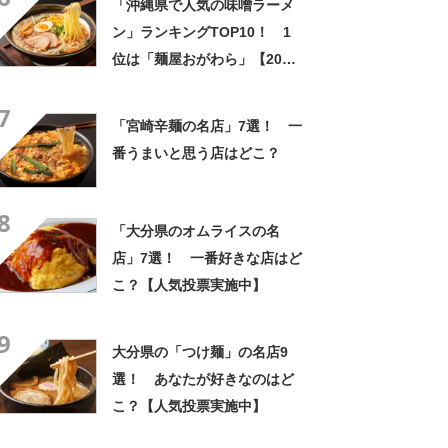
「沖縄県で人気の味噌ラーメ
ン」ランキングTOP10！ 1
位は「麺屋おがわら」【2024
年7月4日時点／Googleクチ
7
コミ】
「宮崎辛麺の名店」7選！ 一
番うまいと思う店はどこ？
8
「大分県のオムライスの名
店」7選！ 一番好きな店はど
こ？【人気投票実施中】
9
大分県の「つけ麺」の名店9
選！ あなたが好きなのはど
こ？【人気投票実施中】