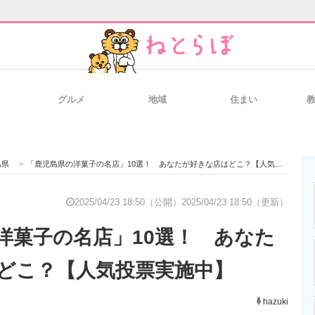
グルメ
地域
住まい
と未来を見通す
スマホと通信の最新トレンド
進化するPCとデ
島県
>
「鹿児島県の洋菓子の名店」10選！ あなたが好きな店はどこ？【人気投票実施中】
のいまが分かる
企業ITのトレンドを詳説
経営リーダーの
2025/04/23 18:50（公開）
2025/04/23 18:50（更新）
洋菓子の名店」10選！ あなた
T製品の総合サイト
IT製品の技術・比較・事例
製造業のIT導入
どこ？【人気投票実施中】
hazuki