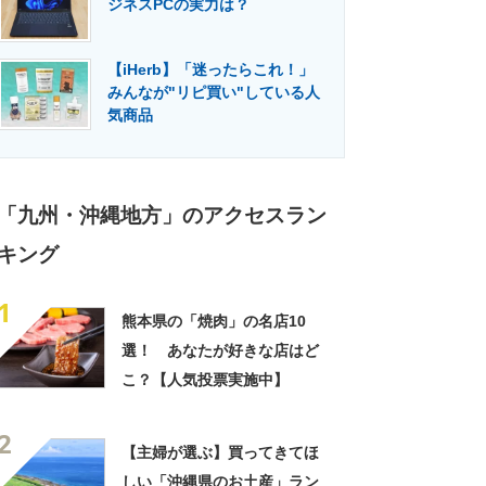
ジネスPCの実力は？
門メディア
建設×テクノロジーの最前線
【iHerb】「迷ったらこれ！」
みんなが"リピ買い"している人
気商品
「九州・沖縄地方」のアクセスラン
キング
1
熊本県の「焼肉」の名店10
選！ あなたが好きな店はど
こ？【人気投票実施中】
2
【主婦が選ぶ】買ってきてほ
しい「沖縄県のお土産」ラン