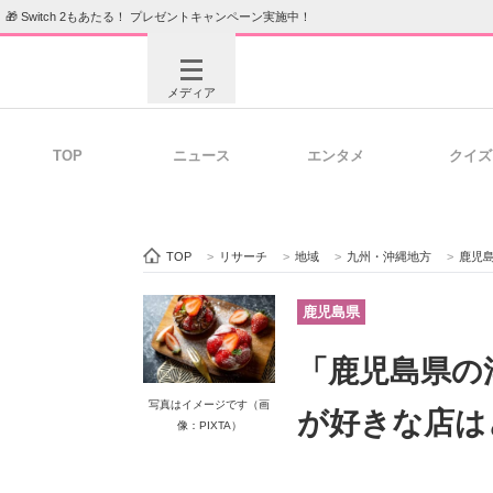
🎁 Switch 2もあたる！ プレゼントキャンペーン実施中！
メディア
TOP
ニュース
エンタメ
クイズ
注目記事を集めた総合ページ
ITの今
TOP
>
リサーチ
>
地域
>
九州・沖縄地方
>
鹿児
ビジネスと働き方のヒント
AI活用
鹿児島県
「鹿児島県の
ITエンジニア向け専門サイト
企業向けI
写真はイメージです（画
が好きな店は
像：PIXTA）