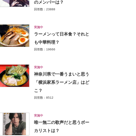
のメンバーは？
回答数：23888
実施中
ラーメンって日本食？それと
も中華料理？
回答数：19666
実施中
神奈川県で一番うまいと思う
「横浜家系ラーメン店」はど
こ？
回答数：8512
実施中
唯一無二の歌声だと思うボー
カリストは？