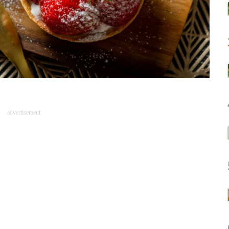
advertisement