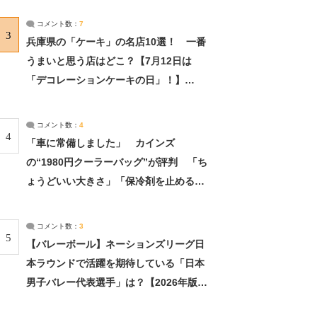
サーチ：2ページ目
コメント数：
7
3
兵庫県の「ケーキ」の名店10選！ 一番
うまいと思う店はどこ？【7月12日は
「デコレーションケーキの日」！】
（2/4） | 兵庫県 ねとらぼリサーチ：2ペ
ージ目
コメント数：
4
4
「車に常備しました」 カインズ
の“1980円クーラーバッグ”が評判 「ち
ょうどいい大きさ」「保冷剤を止めるベ
ルトが良い」（1/5） | ライフ ねとらぼ
リサーチ
コメント数：
3
5
【バレーボール】ネーションズリーグ日
本ラウンドで活躍を期待している「日本
男子バレー代表選手」は？【2026年版・
人気投票実施中】（投票結果） | スポー