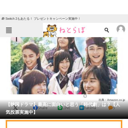
🎁 Switch 2もあたる！ プレゼントキャンペーン実施中！
ねとらぼメニュー
TOP
ニュース
エンタメ
クイズ
グルメ
地域
住まい
教育・育児
動物
リサーチ
ドラマ
2025/04/26 19:30（公開）
出典：Amazon.co.jp
会員記事
【韓国ドラマ】最高に面白いと思う「時代劇」は？【人
X
Share
LINE
hatena
5
気投票実施中】
メディア
注目記事を集めた総合ページ