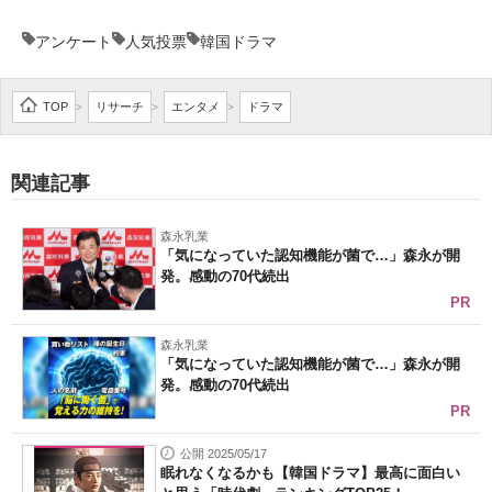
アンケート
人気投票
韓国ドラマ
TOP
リサーチ
エンタメ
ドラマ
>
>
>
関連記事
森永乳業
「気になっていた認知機能が菌で…」森永が開
発。感動の70代続出
PR
森永乳業
「気になっていた認知機能が菌で…」森永が開
発。感動の70代続出
PR
公開 2025/05/17
眠れなくなるかも【韓国ドラマ】最高に面白い