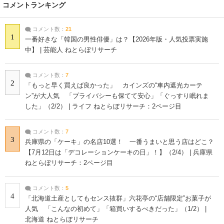
コメントランキング
コメント数：
21
1
一番好きな「韓国の男性俳優」は？【2026年版・人気投票実施
中】 | 芸能人 ねとらぼリサーチ
コメント数：
7
2
「もっと早く買えば良かった」 カインズの“車内遮光カーテ
ン”が大人気 「プライバシーも保てて安心」「ぐっすり眠れま
した」（2/2） | ライフ ねとらぼリサーチ：2ページ目
コメント数：
7
3
兵庫県の「ケーキ」の名店10選！ 一番うまいと思う店はどこ？
【7月12日は「デコレーションケーキの日」！】（2/4） | 兵庫県
ねとらぼリサーチ：2ページ目
コメント数：
5
4
「北海道土産としてもセンス抜群」六花亭の“店舗限定”お菓子が
人気 「こんなの初めて」「箱買いするべきだった」（1/2） |
北海道 ねとらぼリサーチ