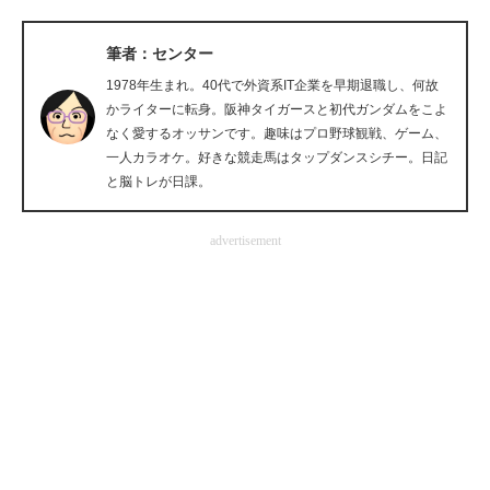
企業向けIT製品の総合サイト
筆者：センター
IT製品の技術・比較・事例
1978年生まれ。40代で外資系IT企業を早期退職し、何故
かライターに転身。阪神タイガースと初代ガンダムをこよ
製造業のIT導入・活用を支援
なく愛するオッサンです。趣味はプロ野球観戦、ゲーム、
一人カラオケ。好きな競走馬はタップダンスシチー。日記
モノづくり技術者専門サイト
と脳トレが日課。
エレクトロニクス専門サイト
advertisement
電子設計の基本と応用
エネルギーの専門メディア
建設×テクノロジーの最前線
ちょっと気になるネットの話題