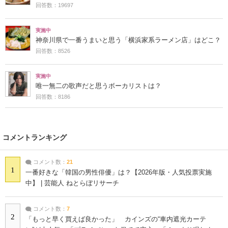
回答数：19697
実施中
神奈川県で一番うまいと思う「横浜家系ラーメン店」はどこ？
回答数：8526
実施中
唯一無二の歌声だと思うボーカリストは？
回答数：8186
コメントランキング
コメント数：
21
1
一番好きな「韓国の男性俳優」は？【2026年版・人気投票実施
中】 | 芸能人 ねとらぼリサーチ
コメント数：
7
2
「もっと早く買えば良かった」 カインズの“車内遮光カーテ