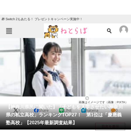
🎁 Switch 2もあたる！ プレゼントキャンペーン実施中！
ねとらぼメニュー
TOP
ニュース
エンタメ
クイズ
グルメ
地域
住まい
教育・育児
動物
リサーチ
神奈川県
2025/04/27 22:20（公開）
画像はイメージです（画像：PIXTA）
会員記事
【神奈川県民に聞いた】「子どもを入学させたい神奈川
X
Share
LINE
hatena
0
県の私立高校」ランキングTOP27！ 第1位は「慶應義
メディア
塾高校」【2025年最新調査結果】
目次を表示
注目記事を集めた総合ページ