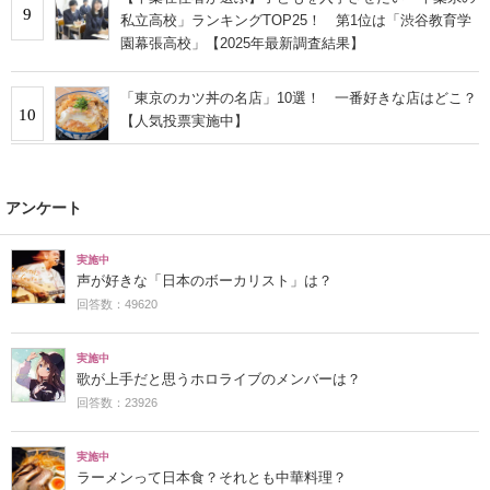
9
私立高校」ランキングTOP25！ 第1位は「渋谷教育学
園幕張高校」【2025年最新調査結果】
「東京のカツ丼の名店」10選！ 一番好きな店はどこ？
10
【人気投票実施中】
アンケート
実施中
声が好きな「日本のボーカリスト」は？
回答数：49620
実施中
歌が上手だと思うホロライブのメンバーは？
回答数：23926
実施中
ラーメンって日本食？それとも中華料理？