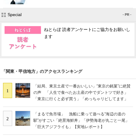
Special
- PR -
ねとらぼ 読者アンケートにご協力をお願いし
ます
「関東・甲信地方」のアクセスランキング
「結局、東京土産で一番おいしい」“東京の銘菓”に絶賛
1
の声 「人生で食べたお土産の中でダントツで好き」
「東京に行くと必ず買う」「めっちゃリピしてます」
「まるで魚市場」 漁船に乗って遊べる“海辺の道の
2
駅”がすごい「絶景海鮮丼」「伊勢海老が丸ごと一尾」
「巨大アジフライも」【実地レポート】