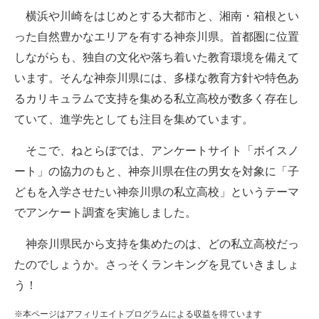
横浜や川崎をはじめとする大都市と、湘南・箱根とい
ITの今と未来を見通す
った自然豊かなエリアを有する神奈川県。首都圏に位置
しながらも、独自の文化や落ち着いた教育環境を備えて
スマホと通信の最新トレンド
います。そんな神奈川県には、多様な教育方針や特色あ
進化するPCとデバイスの未来
るカリキュラムで支持を集める私立高校が数多く存在し
ていて、進学先としても注目を集めています。
好きが集まる 比べて選べる
そこで、ねとらぼでは、アンケートサイト「ボイスノ
ビジネスと働き方のヒント
ート」の協力のもと、神奈川県在住の男女を対象に「子
AI活用のいまが分かる
どもを入学させたい神奈川県の私立高校」というテーマ
でアンケート調査を実施しました。
企業ITのトレンドを詳説
神奈川県民から支持を集めたのは、どの私立高校だっ
経営リーダーのコミュニティ
たのでしょうか。さっそくランキングを見ていきましょ
マーケ×ITの今がよく分かる
う！
ITエンジニア向け専門サイト
※本ページはアフィリエイトプログラムによる収益を得ています