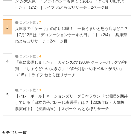
ン”が大人気 「プライバシーも保てて安心」「ぐっすり眠れま
した」（2/2） | ライフ ねとらぼリサーチ：2ページ目
コメント数：
7
3
兵庫県の「ケーキ」の名店10選！ 一番うまいと思う店はどこ？
【7月12日は「デコレーションケーキの日」！】（2/4） | 兵庫県
ねとらぼリサーチ：2ページ目
コメント数：
4
4
「車に常備しました」 カインズの“1980円クーラーバッグ”が評
判 「ちょうどいい大きさ」「保冷剤を止めるベルトが良い」
（1/5） | ライフ ねとらぼリサーチ
コメント数：
3
5
【バレーボール】ネーションズリーグ日本ラウンドで活躍を期待
している「日本男子バレー代表選手」は？【2026年版・人気投
票実施中】（投票結果） | スポーツ ねとらぼリサーチ
カテゴリ一覧