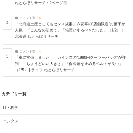
ねとらぼリサーチ：2ページ目
コメント数：
5
4
「北海道土産としてもセンス抜群」六花亭の“店舗限定”お菓子が
人気 「こんなの初めて」「箱買いするべきだった」（1/2） |
北海道 ねとらぼリサーチ
コメント数：
4
5
「車に常備しました」 カインズの“1980円クーラーバッグ”が評
判 「ちょうどいい大きさ」「保冷剤を止めるベルトが良い」
（1/5） | ライフ ねとらぼリサーチ
カテゴリ一覧
IT・科学
エンタメ