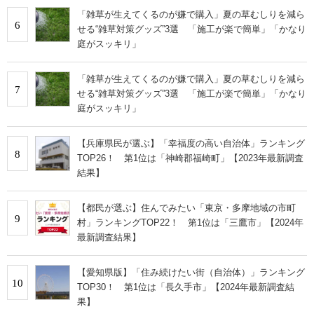
「雑草が生えてくるのが嫌で購入」夏の草むしりを減ら
6
せる“雑草対策グッズ”3選 「施工が楽で簡単」「かなり
庭がスッキリ」
「雑草が生えてくるのが嫌で購入」夏の草むしりを減ら
7
せる“雑草対策グッズ”3選 「施工が楽で簡単」「かなり
庭がスッキリ」
【兵庫県民が選ぶ】「幸福度の高い自治体」ランキング
8
TOP26！ 第1位は「神崎郡福崎町」【2023年最新調査
結果】
【都民が選ぶ】住んでみたい「東京・多摩地域の市町
9
村」ランキングTOP22！ 第1位は「三鷹市」【2024年
最新調査結果】
【愛知県版】「住み続けたい街（自治体）」ランキング
10
TOP30！ 第1位は「長久手市」【2024年最新調査結
果】