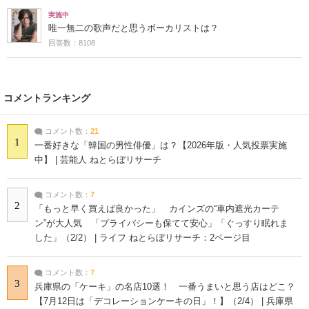
実施中
唯一無二の歌声だと思うボーカリストは？
回答数：8108
コメントランキング
コメント数：
21
1
一番好きな「韓国の男性俳優」は？【2026年版・人気投票実施
中】 | 芸能人 ねとらぼリサーチ
コメント数：
7
2
「もっと早く買えば良かった」 カインズの“車内遮光カーテ
ン”が大人気 「プライバシーも保てて安心」「ぐっすり眠れま
した」（2/2） | ライフ ねとらぼリサーチ：2ページ目
コメント数：
7
3
兵庫県の「ケーキ」の名店10選！ 一番うまいと思う店はどこ？
【7月12日は「デコレーションケーキの日」！】（2/4） | 兵庫県