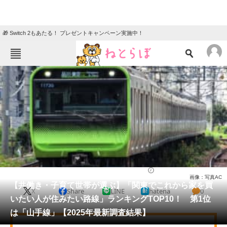
🎁 Switch 2もあたる！ プレゼントキャンペーン実施中！
ねとらぼメニュー
TOP
ニュース
エンタメ
クイズ
グルメ
地域
住まい
教育・育児
動物
リサーチ
住まい
2025/05/03 10:30（公開）
画像：写真AC
会員記事
【共働き・子育て世帯が選ぶ】「関東でこれから家を買
X
Share
LINE
hatena
0
いたい人が住みたい路線」ランキングTOP10！ 第1位
メディア
は「山手線」【2025年最新調査結果】
注目記事を集めた総合ページ