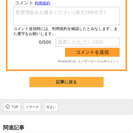
ITの今と未来を見通す
スマホと通信の最新トレンド
進化するPCとデバイスの未来
好きが集まる 比べて選べる
ビジネスと働き方のヒント
AI活用のいまが分かる
記事に戻る
企業ITのトレンドを詳説
経営リーダーのコミュニティ
TOP
リサーチ
住まい
>
>
マーケ×ITの今がよく分かる
関連記事
ITエンジニア向け専門サイト