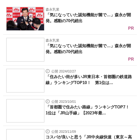
企業向けIT製品の総合サイト
森永乳業
「気になっていた認知機能が菌で…」森永が開
発。感動の70代続出
IT製品の技術・比較・事例
PR
製造業のIT導入・活用を支援
森永乳業
「気になっていた認知機能が菌で…」森永が開
モノづくり技術者専門サイト
発。感動の70代続出
PR
エレクトロニクス専門サイト
公開 2024/02/27
電子設計の基本と応用
「住みたい街が多いJR東日本・首都圏の鉄道路
線」ランキングTOP10！ 第1位は...
エネルギーの専門メディア
建設×テクノロジーの最前線
公開 2023/10/01
「首都圏で住みたい路線」ランキングTOP7！
1位は「JR山手線」【2023年最...
ちょっと気になるネットの話題
公開 2023/11/09
コスパが良いと思う「JR中央線快速（東京～高