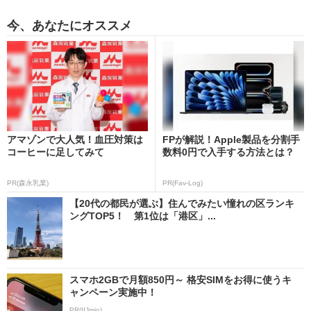
今、あなたにオススメ
アマゾンで大人気！血圧対策は
FPが解説！Apple製品を分割手
コーヒーに足してみて
数料0円で入手する方法とは？
PR(森永乳業)
PR(Fav-Log)
【20代の都民が選ぶ】住んでみたい憧れの区ランキ
ングTOP5！ 第1位は「港区」...
スマホ2GBで月額850円～ 格安SIMをお得に使うキ
ャンペーン実施中！
PR(IIJmio)