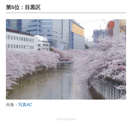
第5位：目黒区
ITの今と未来を見通す
スマホと通信の最新トレンド
進化するPCとデバイスの未来
好きが集まる 比べて選べる
ビジネスと働き方のヒント
AI活用のいまが分かる
企業ITのトレンドを詳説
経営リーダーのコミュニティ
画像：
写真AC
マーケ×ITの今がよく分かる
advertisement
ITエンジニア向け専門サイト