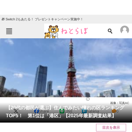
🎁 Switch 2もあたる！ プレゼントキャンペーン実施中！
ねとらぼメニュー
TOP
ニュース
エンタメ
クイズ
グルメ
地域
住まい
教育・育児
動物
リサーチ
住まい
2025/04/28 11:00（公開）
画像：写真AC
会員記事
【20代の都民が選ぶ】住んでみたい憧れの区ランキング
X
Share
LINE
hatena
0
TOP5！ 第1位は「港区」【2025年最新調査結果】
メディア
目次を表示
注目記事を集めた総合ページ