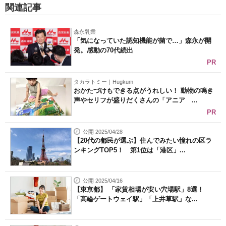
関連記事
森永乳業
「気になっていた認知機能が菌で…」森永が開
発。感動の70代続出
PR
タカラトミー｜Hugkum
おかたづけもできる点がうれしい！ 動物の鳴き
声やセリフが盛りだくさんの「アニア ...
PR
公開 2025/04/28
【20代の都民が選ぶ】住んでみたい憧れの区ラ
ンキングTOP5！ 第1位は「港区」...
公開 2025/04/16
【東京都】 「家賃相場が安い穴場駅」8選！
「高輪ゲートウェイ駅」「上井草駅」な...