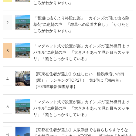
ころがわかりやすい」
「普通に抜くより格段に楽」 カインズの“泡で出る除
2
草剤”に絶賛の声 「雑草への吸着力良し」「かけたと
ころがわかりやすい」
「マグネット式で設置が楽」カインズの“室外機日よけ
3
パネル”に絶賛の声 「大きさもあって見た目もスッキ
リ」「割としっかりしている」
【関東在住者が選ぶ】永住したい「相鉄線沿いの街
4
（駅）」ランキングTOP27！ 第1位は「湘南台」
【2026年最新調査結果】
「マグネット式で設置が楽」カインズの“室外機日よけ
5
パネル”に絶賛の声 「大きさもあって見た目もスッキ
リ」「割としっかりしている」
【京都在住者が選ぶ】大阪勤務でも暮らしやすそうな
6