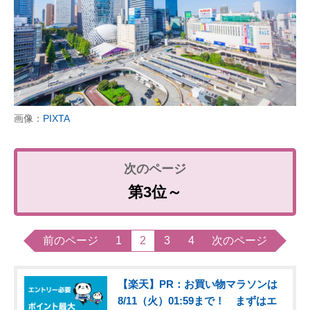
画像：
PIXTA
第3位～
前のページ
1
2
3
4
次のページ
【楽天】PR：お買い物マラソンは
8/11（火）01:59まで！ まずはエ