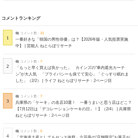
コメントランキング
コメント数：
21
1
一番好きな「韓国の男性俳優」は？【2026年版・人気投票実施
中】 | 芸能人 ねとらぼリサーチ
コメント数：
7
2
「もっと早く買えば良かった」 カインズの“車内遮光カーテ
ン”が大人気 「プライバシーも保てて安心」「ぐっすり眠れま
した」（2/2） | ライフ ねとらぼリサーチ：2ページ目
コメント数：
7
3
兵庫県の「ケーキ」の名店10選！ 一番うまいと思う店はどこ？
【7月12日は「デコレーションケーキの日」！】（2/4） | 兵庫県
ねとらぼリサーチ：2ページ目
コメント数：
5
4
「北海道土産としてもセンス抜群」六花亭の“店舗限定”お菓子が