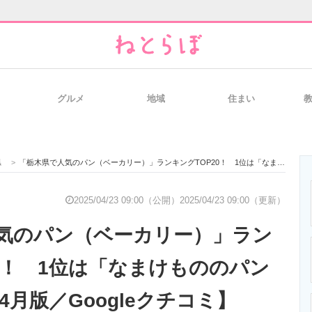
グルメ
地域
住まい
と未来を見通す
スマホと通信の最新トレンド
進化するPCとデ
県
>
「栃木県で人気のパン（ベーカリー）」ランキングTOP20！ 1位は「なまけもののパン屋」【2025年4月版／Googleクチコミ】
のいまが分かる
企業ITのトレンドを詳説
経営リーダーの
2025/04/23 09:00（公開）
2025/04/23 09:00（更新）
気のパン（ベーカリー）」ラン
T製品の総合サイト
IT製品の技術・比較・事例
製造業のIT導入
20！ 1位は「なまけもののパン
年4月版／Googleクチコミ】