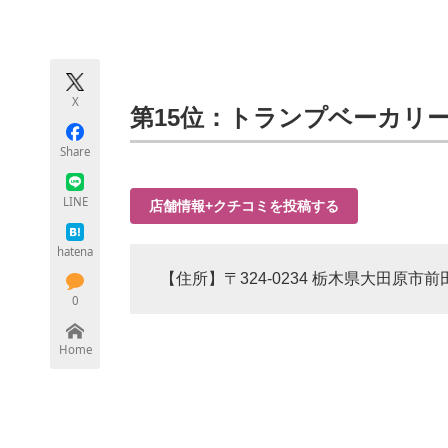
モノづくり技術者専門サイト
エレクトロ
X
ちょっと気になるネットの話題
第15位：トランプベーカリー（
Share
LINE
店舗情報+クチコミを投稿する
hatena
【住所】〒324-0234 栃木県大田原市前田
0
Home