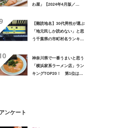
わ屋」【2024年4月版／
Googleクチコミ調べ】
9
【難読地名】30代男性が選ぶ
「地元民しか読めない」と思
う千葉県の市町村名ランキン
グTOP15！ 第1位は「印旛
10
郡酒々井町」【2024年最新調
神奈川県で一番うまいと思う
査結果】
「横浜家系ラーメン店」ラン
キングTOP20！ 第1位は
「ラーメン杉田家」【2024年
8月27日時点の投票結果】
アンケート