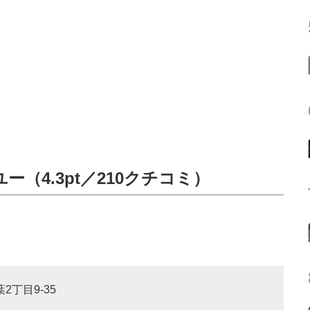
ー（4.3pt／210クチコミ）
2丁目9-35