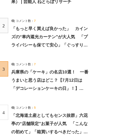
果） | 芸能人 ねとらぼリサーチ
コメント数：
7
2
「もっと早く買えば良かった」 カイン
ズの“車内遮光カーテン”が大人気 「プ
ライバシーも保てて安心」「ぐっすり眠
れました」（2/2） | ライフ ねとらぼリ
サーチ：2ページ目
コメント数：
7
3
兵庫県の「ケーキ」の名店10選！ 一番
うまいと思う店はどこ？【7月12日は
「デコレーションケーキの日」！】
（2/4） | 兵庫県 ねとらぼリサーチ：2ペ
ージ目
コメント数：
5
4
「北海道土産としてもセンス抜群」六花
亭の“店舗限定”お菓子が人気 「こんな
の初めて」「箱買いするべきだった」