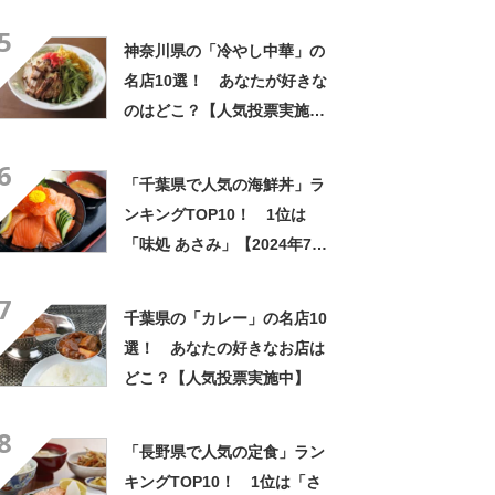
「湯もみプリン（草津温泉プ
5
リン）」【2024年最新調査結
神奈川県の「冷やし中華」の
果】
名店10選！ あなたが好きな
のはどこ？【人気投票実施
中】
6
「千葉県で人気の海鮮丼」ラ
ンキングTOP10！ 1位は
「味処 あさみ」【2024年7月
16日時点】
7
千葉県の「カレー」の名店10
選！ あなたの好きなお店は
どこ？【人気投票実施中】
8
「長野県で人気の定食」ラン
キングTOP10！ 1位は「さ