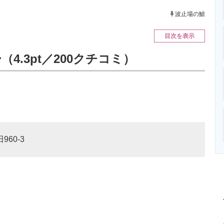
ニクス専門サイト
電子設計の基本と応用
エネルギーの専
波止場の鯱
目次を表示
4.3pt／200クチコミ）
960-3