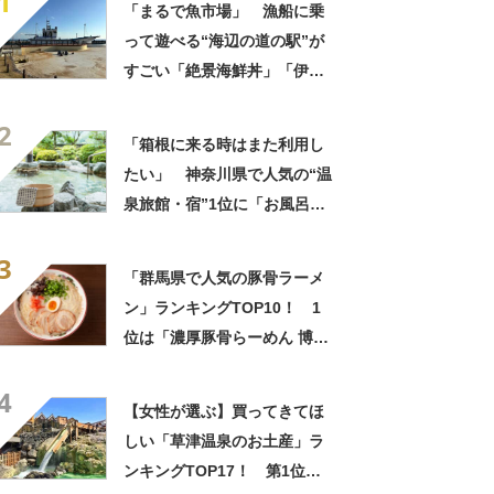
1
「まるで魚市場」 漁船に乗
って遊べる“海辺の道の駅”が
すごい「絶景海鮮丼」「伊勢
海老が丸ごと一尾」「巨大ア
2
ジフライも」【実地レポー
「箱根に来る時はまた利用し
ト】
たい」 神奈川県で人気の“温
泉旅館・宿”1位に「お風呂が
広くてビュッフェがおいし
3
い」「情緒あふれる中庭が素
「群馬県で人気の豚骨ラーメ
敵」の声
ン」ランキングTOP10！ 1
位は「濃厚豚骨らーめん 博多
一路」【2024年8月版／
4
Googleクチコミ】
【女性が選ぶ】買ってきてほ
しい「草津温泉のお土産」ラ
ンキングTOP17！ 第1位は