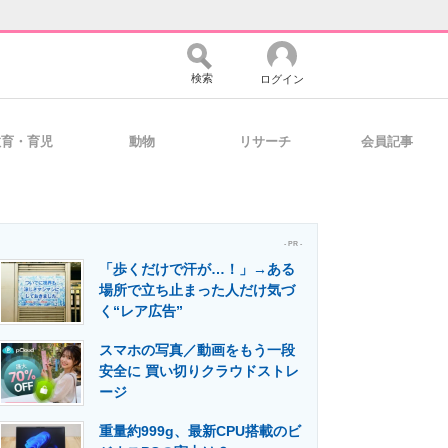
検索
ログイン
教育・育児
動物
リサーチ
会員記事
バイスの未来
好きが集まる 比べて選べる
- PR -
「歩くだけで汗が…！」→ある
コミュニティ
マーケ×ITの今がよく分かる
場所で立ち止まった人だけ気づ
く“レア広告”
スマホの写真／動画をもう一段
・活用を支援
安全に 買い切りクラウドストレ
ージ
重量約999g、最新CPU搭載のビ