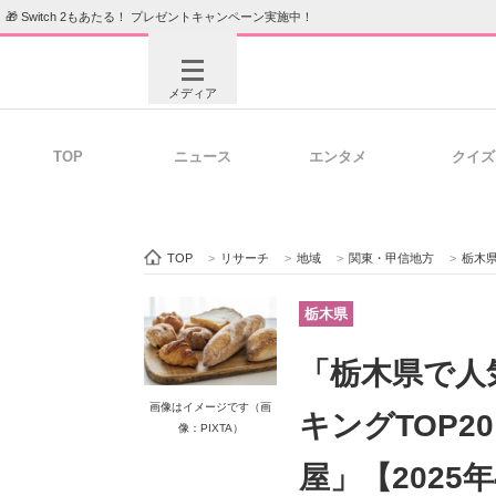
🎁 Switch 2もあたる！ プレゼントキャンペーン実施中！
メディア
TOP
ニュース
エンタメ
クイズ
注目記事を集めた総合ページ
ITの今
TOP
>
リサーチ
>
地域
>
関東・甲信地方
>
栃木
ビジネスと働き方のヒント
AI活用
栃木県
「栃木県で人
ITエンジニア向け専門サイト
企業向けI
画像はイメージです（画
キングTOP
像：PIXTA）
屋」【2025