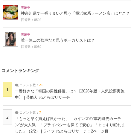
実施中
神奈川県で一番うまいと思う「横浜家系ラーメン店」はどこ？
回答数：8502
実施中
唯一無二の歌声だと思うボーカリストは？
回答数：8069
コメントランキング
コメント数：
21
1
一番好きな「韓国の男性俳優」は？【2026年版・人気投票実施
中】 | 芸能人 ねとらぼリサーチ
コメント数：
7
2
「もっと早く買えば良かった」 カインズの“車内遮光カーテ
ン”が大人気 「プライバシーも保てて安心」「ぐっすり眠れま
した」（2/2） | ライフ ねとらぼリサーチ：2ページ目