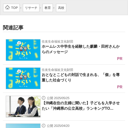
企業向けIT製品の総合サイト
TOP
リサーチ
教育
高校
>
>
>
IT製品の技術・比較・事例
関連記事
製造業のIT導入・活用を支援
住友生命福祉文化財団
モノづくり技術者専門サイト
ホームレス中学生を経験した麒麟・田村さんか
らのメッセージ
エレクトロニクス専門サイト
PR
電子設計の基本と応用
住友生命福祉文化財団
おとなとこどもの対話で生まれる、「個」を尊
重した社会づくり
エネルギーの専門メディア
PR
建設×テクノロジーの最前線
公開 2025/05/25
【沖縄在住の主婦に聞いた】子どもを入学させ
ちょっと気になるネットの話題
たい「沖縄県の公立高校」ランキングTO...
公開 2025/04/20