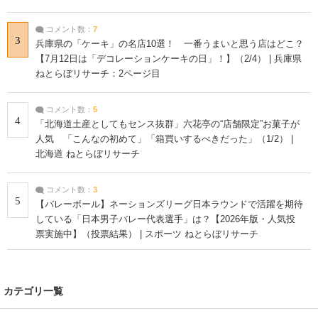
コメント数：
7
3
兵庫県の「ケーキ」の名店10選！ 一番うまいと思う店はどこ？
【7月12日は「デコレーションケーキの日」！】（2/4） | 兵庫県
ねとらぼリサーチ：2ページ目
コメント数：
5
4
「北海道土産としてもセンス抜群」六花亭の“店舗限定”お菓子が
人気 「こんなの初めて」「箱買いするべきだった」（1/2） |
北海道 ねとらぼリサーチ
コメント数：
3
5
【バレーボール】ネーションズリーグ日本ラウンドで活躍を期待
している「日本男子バレー代表選手」は？【2026年版・人気投
票実施中】（投票結果） | スポーツ ねとらぼリサーチ
カテゴリ一覧