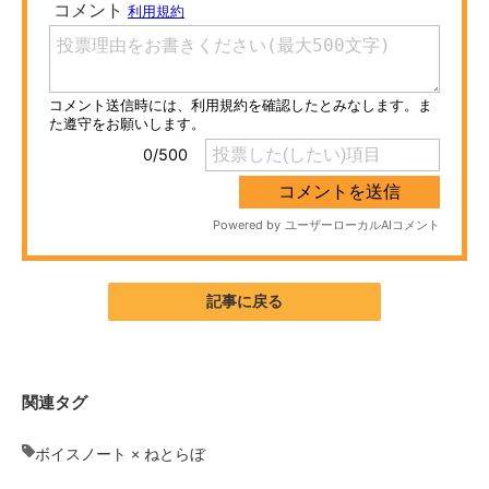
ITの今と未来を見通す
スマホと通信の最新トレンド
進化するPCとデバイスの未来
好きが集まる 比べて選べる
ビジネスと働き方のヒント
AI活用のいまが分かる
記事に戻る
企業ITのトレンドを詳説
経営リーダーのコミュニティ
関連タグ
マーケ×ITの今がよく分かる
ボイスノート × ねとらぼ
ITエンジニア向け専門サイト