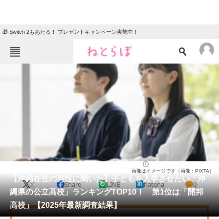
🎁 Switch 2もあたる！ プレゼントキャンペーン実施中！
ねとらぼメニュー
TOP
ニュース
エンタメ
クイズ
グルメ
地域
住まい
教育・育児
動物
リサーチ
高校
2025/04/29 10:20（公開）
画像はイメージです（画像：PIXTA）
会員記事
【沖縄在住の男性に聞いた】子どもを入学させたい「沖
X
Share
LINE
hatena
0
縄県の公立高校」ランキングTOP10！ 第1位は「開邦
メディア
高校」【2025年最新調査結果】
注目記事を集めた総合ページ