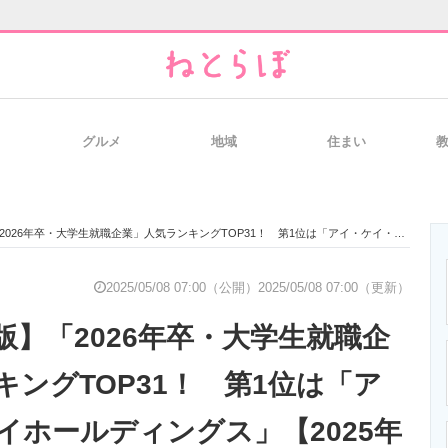
グルメ
地域
住まい
と未来を見通す
スマホと通信の最新トレンド
進化するPCとデ
卒・大学生就職企業」人気ランキングTOP31！ 第1位は「アイ・ケイ・ケイホールディングス」【2025年最新調査結果】
のいまが分かる
企業ITのトレンドを詳説
経営リーダーの
2025/05/08 07:00（公開）
2025/05/08 07:00（更新）
版】「2026年卒・大学生就職企
T製品の総合サイト
IT製品の技術・比較・事例
製造業のIT導入
キングTOP31！ 第1位は「ア
イホールディングス」【2025年