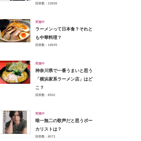
回答数：23836
実施中
ラーメンって日本食？それと
も中華料理？
回答数：19635
実施中
神奈川県で一番うまいと思う
「横浜家系ラーメン店」はど
こ？
回答数：8502
実施中
唯一無二の歌声だと思うボー
カリストは？
回答数：8072