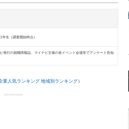
院1年生（調査開始時点）
ナビ発行の就職情報誌、マイナビ主催の各イベント会場等でアンケート告知
就職企業人気ランキング 地域別ランキング
）
advertisement