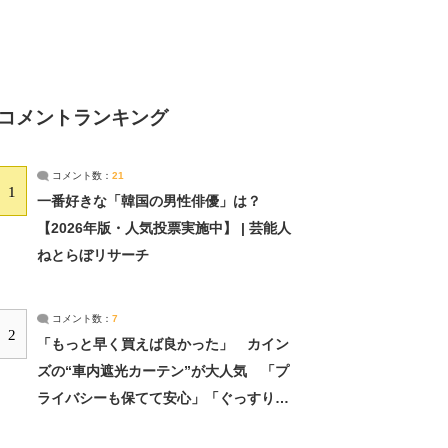
コメントランキング
コメント数：
21
1
一番好きな「韓国の男性俳優」は？
【2026年版・人気投票実施中】 | 芸能人
ねとらぼリサーチ
コメント数：
7
2
「もっと早く買えば良かった」 カイン
ズの“車内遮光カーテン”が大人気 「プ
ライバシーも保てて安心」「ぐっすり眠
れました」（2/2） | ライフ ねとらぼリ