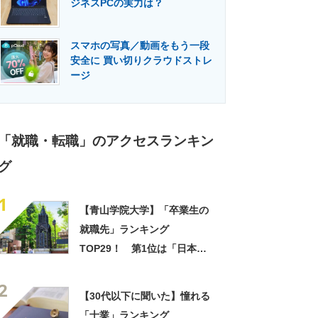
ジネスPCの実力は？
門メディア
建設×テクノロジーの最前線
スマホの写真／動画をもう一段
安全に 買い切りクラウドストレ
ージ
「就職・転職」のアクセスランキン
グ
1
【青山学院大学】「卒業生の
就職先」ランキング
TOP29！ 第1位は「日本航
空」【2023年度版】
2
【30代以下に聞いた】憧れる
「士業」ランキング