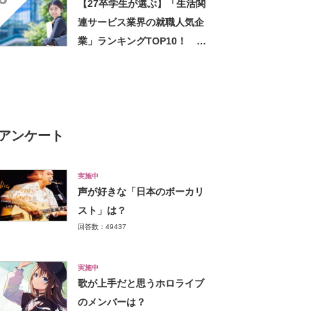
【27卒学生が選ぶ】「生活関
連サービス業界の就職人気企
業」ランキングTOP10！ 第
1位は「日本郵政グループ（日
本郵便）」【2025年最新調査
結果】
アンケート
実施中
声が好きな「日本のボーカリ
スト」は？
回答数：49437
実施中
歌が上手だと思うホロライブ
のメンバーは？