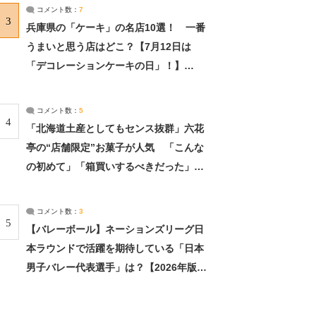
サーチ：2ページ目
コメント数：
7
3
兵庫県の「ケーキ」の名店10選！ 一番
うまいと思う店はどこ？【7月12日は
「デコレーションケーキの日」！】
（2/4） | 兵庫県 ねとらぼリサーチ：2ペ
ージ目
コメント数：
5
4
「北海道土産としてもセンス抜群」六花
亭の“店舗限定”お菓子が人気 「こんな
の初めて」「箱買いするべきだった」
（1/2） | 北海道 ねとらぼリサーチ
コメント数：
3
5
【バレーボール】ネーションズリーグ日
本ラウンドで活躍を期待している「日本
男子バレー代表選手」は？【2026年版・
人気投票実施中】（投票結果） | スポー
ツ ねとらぼリサーチ