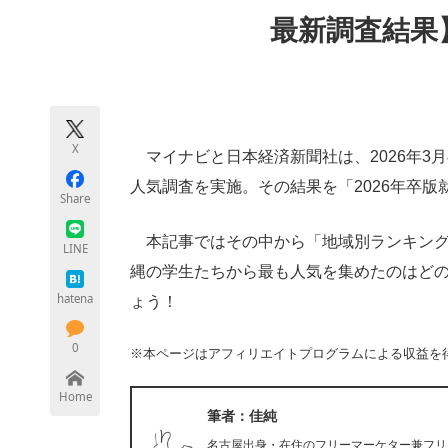
モノづくり技術者専門サイト
エレクトロ
最新調査結果
ちょっと気になるネットの話題
X
マイナビと日本経済新聞社は、2026年3
人気調査を実施。その結果を「2026年卒
Share
本記事ではその中から「地域別ランキング」
LINE
縄の学生たちから最も人気を集めたのはど
hatena
ょう！
0
※本ページはアフィリエイトプログラムによる収益を
Home
筆者：佳純
名古屋出身・在住のフリーマーケター兼フリ