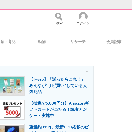
検索
ログイン
教育・育児
動物
リサーチ
会員記事
バイスの未来
好きが集まる 比べて選べる
- PR -
【iHerb】「迷ったらこれ！」
コミュニティ
マーケ×ITの今がよく分かる
みんなが"リピ買い"している人
気商品
【抽選で5,000円分】Amazonギ
・活用を支援
フトカードが当たる！読者アン
ケート実施中
重量約999g、最新CPU搭載のビ