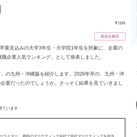
ニクス専門サイト
電子設計の基本と応用
エネルギーの専
】
佳純
目次を表示
月卒業見込みの大学3年生・大学院1年生を対象に、企業の
版就職企業人気ランキング」として発表しました。
の九州・沖縄版を紹介します。2026年卒の、九州・沖
の企業だったのでしょうか。さっそく結果を見ていきまし
得ています
ーライター。 都内のマーケティング会社で自社マーケティングを担当