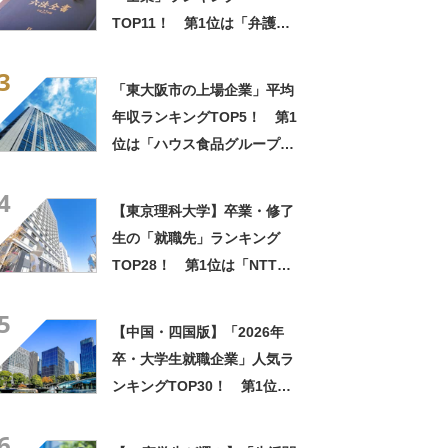
TOP11！ 第1位は「弁護
士」【2024年最新調査結果】
3
「東大阪市の上場企業」平均
年収ランキングTOP5！ 第1
位は「ハウス食品グループ本
社」【2024年最新調査結果】
4
【東京理科大学】卒業・修了
生の「就職先」ランキング
TOP28！ 第1位は「NTTデ
ータ」【2023年度版】
5
【中国・四国版】「2026年
卒・大学生就職企業」人気ラ
ンキングTOP30！ 第1位は
「マツダ」【2025年最新調査
6
結果】