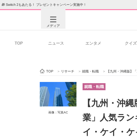
🎁 Switch 2もあたる！ プレゼントキャンペーン実施中！
メディア
TOP
ニュース
エンタメ
クイズ
注目記事を集めた総合ページ
ITの今
TOP
>
リサーチ
>
就職・転職
>
【九州・沖縄版】「2026年
ビジネスと働き方のヒント
AI活用
就職・転職
【九州・沖縄
ITエンジニア向け専門サイト
企業向けI
画像：写真AC
業」人気ラン
イ・ケイ・ケ