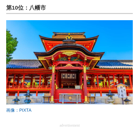
第10位：八幡市
ITの今と未来を見通す
スマホと通信の最新トレンド
進化するPCとデバイスの未来
好きが集まる 比べて選べる
ビジネスと働き方のヒント
AI活用のいまが分かる
企業ITのトレンドを詳説
経営リーダーのコミュニティ
画像：PIXTA
マーケ×ITの今がよく分かる
advertisement
ITエンジニア向け専門サイト