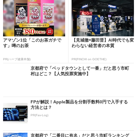
アマゾン1位「このお茶ガチで
【見城徹×藤田晋】AI時代でも変
す」噂のお茶
わらない経営者の本質
PR(ハーブ健康本舗)
PR(FINCHI on GOETHE)
京都府で「ベッドタウンとして一番」だと思う市町
村はどこ？【人気投票実施中】
FPが解説！Apple製品を分割手数料0円で入手する
方法とは？
PR(Fav-Log)
京都府で「二番目に有名」だと思う市町ランキング