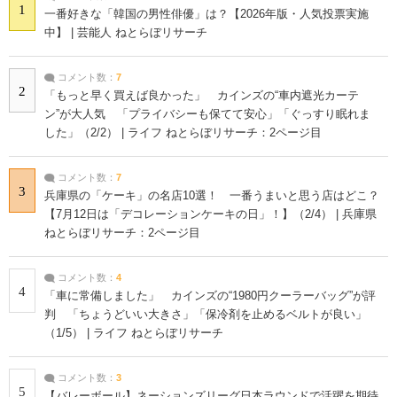
1
一番好きな「韓国の男性俳優」は？【2026年版・人気投票実施
中】 | 芸能人 ねとらぼリサーチ
コメント数：
7
2
「もっと早く買えば良かった」 カインズの“車内遮光カーテ
ン”が大人気 「プライバシーも保てて安心」「ぐっすり眠れま
した」（2/2） | ライフ ねとらぼリサーチ：2ページ目
コメント数：
7
3
兵庫県の「ケーキ」の名店10選！ 一番うまいと思う店はどこ？
【7月12日は「デコレーションケーキの日」！】（2/4） | 兵庫県
ねとらぼリサーチ：2ページ目
コメント数：
4
4
「車に常備しました」 カインズの“1980円クーラーバッグ”が評
判 「ちょうどいい大きさ」「保冷剤を止めるベルトが良い」
（1/5） | ライフ ねとらぼリサーチ
コメント数：
3
5
【バレーボール】ネーションズリーグ日本ラウンドで活躍を期待