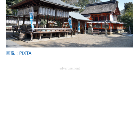
画像：PIXTA
advertisement