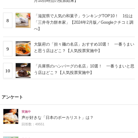
月10日時点の投票結果】
「滋賀県で人気の和菓子」ランキングTOP10！ 1位は
8
「三井寺力餅本家」【2024年2月版／Googleクチコミ調
べ】
大阪府の「担々麺の名店」おすすめ10選！ 一番うまい
9
と思う店はどこ？【人気投票実施中】
「兵庫県のハンバーグの名店」10選！ 一番うまいと思
10
う店はどこ？【人気投票実施中】
アンケート
実施中
声が好きな「日本のボーカリスト」は？
回答数：49551