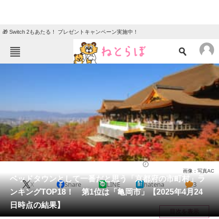
🎁 Switch 2もあたる！ プレゼントキャンペーン実施中！
ねとらぼメニュー
TOP
ニュース
エンタメ
クイズ
グルメ
地域
住まい
教育・育児
動物
リサーチ
京都府
2025/05/11 11:30（公開）
画像：写真AC
会員記事
ベッドタウンとして一番だと思う「京都府の市町村」ラ
X
Share
LINE
hatena
3
ンキングTOP18！ 第1位は「亀岡市」【2025年4月24
メディア
日時点の結果】
目次を表示
注目記事を集めた総合ページ