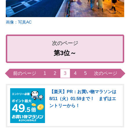
画像：写真AC
第3位～
前のページ
1
2
3
4
5
次のページ
【楽天】PR：お買い物マラソンは
8/11（火）01:59まで！ まずはエ
ントリーから！