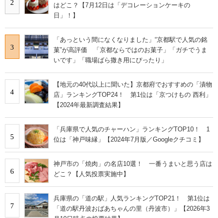
2
はどこ？【7月12日は「デコレーションケーキの
日」！】
「あっという間になくなりました」“京都駅で人気の銘
3
菓”が高評価 「京都ならではのお菓子」「ガチでうま
いです」「職場ばら撒き用にぴったり」
【地元の40代以上に聞いた】京都府でおすすめの「漬物
4
店」ランキングTOP24！ 第1位は「京つけもの 西利」
【2024年最新調査結果】
「兵庫県で人気のチャーハン」ランキングTOP10！ 1
5
位は「神戸味縁」【2024年7月版／Googleクチコミ】
神戸市の「焼肉」の名店10選！ 一番うまいと思う店は
6
どこ？【人気投票実施中】
兵庫県の「道の駅」人気ランキングTOP21！ 第1位は
7
「道の駅丹波おばあちゃんの里（丹波市）」【2026年3