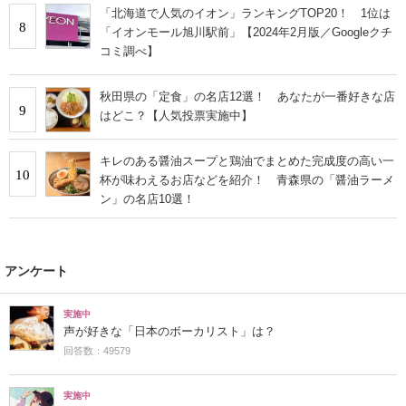
「北海道で人気のイオン」ランキングTOP20！ 1位は
8
「イオンモール旭川駅前」【2024年2月版／Googleクチ
コミ調べ】
秋田県の「定食」の名店12選！ あなたが一番好きな店
9
はどこ？【人気投票実施中】
キレのある醤油スープと鶏油でまとめた完成度の高い一
10
杯が味わえるお店などを紹介！ 青森県の「醤油ラーメ
ン」の名店10選！
アンケート
実施中
声が好きな「日本のボーカリスト」は？
回答数：49579
実施中