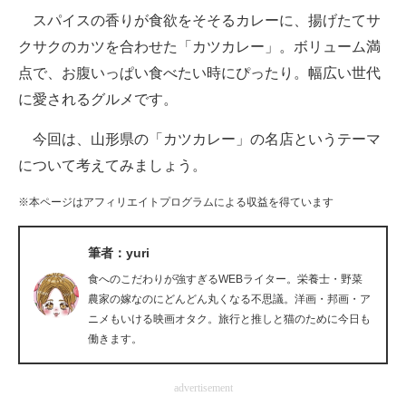
スパイスの香りが食欲をそそるカレーに、揚げたてサ
ITの今と未来を見通す
クサクのカツを合わせた「カツカレー」。ボリューム満
点で、お腹いっぱい食べたい時にぴったり。幅広い世代
スマホと通信の最新トレンド
に愛されるグルメです。
進化するPCとデバイスの未来
今回は、山形県の「カツカレー」の名店というテーマ
好きが集まる 比べて選べる
について考えてみましょう。
ビジネスと働き方のヒント
※本ページはアフィリエイトプログラムによる収益を得ています
AI活用のいまが分かる
筆者：yuri
企業ITのトレンドを詳説
食へのこだわりが強すぎるWEBライター。栄養士・野菜
農家の嫁なのにどんどん丸くなる不思議。洋画・邦画・ア
経営リーダーのコミュニティ
ニメもいける映画オタク。旅行と推しと猫のために今日も
働きます。
マーケ×ITの今がよく分かる
advertisement
ITエンジニア向け専門サイト