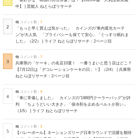
中】 | 芸能人 ねとらぼリサーチ
コメント数：
7
2
「もっと早く買えば良かった」 カインズの“車内遮光カーテ
ン”が大人気 「プライバシーも保てて安心」「ぐっすり眠れま
した」（2/2） | ライフ ねとらぼリサーチ：2ページ目
コメント数：
7
3
兵庫県の「ケーキ」の名店10選！ 一番うまいと思う店はどこ？
【7月12日は「デコレーションケーキの日」！】（2/4） | 兵庫県
ねとらぼリサーチ：2ページ目
コメント数：
4
4
「車に常備しました」 カインズの“1980円クーラーバッグ”が評
判 「ちょうどいい大きさ」「保冷剤を止めるベルトが良い」
（1/5） | ライフ ねとらぼリサーチ
コメント数：
3
5
【バレーボール】ネーションズリーグ日本ラウンドで活躍を期待