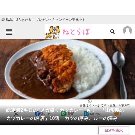
🎁 Switch 2もあたる！ プレゼントキャンペーン実施中！
ねとらぼメニュー
TOP
ニュース
エンタメ
クイズ
グルメ
地域
住まい
教育・育児
動物
リサーチ
山形県
2025/05/07 11:30（公開）
画像はイメージです（画像：写真AC）
会員記事
総重量2キロの“メガ盛りカツカレー”も！ 「山形県の
X
Share
LINE
hatena
1
カツカレーの名店」10選 カツの厚み、ルーの深み
メディア
目次を表示
注目記事を集めた総合ページ