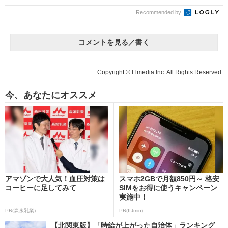
Recommended by
コメントを見る／書く
Copyright © ITmedia Inc. All Rights Reserved.
今、あなたにオススメ
アマゾンで大人気！血圧対策は
スマホ2GBで月額850円～ 格安
コーヒーに足してみて
SIMをお得に使うキャンペーン
実施中！
PR(森永乳業)
PR(IIJmio)
【北関東版】「時給が上がった自治体」ランキング