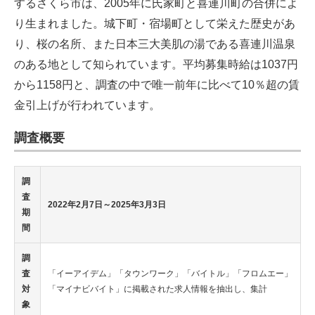
するさくら市は、2005年に氏家町と喜連川町の合併によ
り生まれました。城下町・宿場町として栄えた歴史があ
り、桜の名所、また日本三大美肌の湯である喜連川温泉
のある地として知られています。平均募集時給は1037円
から1158円と、調査の中で唯一前年に比べて10％超の賃
金引上げが行われています。
調査概要
調
査
2022年2月7日～2025年3月3日
期
間
調
査
「イーアイデム」「タウンワーク」「バイトル」「フロムエー」
対
「マイナビバイト」に掲載された求人情報を抽出し、集計
象