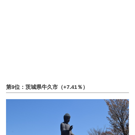
企業向けIT製品の総合サイト
IT製品の技術・比較・事例
製造業のIT導入・活用を支援
モノづくり技術者専門サイト
エレクトロニクス専門サイト
電子設計の基本と応用
エネルギーの専門メディア
第9位：茨城県牛久市（+7.41％）
建設×テクノロジーの最前線
ちょっと気になるネットの話題