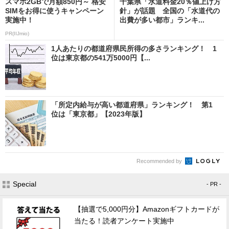
スマホ2GBで月額850円～ 格安
千葉県「水道料金20％値上げ方
SIMをお得に使うキャンペーン
針」が話題 全国の「水道代の
実施中！
出費が多い都市」ランキ...
PR(IIJmio)
1人あたりの都道府県民所得の多さランキング！ 1
位は東京都の541万5000円【...
「所定内給与が高い都道府県」ランキング！ 第1
位は「東京都」【2023年版】
Recommended by
Special
- PR -
【抽選で5,000円分】Amazonギフトカードが
当たる！読者アンケート実施中