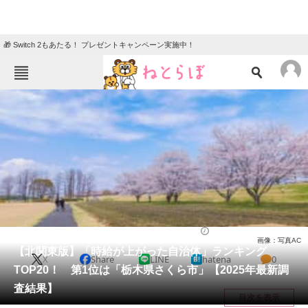
🎁 Switch 2もあたる！ プレゼントキャンペーン実施中！
ねとらぼメニュー
TOP
ニュース
エンタメ
クイズ
グルメ
地域
住まい
教育・育児
動物
リサーチ
経済
2025/05/05 20:10（公開）
画像：写真AC
会員記事
【北関東版】「時給が上がった自治体」ランキング
X
Share
LINE
hatena
0
TOP20！ 第1位は「栃木県さくら市」【2025年最新調
メディア
査結果】
目次を表示
注目記事を集めた総合ページ