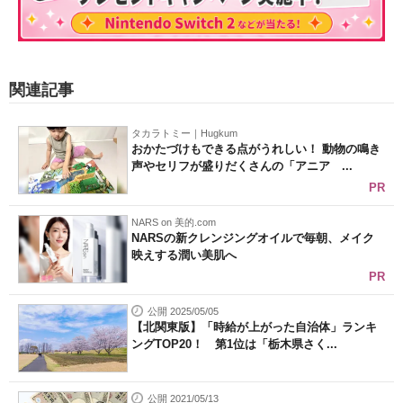
関連記事
タカラトミー｜Hugkum
おかたづけもできる点がうれしい！ 動物の鳴き
声やセリフが盛りだくさんの「アニア ...
PR
NARS on 美的.com
NARSの新クレンジングオイルで毎朝、メイク
映えする潤い美肌へ
PR
公開 2025/05/05
【北関東版】「時給が上がった自治体」ランキ
ングTOP20！ 第1位は「栃木県さく...
公開 2021/05/13