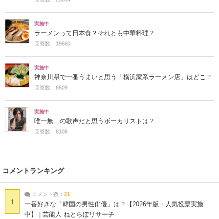
実施中
ラーメンって日本食？それとも中華料理？
回答数：19660
実施中
神奈川県で一番うまいと思う「横浜家系ラーメン店」はどこ？
回答数：8509
実施中
唯一無二の歌声だと思うボーカリストは？
回答数：8108
コメントランキング
コメント数：
21
1
一番好きな「韓国の男性俳優」は？【2026年版・人気投票実施
中】 | 芸能人 ねとらぼリサーチ