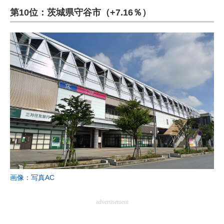
第10位：茨城県守谷市（+7.16％）
ITの今と未来を見通す
スマホと通信の最新トレンド
進化するPCとデバイスの未来
好きが集まる 比べて選べる
ビジネスと働き方のヒント
AI活用のいまが分かる
企業ITのトレンドを詳説
経営リーダーのコミュニティ
画像：写真AC
マーケ×ITの今がよく分かる
advertisement
ITエンジニア向け専門サイト