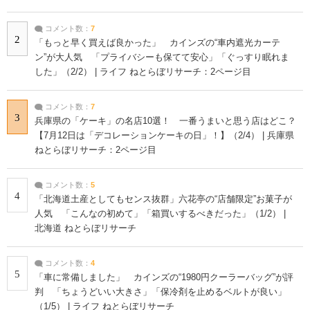
コメント数：
7
2
「もっと早く買えば良かった」 カインズの“車内遮光カーテ
ン”が大人気 「プライバシーも保てて安心」「ぐっすり眠れま
した」（2/2） | ライフ ねとらぼリサーチ：2ページ目
コメント数：
7
3
兵庫県の「ケーキ」の名店10選！ 一番うまいと思う店はどこ？
【7月12日は「デコレーションケーキの日」！】（2/4） | 兵庫県
ねとらぼリサーチ：2ページ目
コメント数：
5
4
「北海道土産としてもセンス抜群」六花亭の“店舗限定”お菓子が
人気 「こんなの初めて」「箱買いするべきだった」（1/2） |
北海道 ねとらぼリサーチ
コメント数：
4
5
「車に常備しました」 カインズの“1980円クーラーバッグ”が評
判 「ちょうどいい大きさ」「保冷剤を止めるベルトが良い」
（1/5） | ライフ ねとらぼリサーチ