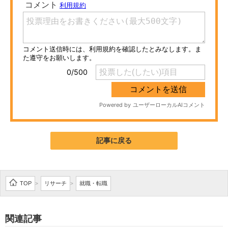
ITの今と未来を見通す
スマホと通信の最新トレンド
進化するPCとデバイスの未来
好きが集まる 比べて選べる
ビジネスと働き方のヒント
AI活用のいまが分かる
記事に戻る
企業ITのトレンドを詳説
経営リーダーのコミュニティ
TOP
リサーチ
就職・転職
>
>
マーケ×ITの今がよく分かる
関連記事
ITエンジニア向け専門サイト