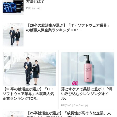
方法とは？
PR(Fav-Log)
【26卒の就活生が選ぶ】「IT・ソフトウェア業界」
の就職人気企業ランキングTOP...
【26卒の就活生が選ぶ】「IT・
落とすケアで美肌に差が！〝潤
ソフトウェア業界」の就職人気
い呼び込むクレンジングオイ
企業ランキングTOP...
ル〟
PR(DHC｜CanCam.jp)
【25卒就活生が選ぶ】「成長性が高そうな企業」人