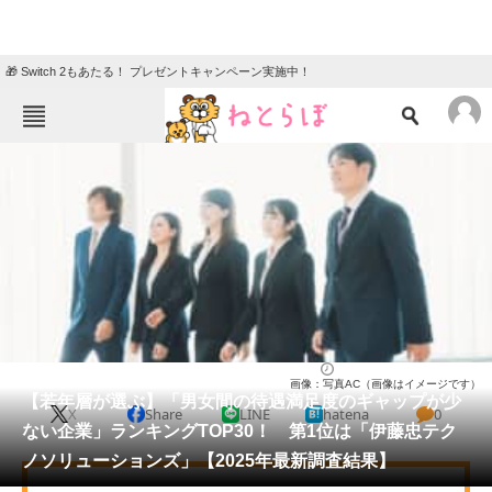
🎁 Switch 2もあたる！ プレゼントキャンペーン実施中！
ねとらぼメニュー
TOP
ニュース
エンタメ
クイズ
グルメ
地域
住まい
教育・育児
動物
リサーチ
就職・転職
2025/05/10 19:40（公開）
画像：写真AC（画像はイメージです）
会員記事
【若年層が選ぶ】「男女間の待遇満足度のギャップが少
X
Share
LINE
hatena
0
ない企業」ランキングTOP30！ 第1位は「伊藤忠テク
メディア
ノソリューションズ」【2025年最新調査結果】
注目記事を集めた総合ページ