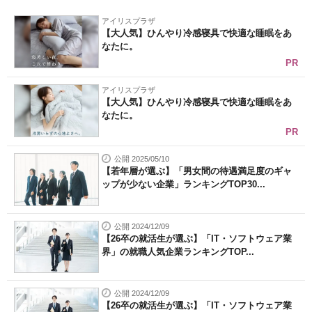
企業向けIT製品の総合サイト
アイリスプラザ
【大人気】ひんやり冷感寝具で快適な睡眠をあ
なたに。
IT製品の技術・比較・事例
PR
製造業のIT導入・活用を支援
アイリスプラザ
【大人気】ひんやり冷感寝具で快適な睡眠をあ
モノづくり技術者専門サイト
なたに。
PR
エレクトロニクス専門サイト
公開 2025/05/10
電子設計の基本と応用
【若年層が選ぶ】「男女間の待遇満足度のギャ
ップが少ない企業」ランキングTOP30...
エネルギーの専門メディア
建設×テクノロジーの最前線
公開 2024/12/09
【26卒の就活生が選ぶ】「IT・ソフトウェア業
界」の就職人気企業ランキングTOP...
ちょっと気になるネットの話題
公開 2024/12/09
【26卒の就活生が選ぶ】「IT・ソフトウェア業