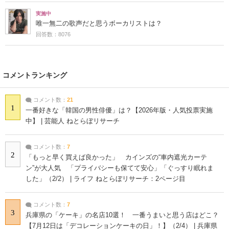
実施中
唯一無二の歌声だと思うボーカリストは？
回答数：8076
コメントランキング
コメント数：
21
1
一番好きな「韓国の男性俳優」は？【2026年版・人気投票実施
中】 | 芸能人 ねとらぼリサーチ
コメント数：
7
2
「もっと早く買えば良かった」 カインズの“車内遮光カーテ
ン”が大人気 「プライバシーも保てて安心」「ぐっすり眠れま
した」（2/2） | ライフ ねとらぼリサーチ：2ページ目
コメント数：
7
3
兵庫県の「ケーキ」の名店10選！ 一番うまいと思う店はどこ？
【7月12日は「デコレーションケーキの日」！】（2/4） | 兵庫県