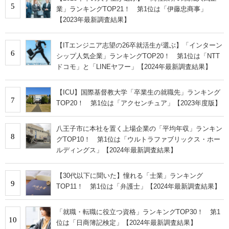
5
業」ランキングTOP21！ 第1位は「伊藤忠商事」
【2023年最新調査結果】
【ITエンジニア志望の26卒就活生が選ぶ】「インターン
6
シップ人気企業」ランキングTOP20！ 第1位は「NTT
ドコモ」と「LINEヤフー」【2024年最新調査結果】
【ICU】国際基督教大学「卒業生の就職先」ランキング
7
TOP20！ 第1位は「アクセンチュア」【2023年度版】
八王子市に本社を置く上場企業の「平均年収」ランキン
8
グTOP10！ 第1位は「ウルトラファブリックス・ホー
ルディングス」【2024年最新調査結果】
【30代以下に聞いた】憧れる「士業」ランキング
9
TOP11！ 第1位は「弁護士」【2024年最新調査結果】
「就職・転職に役立つ資格」ランキングTOP30！ 第1
10
位は「日商簿記検定」【2024年最新調査結果】