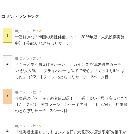
コメントランキング
コメント数：
21
1
一番好きな「韓国の男性俳優」は？【2026年版・人気投票実施
中】 | 芸能人 ねとらぼリサーチ
コメント数：
7
2
「もっと早く買えば良かった」 カインズの“車内遮光カーテ
ン”が大人気 「プライバシーも保てて安心」「ぐっすり眠れま
した」（2/2） | ライフ ねとらぼリサーチ：2ページ目
コメント数：
7
3
兵庫県の「ケーキ」の名店10選！ 一番うまいと思う店はどこ？
【7月12日は「デコレーションケーキの日」！】（2/4） | 兵庫県
ねとらぼリサーチ：2ページ目
コメント数：
5
4
「北海道土産としてもセンス抜群」六花亭の“店舗限定”お菓子が