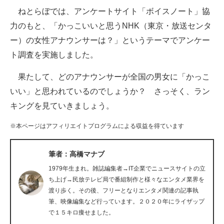
ねとらぼでは、アンケートサイト「ボイスノート」協
ITの今と未来を見通す
力のもと、「かっこいいと思うNHK（東京・放送センタ
ー）の女性アナウンサーは？」というテーマでアンケー
スマホと通信の最新トレンド
ト調査を実施しました。
進化するPCとデバイスの未来
果たして、どのアナウンサーが全国の男女に「かっこ
好きが集まる 比べて選べる
いい」と思われているのでしょうか？ さっそく、ラン
キングを見ていきましょう。
ビジネスと働き方のヒント
※本ページはアフィリエイトプログラムによる収益を得ています
AI活用のいまが分かる
企業ITのトレンドを詳説
筆者：高橋マナブ
1979年生まれ。雑誌編集者→IT企業でニュースサイトの立
経営リーダーのコミュニティ
ち上げ→民放テレビ局で番組制作と様々なエンタメ業界を
渡り歩く。その後、フリーとなりエンタメ関連の記事執
マーケ×ITの今がよく分かる
筆、映像編集など行っています。２０２０年にライザップ
で１５キロ痩せました。
ITエンジニア向け専門サイト