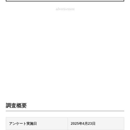
企業向けIT製品の総合サイト
advertisement
IT製品の技術・比較・事例
製造業のIT導入・活用を支援
モノづくり技術者専門サイト
エレクトロニクス専門サイト
電子設計の基本と応用
エネルギーの専門メディア
建設×テクノロジーの最前線
調査概要
ちょっと気になるネットの話題
アンケート実施日
2025年4月23日