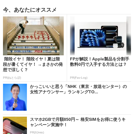
今、あなたにオススメ
階段イヤ！ 階段イヤ！夏は階
FPが解説！Apple製品を分割手
段が暑くてイヤ！ →まさかの発
数料0円で入手する方法とは？
想で涼しく？
PR(ねとらぼ)
PR(Fav-Log)
かっこいいと思う「NHK（東京・放送センター）の
女性アナウンサー」ランキングTO...
スマホ2GBで月額850円～ 格安SIMをお得に使うキ
ャンペーン実施中！
PR(IIJmio)