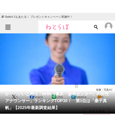
🎁 Switch 2もあたる！ プレゼントキャンペーン実施中！
ねとらぼメニュー
TOP
ニュース
エンタメ
クイズ
グルメ
地域
住まい
教育・育児
動物
リサーチ
アナウンサー
2025/05/11 23:10（公開）
画像：写真AC
会員記事
かっこいいと思う「NHK（東京・放送センター）の女性
X
Share
LINE
hatena
0
アナウンサー」ランキングTOP30！ 第1位は「桑子真
メディア
帆」【2025年最新調査結果】
目次を表示
注目記事を集めた総合ページ