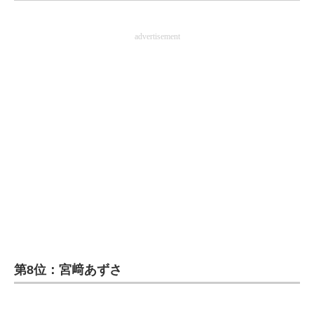
企業向けIT製品の総合サイト
advertisement
IT製品の技術・比較・事例
製造業のIT導入・活用を支援
モノづくり技術者専門サイト
エレクトロニクス専門サイト
電子設計の基本と応用
エネルギーの専門メディア
建設×テクノロジーの最前線
ちょっと気になるネットの話題
第8位：宮﨑あずさ