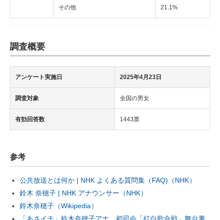
その他
21.1%
調査概要
アンケート実施日
2025年4月23日
調査対象
全国の男女
有効回答数
1443票
参考
公共放送とは何か | NHK よくある質問集（FAQ)（NHK）
鈴木 奈穂子 | NHK アナウンサー（NHK）
鈴木奈穂子（Wikipedia）
「あさイチ」鈴木奈穂子アナ、初司会「紅白歌合戦」舞台裏