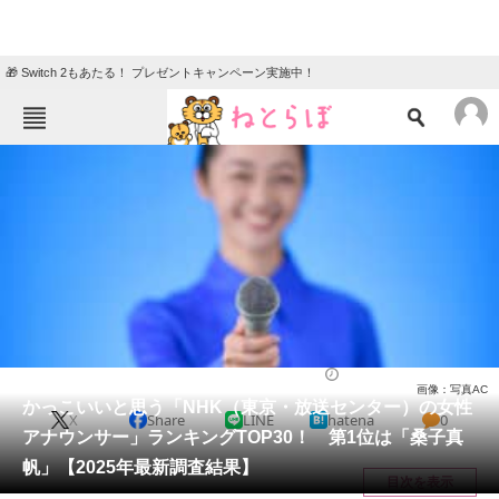
🎁 Switch 2もあたる！ プレゼントキャンペーン実施中！
ねとらぼメニュー
TOP
ニュース
エンタメ
クイズ
グルメ
地域
住まい
教育・育児
動物
リサーチ
アナウンサー
2025/05/11 23:10（公開）
画像：写真AC
会員記事
かっこいいと思う「NHK（東京・放送センター）の女性
X
Share
LINE
hatena
0
アナウンサー」ランキングTOP30！ 第1位は「桑子真
メディア
帆」【2025年最新調査結果】
目次を表示
注目記事を集めた総合ページ