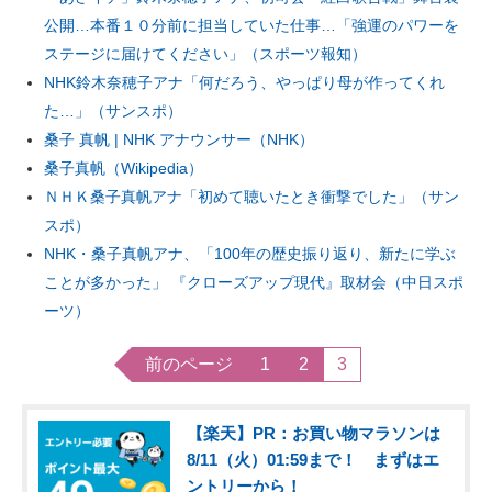
公開…本番１０分前に担当していた仕事…「強運のパワーを
ステージに届けてください」（スポーツ報知）
NHK鈴木奈穂子アナ「何だろう、やっぱり母が作ってくれ
た…」（サンスポ）
桑子 真帆 | NHK アナウンサー（NHK）
桑子真帆（Wikipedia）
ＮＨＫ桑子真帆アナ「初めて聴いたとき衝撃でした」（サン
スポ）
NHK・桑子真帆アナ、「100年の歴史振り返り、新たに学ぶ
ことが多かった」 『クローズアップ現代』取材会（中日スポ
ーツ）
前のページ
1
2
3
【楽天】PR：お買い物マラソンは
8/11（火）01:59まで！ まずはエ
ントリーから！