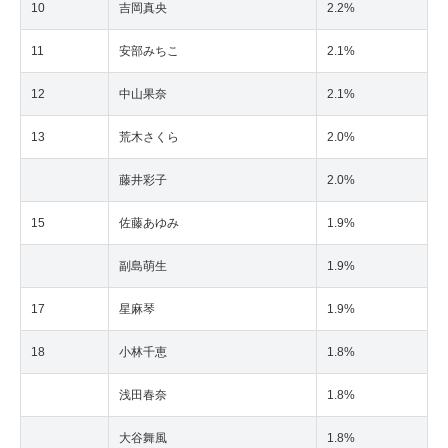
10
吉岡真央
2.2%
11
安部みちこ
2.1%
12
中山果奈
2.1%
13
荒木さくら
2.0%
藤井彩子
2.0%
15
佐藤あゆみ
1.9%
副島萌生
1.9%
17
星麻琴
1.9%
18
小林千恵
1.8%
浅田春奈
1.8%
大谷舞風
1.8%