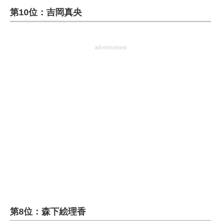
第10位：吉岡真央
ITの今と未来を見通す
スマホと通信の最新トレンド
advertisement
進化するPCとデバイスの未来
好きが集まる 比べて選べる
ビジネスと働き方のヒント
AI活用のいまが分かる
企業ITのトレンドを詳説
経営リーダーのコミュニティ
マーケ×ITの今がよく分かる
第8位：森下絵理香
ITエンジニア向け専門サイト