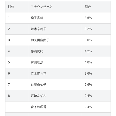
順位
アナウンサー名
割合
1
桑子真帆
8.6%
2
鈴木奈穂子
8.2%
3
和久田麻由子
6.0%
4
杉浦友紀
4.2%
5
林田理沙
4.0%
6
赤木野々花
2.6%
7
首藤奈知子
2.6%
8
宮﨑あずさ
2.4%
森下絵理香
2.4%