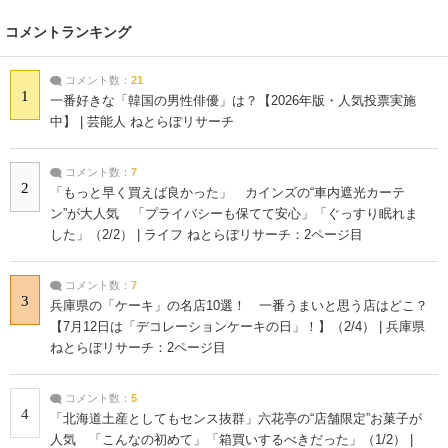
コメントランキング
コメント数：
21
1
一番好きな「韓国の男性俳優」は？【2026年版・人気投票実施
中】 | 芸能人 ねとらぼリサーチ
コメント数：
7
2
「もっと早く買えば良かった」 カインズの“車内遮光カーテ
ン”が大人気 「プライバシーも保てて安心」「ぐっすり眠れま
した」（2/2） | ライフ ねとらぼリサーチ：2ページ目
コメント数：
7
3
兵庫県の「ケーキ」の名店10選！ 一番うまいと思う店はどこ？
【7月12日は「デコレーションケーキの日」！】（2/4） | 兵庫県
ねとらぼリサーチ：2ページ目
コメント数：
5
4
「北海道土産としてもセンス抜群」六花亭の“店舗限定”お菓子が
人気 「こんなの初めて」「箱買いするべきだった」（1/2） |