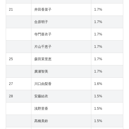
21
井田香菜子
1.7%
合原明子
1.7%
寺門亜衣子
1.7%
片山千恵子
1.7%
25
森田茉里恵
1.7%
廣瀬智美
1.7%
27
川口由梨香
1.6%
28
安藤結衣
1.5%
浅野里香
1.5%
髙橋美鈴
1.5%