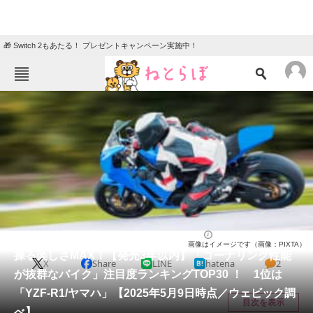
🎁 Switch 2もあたる！ プレゼントキャンペーン実施中！
ねとらぼメニュー
TOP
ニュース
エンタメ
クイズ
グルメ
地域
住まい
教育・育児
動物
リサーチ
バイク
2025/05/16 11:30（公開）
画像はイメージです（画像：PIXTA）
会員記事
操る楽しさMAX！【発売3年以内】「コーナリング性能
X
Share
LINE
hatena
2
が抜群なバイク」注目度ランキングTOP30 ！ 1位は
メディア
「YZF-R1/ヤマハ」【2025年5月9日時点／ウェビック調
目次を表示
べ】
注目記事を集めた総合ページ