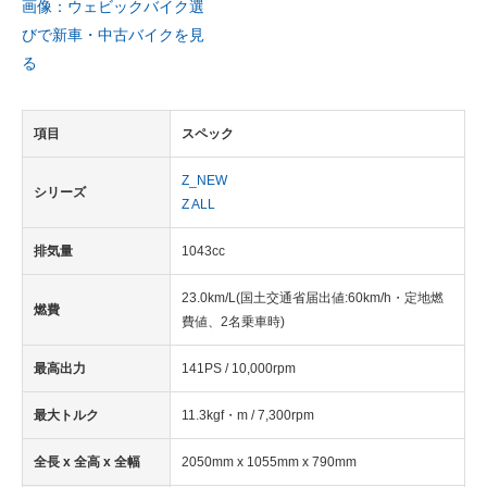
画像：ウェビックバイク選
びで新車・中古バイクを見
る
項目
スペック
Z_NEW
シリーズ
Z ALL
排気量
1043cc
23.0km/L(国土交通省届出値:60km/h・定地燃
燃費
費値、2名乗車時)
最高出力
141PS / 10,000rpm
最大トルク
11.3kgf・m / 7,300rpm
全長 x 全高 x 全幅
2050mm x 1055mm x 790mm