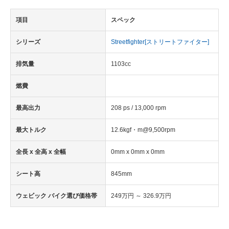
項目
スペック
シリーズ
Streetfighter[ストリートファイター]
排気量
1103cc
燃費
最高出力
208 ps / 13,000 rpm
最大トルク
12.6kgf・m@9,500rpm
全長 x 全高 x 全幅
0mm x 0mm x 0mm
シート高
845mm
ウェビック バイク選び価格帯
249万円 ～ 326.9万円