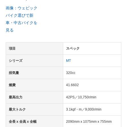
画像：ウェビック
バイク選びで新
車・中古バイクを
見る
項目
スペック
シリーズ
MT
排気量
320cc
燃費
41.6602
最高出力
42PS／10,750r/min
最大トルク
3.1kgf・m／9,000r/min
全長 x 全高 x 全幅
2090mm x 1075mm x 755mm