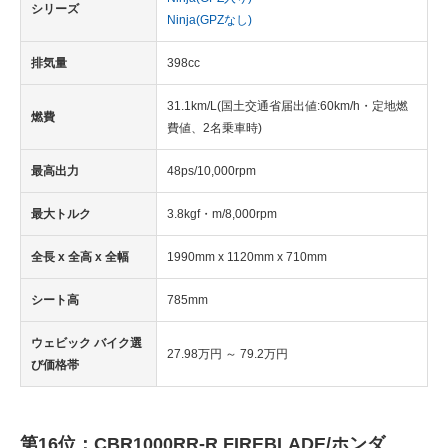
シリーズ
Ninja(GPZなし)
排気量
398cc
31.1km/L(国土交通省届出値:60km/h・定地燃
燃費
費値、2名乗車時)
最高出力
48ps/10,000rpm
最大トルク
3.8kgf・m/8,000rpm
全長 x 全高 x 全幅
1990mm x 1120mm x 710mm
シート高
785mm
ウェビック バイク選
27.98万円 ～ 79.2万円
び価格帯
第16位：CBR1000RR-R FIREBLADE/ホンダ