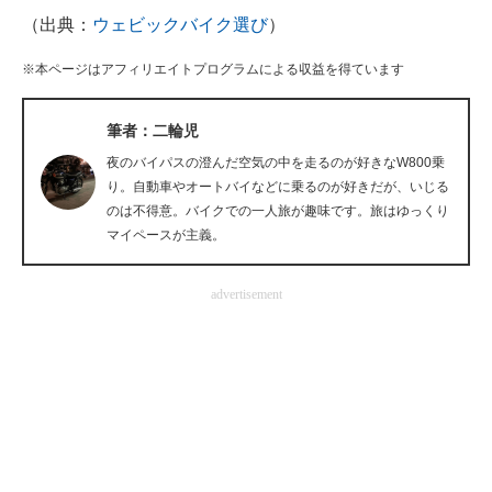
（出典：
ウェビックバイク選び
）
企業向けIT製品の総合サイト
※本ページはアフィリエイトプログラムによる収益を得ています
IT製品の技術・比較・事例
製造業のIT導入・活用を支援
筆者：二輪児
夜のバイパスの澄んだ空気の中を走るのが好きなW800乗
モノづくり技術者専門サイト
り。自動車やオートバイなどに乗るのが好きだが、いじる
のは不得意。バイクでの一人旅が趣味です。旅はゆっくり
エレクトロニクス専門サイト
マイペースが主義。
電子設計の基本と応用
advertisement
エネルギーの専門メディア
建設×テクノロジーの最前線
ちょっと気になるネットの話題