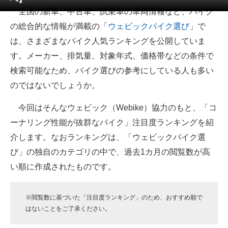
全国の新車、中古車、試乗車の車両情報など、バイク
ITの今と未来を見通す
の総合的な情報が満載の「
ウェビックバイク選び
」で
は、さまざまなバイク人気ランキングを公開していま
スマホと通信の最新トレンド
す。メーカー、排気量、対象年式、価格帯などの条件で
進化するPCとデバイスの未来
検索可能なため、バイク選びの参考にしている人も多い
のではないでしょうか。
好きが集まる 比べて選べる
今回はそんなウェビック（Webike）協力のもと、「コ
ビジネスと働き方のヒント
ーナリング性能が抜群なバイク」注目度ランキングを紹
AI活用のいまが分かる
介します。なおランキングは、「ウェビックバイク選
び」の独自のカテゴリの中で、過去1カ月の閲覧数が高
企業ITのトレンドを詳説
い順に作成されたものです。
経営リーダーのコミュニティ
マーケ×ITの今がよく分かる
※閲覧数に基づいた「注目度ランキング」のため、おすすめ順で
はないことをご了承ください。
ITエンジニア向け専門サイト