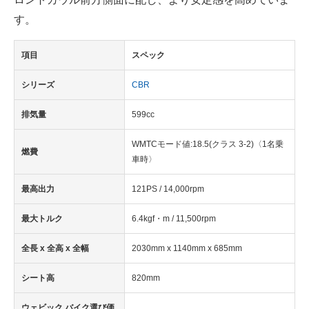
す。
項目
スペック
シリーズ
CBR
排気量
599cc
WMTCモード値:18.5(クラス 3-2)〈1名乗
燃費
車時〉
最高出力
121PS / 14,000rpm
最大トルク
6.4kgf・m / 11,500rpm
全長 x 全高 x 全幅
2030mm x 1140mm x 685mm
シート高
820mm
ウェビック バイク選び価