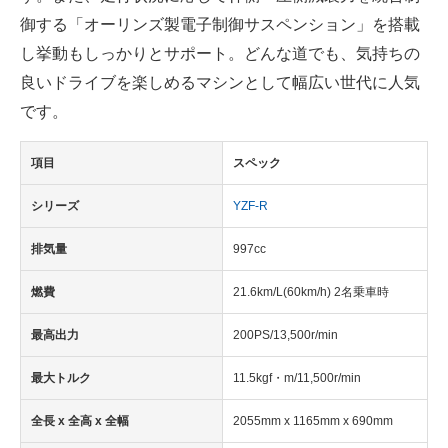
御する「オーリンズ製電子制御サスペンション」を搭載
し挙動もしっかりとサポート。どんな道でも、気持ちの
良いドライブを楽しめるマシンとして幅広い世代に人気
です。
項目
スペック
シリーズ
YZF-R
排気量
997cc
燃費
21.6km/L(60km/h) 2名乗車時
最高出力
200PS/13,500r/min
最大トルク
11.5kgf・m/11,500r/min
全長 x 全高 x 全幅
2055mm x 1165mm x 690mm