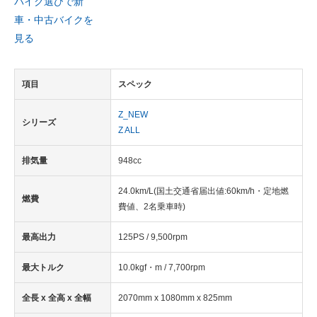
バイク選びで新
車・中古バイクを
見る
項目
スペック
Z_NEW
シリーズ
Z ALL
排気量
948cc
24.0km/L(国土交通省届出値:60km/h・定地燃
燃費
費値、2名乗車時)
最高出力
125PS / 9,500rpm
最大トルク
10.0kgf・m / 7,700rpm
全長 x 全高 x 全幅
2070mm x 1080mm x 825mm