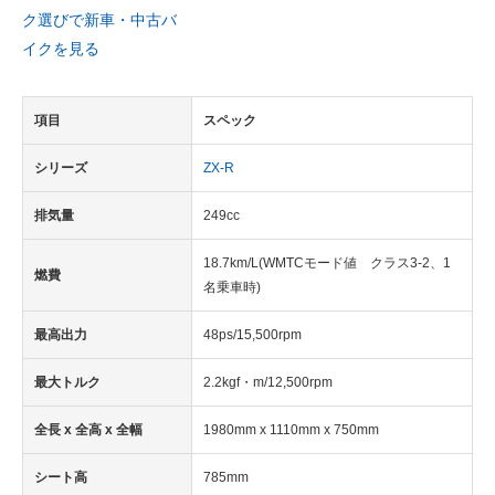
ク選びで新車・中古バ
イクを見る
項目
スペック
シリーズ
ZX-R
排気量
249cc
18.7km/L(WMTCモード値 クラス3-2、1
燃費
名乗車時)
最高出力
48ps/15,500rpm
最大トルク
2.2kgf・m/12,500rpm
全長 x 全高 x 全幅
1980mm x 1110mm x 750mm
シート高
785mm