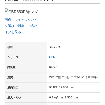
画像：ウェビックバイ
ク選びで新車・中古バ
イクを見る
項目
スペック
シリーズ
CBR
排気量
648cc
燃費
WMTC値 21.5(クラス3-2)<1名乗車時>
最高出力
95 PS / 12,000 rpm
最大トルク
6.4 kgf・m / 9,500 rpm