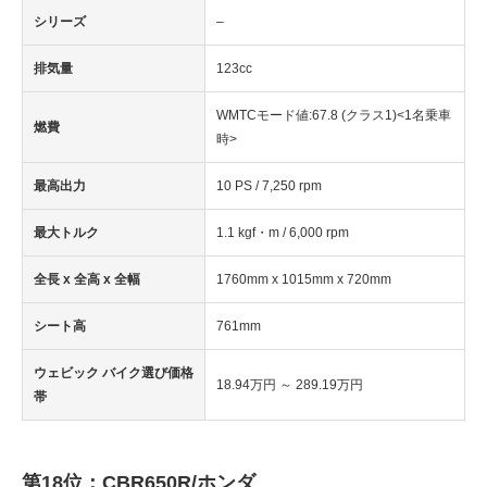
シリーズ
–
排気量
123cc
WMTCモード値:67.8 (クラス1)<1名乗車
燃費
時>
最高出力
10 PS / 7,250 rpm
最大トルク
1.1 kgf・m / 6,000 rpm
全長 x 全高 x 全幅
1760mm x 1015mm x 720mm
シート高
761mm
ウェビック バイク選び価格
18.94万円 ～ 289.19万円
帯
第18位：CBR650R/ホンダ