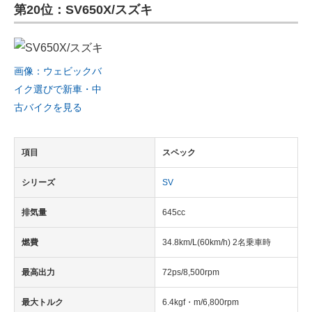
第20位：SV650X/スズキ
画像：ウェビックバ
イク選びで新車・中
古バイクを見る
項目
スペック
シリーズ
SV
排気量
645cc
燃費
34.8km/L(60km/h) 2名乗車時
最高出力
72ps/8,500rpm
最大トルク
6.4kgf・m/6,800rpm