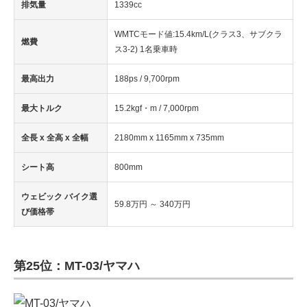
排気量
1339cc
WMTCモード値:15.4km/L(クラス3、サブクラ
燃費
ス3-2) 1名乗車時
最高出力
188ps / 9,700rpm
最大トルク
15.2kgf・m / 7,000rpm
全長 x 全高 x 全幅
2180mm x 1165mm x 735mm
シート高
800mm
ウェビック バイク選
59.8万円 ～ 340万円
び価格帯
第25位：MT-03/ヤマハ